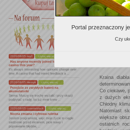
komercyjną po
już w latac
turystyką win
szereg wydar
Portal przeznaczony je
restauracji,
200 winnic Sz
Czy uko
pięknych zak
północny zac
pobliżu mias
2026/08/05 rixy1
czytaj więcej...
Has anyone recently joined lordofspins
największymi
casino this year?
It's always interesting how opinions change over
time. A casino that had mixed feedback a ...
Kraina diabł
2026/08/05 Hernyk
czytaj więcej...
determinowan
Przejście ze zwykłych baterii na
Co ciekawe, p
akumulatorki
Siema. Muszę się trochę wyżalić i przy okazji
z dużych ekr
podpytać o radę, bo już mnie krew ...
Chłodny klim
2026/08/05 cosetteblack
czytaj więcej...
Natomiast sk
Nocna zmiana i cyfrowa ruletka
większe obsz
Jestem programistą, więc moje życie to ciągłe
siedzenie przed ekranem, picie kawy i
ostatnich ro
poprawianie błędów, ...