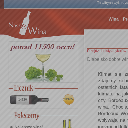
Ta witryna wykorzyst
Wina
Pr
Przejdź do listy artykułów
Diabelsko dobre wi
Klimat się 
zdajemy sob
ostatnich la
klimatu na j
czy Bordeaux
12405
14720
wina. Choci
Bordeaux Woj
wpływają na 
innymi od kilk
Najlepsze wina!