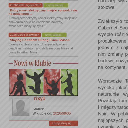
bardziej wyr
2026/08/05 tigexa7907
czytaj więcej...
stołowe.
Który rower elektryczny miejski sprawdzi się
na codzienne ...
Z mojej perspektywy rower elektryczny miejski to
Zwiększyło t
znakomita opcja na codzienne dojazdy,
zwłaszcza kiedy łączysz ...
Cabernet Sauv
wyspie rośnie
2026/08/05 jackwilson
czytaj więcej...
produkowane 
Staying Confident During Exam Season
Exams can feel stressful, especially when
jednymi z naj
deadlines, revision, and daily responsibilities all
come together. Many ...
nim zmiany p
budowę nowych
na kontynent.
Wprawdzie Ta
wysoką jakoś
naturalnie 
rixy1
Powstają tam
i międzynaro
Status:
Noir. W pobl
W klubie od:
2026/08/05
najlepszych 
zarejestruj się ...
uznania w św