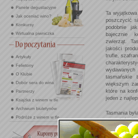
Panele degustacyjne
Ta wyjątkowa
Jak oceniać wino?
poszczycić s
Konkursy
podobnie jak
Wirtualna piwniczka
bajecznie k
zwierząt. Ta
jakości prod
trufle, szafr
Artykuły
charakterys
Felietony
wydawanych
O Klubie
tasmańskie 
Dobór sera do wina
większym zam
które na kon
Partnerzy
jeden z najle
Książka z winem w tle
Archiwum biuletynów
Tasmania była
Podróże z winem w tle
uprawiać wino
Victorii i Po
koło Hobart j