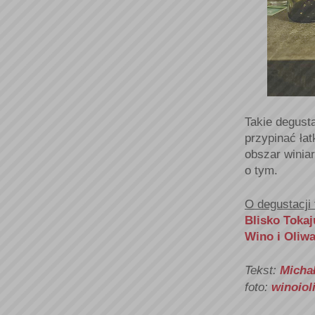
Takie degust
przypinać łat
obszar winiar
o tym.
O degustacji 
Blisko Tokaj
Wino i Oliw
Tekst:
Micha
foto:
winoiol