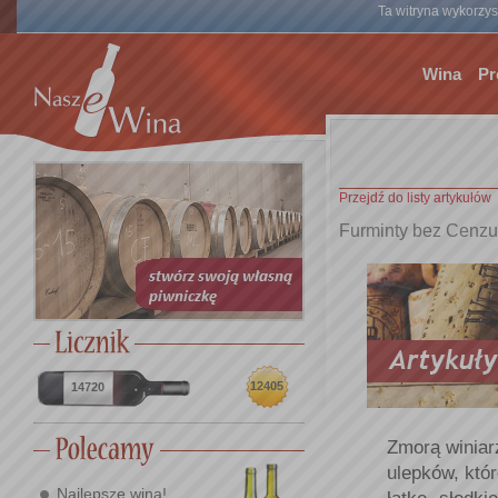
Ta witryna wykorzyst
Wina
Pr
Przejdź do listy artykułów
Furminty bez Cenzu
12405
14720
Zmorą winiar
ulepków, któr
Najlepsze wina!