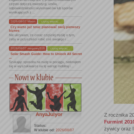
często dotyczą inwestycji, umów,
odpowiedzialności wykonawców lub sporów
wynikających z ...
2026/08/07 Mixon
czytaj więcej...
Czy warto już teraz planować swój pierwszy
biznes
Nie ukrywam, że coraz częściej myślę o tym,
żeby w przyszłości robić coś swojego i ...
2026/08/07 mogorey518
czytaj więcej...
Solar Smash Guide: How to Unlock All Secret
...
Szukając sposobu na nudę w pociągu, natknąłem
się w wyszukiwarce na tę wersję mobilną i ...
AnyaJulyor
Z rocznika 20
Furmint 201
Status:
żywicy oraz 
W klubie od:
2026/08/07