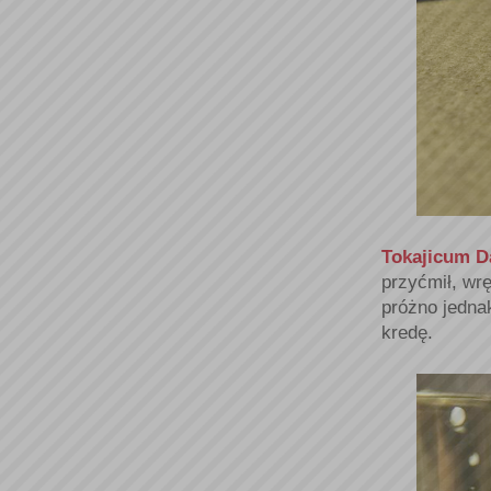
Tokajicum D
przyćmił, wr
próżno jedn
kredę.