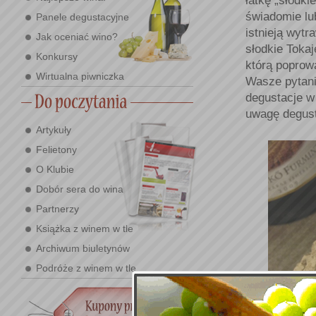
łatkę „słodki
świadomie lu
Panele degustacyjne
istnieją wytr
Jak oceniać wino?
słodkie Toka
Konkursy
którą poprow
Wirtualna piwniczka
Wasze pytanie
degustacje w
uwagę degust
Artykuły
Felietony
O Klubie
Dobór sera do wina
Partnerzy
Książka z winem w tle
Archiwum biuletynów
Podróże z winem w tle
Pierwsze win