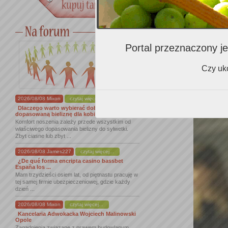
2009
, bo o 
degustowałem
każdym wine-b
brak owocu i 
Portal przeznaczony je
Czy uko
2026/08/08 Mixon
czytaj więcej...
Dlaczego warto wybierać dobrze
dopasowaną bieliznę dla kobiet
Komfort noszenia zależy przede wszystkim od
właściwego dopasowania bielizny do sylwetki.
Zbyt ciasne lub zbyt ...
2026/08/08 James227
czytaj więcej...
¿De qué forma encripta casino bassbet
España los ...
Mam trzydzieści osiem lat, od piętnastu pracuję w
tej samej firmie ubezpieczeniowej, gdzie każdy
dzień ...
2026/08/08 Mixon
czytaj więcej...
Kancelaria Adwokacka Wojciech Malinowski
Opole
Zagadnienia związane z prawem budowlanym