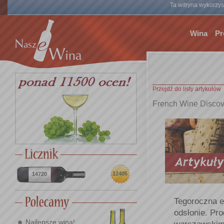
Ta witryna wykorzyst
Wina
Pr
Przejdź do listy artykułów
French Wine Discove
12405
14720
Tegoroczna e
odsłonie. Pr
Najlepsze wina!