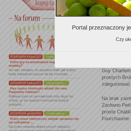
Portal przeznaczony je
A było co de
Czy uko
ważniejszych 
Szampanii, L
degustacyjne
2026/08/06 Kaban227
czytaj więcej...
Które gry na automatach mają najlepsze
wypłaty?
Guy Charlem
No więc siadajcie, bo opowiem wam, jak to jest,
kiedy traktujecie kasyno nie jak rozrywkę, ...
prostych Brut
zdegustować 
2026/08/06 Kaban227
czytaj więcej...
Has casino slotroyals added the new
Pragmatic releases?
Κάθομαι τώρα σε μια καφετέρια στην άκρη της
Na brak zain
πόλης, με τον φορητό υπολογιστή ανοιχτό
Zarówno Petit
μπροστά ...
proste Chabl
2026/08/06 gosibi1681
czytaj więcej...
Fourchaume 2
Który rower elektryczny miejski sprawdzi się
na codzienne ...
Na rynku rowerów elektrycznych miejskich
można zauważyć coraz większą różnorodność