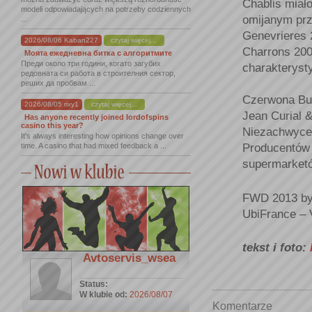
Chablis miało
modeli odpowiadających na potrzeby codziennych
omijanym prze
...
Genevrieres 
2026/08/06 Kaban227
czytaj więcej...
Charrons 200
Моята ежедневна битка с алгоритмите
Преди около три години, когато загубих
charakterysty
редовната си работа в строителния сектор,
реших да пробвам ...
Czerwona Bur
2026/08/05 rixy1
czytaj więcej...
Jean Curial &
Has anyone recently joined lordofspins
casino this year?
Niezachwycen
It's always interesting how opinions change over
time. A casino that had mixed feedback a ...
Producentów 
supermarketó
FWD 2013 był
UbiFrance – V
tekst i foto:
Avtoservis_wsea
Status:
W klubie od:
2026/08/07
Komentarze