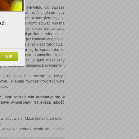
ietnie działa sylwetkę. Od zawsze
 się do tego zabrać. A ciągłe próby w
ięcej o winach i rozpocząłem zajęcia
ich
wina. Zacząłem kompletować własną
złowiek ma więcej okazji degustować
rzeszedłem drugi poziom, stwierdziłem,
asie miałem już kontakty w greckiej
yjaźniłem. Jeden z nich zaproponował,
ni win. Tak mi się to spodobało, że
stem certyfikowanym sommelierem, nie
NIE
trzech lat pracuję jako niezależny
uję również jako Business Development
nem na poważnie zaczął się kryzys
oli... Planuję również otworzyć wine
yzyko.
? Jakie rodzaje win produkuje się w
ściowe winogrona? Najlepsza jakość
ówi zbyt wiele. Może dlatego, że latem
i.
 wszędzie, jednak różnią się jakością