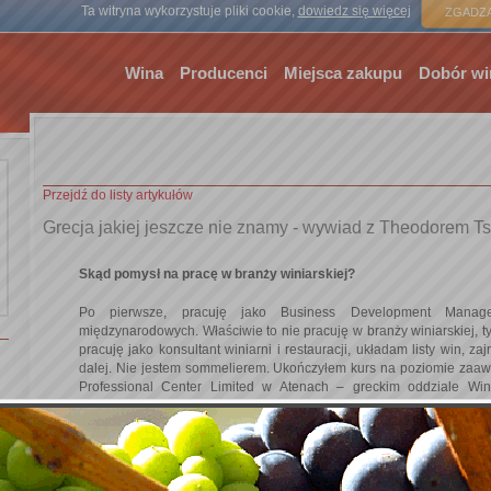
Strona gł
Ta witryna wykorzystuje pliki cookie,
dowiedz się więcej
ZGADZA
Wina
Producenci
Miejsca zakupu
Dobór wi
Przejdź do listy artykułów
Grecja jakiej jeszcze nie znamy - wywiad z Theodorem Ts
Skąd pomysł na pracę w branży winiarskiej?
Po pierwsze, pracuję jako Business Development Manag
międzynarodowych. Właściwie to nie pracuję w branży winiarskiej, t
pracuję jako konsultant winiarni i restauracji, układam listy win, z
dalej. Nie jestem sommelierem. Ukończyłem kurs na poziomie zaawa
Professional Center Limited w Atenach – greckim oddziale Wine
zastanawiam się czy robić dyplom WSET. Zabiera to mnóstwo cza
mało. A jak się zainteresowałem winem? Od zawsze byłem miłośnik
hobby.
Nie wyglądasz.