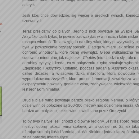
odkrycie.
Jeśli ktoś chce dowiedzieć się więcej o greckich winach, konie
czerwonych.
et
Teraz przejdźmy do białych. Jedno z nich powstaje na wyspie San
m
Assyrtiko
. Jeśli byłaś, to pewnie zauważyłaś w winnicach takie niskie 
rosnąca winorośl. To ze względu na silny wiatr, który powyrywałby 
była w powszechnie przyjęty sposób. Dlatego w miarę jak rośnie zwi
ochronić winogrona, które rosną wewnątrz. Gleba wulkaniczna r
cudownie mineralne, jak najlepsze
Chablis
(nie chodzi o styl, ale 
odrobiny cytryny, i kreda, co w połączeniu z rybą smakuje wyborni
Egejskiego i
Assyrtiko
. Ostatnio, podczas badania
Assyrtiko
okazał
dzikie drożdże, a właściwie dzika mikroflora, która powoduje
wyprodukowano
Assyrtiko
, które proces fermentacji zawdzięcza wł
eksperymentu powstały genialne wina, zdobywające większość na
jest jednak minimalna.
Drugie białe wino powstaje bardzo blisko regionu Nemea, o którym
gdzie winnice położone są 200-300 metrów nad poziomem morza. 
bardzo aromatyczne, lekkie wino, uwielbiane przez Greczynki.
To by było na tyle jeśli chodzi o główne regiony. Jest też sporo reg
niezbyt dobrej jakości: wina stołowe, wina codzienne. Są też taki
oferując średnią ilość i średnią jakość. Niektóre jednak łączą średn
za najbardziej interesujące.