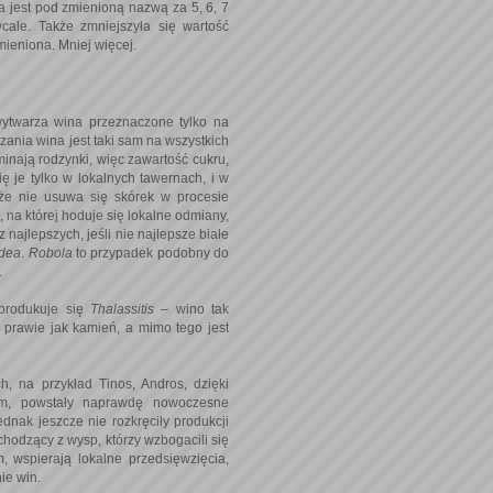
 jest pod zmienioną nazwą za 5, 6, 7
cale. Także zmniejszyła się wartość
mieniona. Mniej więcej.
wytwarza wina przeznaczone tylko na
rzania wina jest taki sam na wszystkich
nają rodzynki, więc zawartość cukru,
ię je tylko w lokalnych tawernach, i w
że nie usuwa się skórek w procesie
, na której hoduje się lokalne odmiany,
 najlepszych, jeśli nie najlepsze białe
dea
.
Robola
to przypadek podobny do
.
 produkuje się
Thalassitis
– wino tak
 prawie jak kamień, a mimo tego jest
h, na przykład Tinos, Andros, dzięki
om, powstały naprawdę nowoczesne
ednak jeszcze nie rozkręciły produkcji
chodzący z wysp, którzy wzbogacili się
, wspierają lokalne przedsięwzięcia,
ie win.