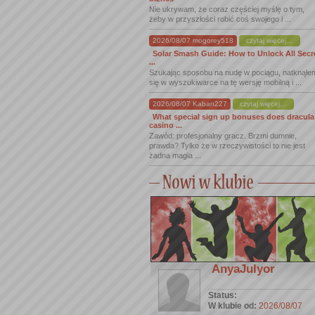
Nie ukrywam, że coraz częściej myślę o tym,
żeby w przyszłości robić coś swojego i ...
2026/08/07 mogorey518
czytaj więcej...
Solar Smash Guide: How to Unlock All Secr
...
Szukając sposobu na nudę w pociągu, natknąłe
się w wyszukiwarce na tę wersję mobilną i ...
2026/08/07 Kaban227
czytaj więcej...
What special sign up bonuses does dracula
casino ...
Zawód: profesjonalny gracz. Brzmi dumnie,
prawda? Tylko że w rzeczywistości to nie jest
żadna magia ...
AnyaJulyor
Status:
W klubie od:
2026/08/07