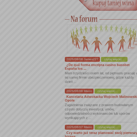
2026/08/08 James227
czytaj więcej...
¿De qué forma encripta casino bassbet
España los ...
Mam trzydzieści osiem lat, od piętnastu pracuję
tej samej firmie ubezpieczeniowej, gdzie każdy
dzień ...
2026/08/08 Mixon
czytaj więcej...
Kancelaria Adwokacka Wojciech Malinowsk
Opole
Zagadnienia związane z prawem budowlanym
często dotyczą inwestycji, umów,
odpowiedzialności wykonawców lub sporów
wynikających z ...
2026/08/07 Mixon
czytaj więcej...
Czy warto już teraz planować swój pierwsz
biznes