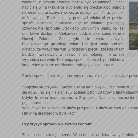
włoskich, o Nowym Świecie można było zapomnieć.
Chcąc
napić się wina w butelce wybierało się greckie albo jedno z
niewielu zagranicznych wówczas dostępnych. Teraz jest ich
dużo więcej. Także lokalny przemysł winiarski w pewien
sposób ucierpiał, ponieważ idąc do winiarni przeciętny
człowiek nie spróbuje Greckiego Sauvignon Blanc, bo jest
ono łatwo dostępne. Ciekawsze będzie takie samo wino z
Nowej Zelandii. Zmniejszyło się więc spożycie
butelkowanego greckiego wina. I to jest mały problem
dlatego, że wytwórnie win w ostatnich pięciu, sześciu latach
bardzo inwestowały w rozwój i technologię i teraz nie
wychodzą na swoje. Nie mogą sprzedać swoich produktów w
kraju, więc w miarę możliwości próbują je eksportować.
Z kolei sprzedaż win importowanych znacznie się zmniejszyła z powo
Spójrzmy na przykład. Spożycie wina na głowę w Grecji wynosi 23 litry
się do 20, nic się nie stanie. 5 lat temu z tych 20 litrów 5 litrów stan
byłyby to wina importowane, a 2 greckie. Natomiast pozostałe 
pojemnościach.
W tej chwili na te same 20 litrów przypada 18 litrów dużych pojemnoś
i litr wina greckiego w butelkach.
Czy kryzys spowodował wzrost cen win?
Zmiana cen to kolejna rzecz. Wina butelkowe kosztowały średnio 