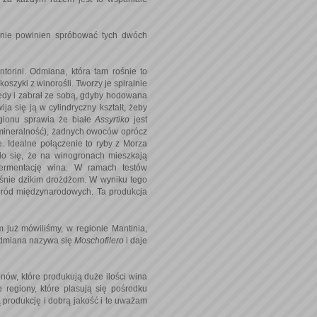
cznie powinien spróbować tych dwóch
torini. Odmiana, która tam rośnie to
koszyki z winorośli. Tworzy je spiralnie
pędy i zabrał ze sobą, gdyby hodowana
ja się ją w cylindryczny kształt, żeby
egionu sprawia że białe
Assyrtiko
jest
o mineralność), żadnych owoców oprócz
e. Idealne połączenie to ryby z Morza
o się, że na winogronach mieszkają
 fermentację wina. W ramach testów
aśnie dzikim drożdżom. W wyniku tego
gród międzynarodowych. Ta produkcja
 już mówiliśmy, w regionie Mantinia,
Odmiana nazywa się
Moschofilero
i daje
ionów, które produkują duże ilości wina
e regiony, które plasują się pośrodku
ią produkcję i dobrą jakość i te uważam