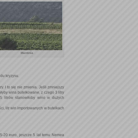
Mantinia
du kryzysu.
. I to się nie zmienia. Jeśli zmniejszy
owiłyby wina butelkowane, z czego 3 litry
15 litrów stanowiłoby wino w dużych
ci, litr win importowanych w butelkach
15-20 euro, jeszcze 5 lat temu Nemea