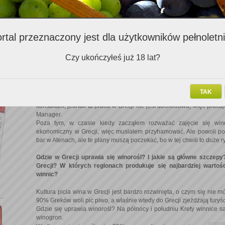
Wiem. (śmiech) Odkryłem, że jedzenie w towarzystwie wina św
próbowałem dobrać wina do potraw, ale właściwie nie wiedziałem jak
końcu mogą być kosztowne. Dlatego postanowiłem dowiedzieć się w
rtal przeznaczony jest dla użytkowników pełnoletn
w ateńskim oddziale WSET. Wtedy odkryłem w sobie pasję do 
piwniczkę, częściej wychodzić na degustacje. Będąc w branży c
wyśmienite wina za darmo, co nie ukrywam, też jest zaletą. Kiedy p
Czy ukończyłeś już 18 lat?
że może mógłbym spróbować zając się winem zawodowo. W owym cz
branży winiarskiej, głównie wśród winiarzy, z niektórymi się zaprz
żebym odwiedził jego winnicę i pomógł mu w wyposażeniu wytwór
postanowiłem się uczyć dalej i tak skończyłem poziom III. Nie je
TAK
umiem otwierać wina mieczem jak niektórzy. (śmiech) Od ponad 
konsultant, jednak ta praca w Grecji nie jest dochodowa, więc prac
Manager.
Poza tym, w czasie kiedy zacząłem rozważać zajęcie się wi
ekonomiczny w Grecji, więc musiałem przyhamować. Ale powoli pow
bar w Atenach, ale te plany muszą poczekać, bo w tej chwili to duże r
Gdzie w Grecji uprawia się winorośl? I jakie są główne szczepy
Grecji? W których regionach produkuje się najbardziej warto
winnic?
Kultura picia wina w Grecji jest bardzo rozwinięta, o czym się nie m
90% Greków woli pic piwo, a właśnie wtedy do Grecji zjeżdżają turyśc
Gdzie się uprawia winorośl? Na północy i południu Krety winnice są
winogron.