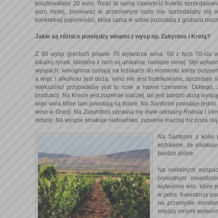
kosztowałaby 20 euro. Teraz ta sama zawartość butelki sprzedawana
euro mniej, ponieważ w przeciwnym razie nie sprzedałaby się w
konkretnej pojemności, która sama w sobie pozostała z grubsza niez
Jakie są różnice pomiędzy winami z wysp np. Zakyntos i Kretą?
Z 80 wysp greckich prawie 70 wytwarza wina. 60 z tych 70-ciu 
lokalny rynek. Niektóre z nich są unikalne, niektóre mniej. Styl wytwa
wyspach, winogrona zostają na krzakach do momentu kiedy przypomi
a więc i alkoholu jest duża, wino nie jest butelkowane, sprzedaje s
większości przypadków jest to
rose
a nawet czerwone. Dlatego, 
produkcji. Na Krecie jest zupełnie inaczej, bo jest bardzo dużą wyspą
więc wina które tam powstają są dobre. Na Santorini powstaje jedno z
wino w Grecji. Na Zakynthos uprawia się dwie odmiany
Robola
i
Ver
retsiny
. Na wyspie smakuje niebiańsko, zupełnie inaczej niż poza nią
Na Santorini z kolei
wytrawne, że smakuje
bardzo dobre.
Na niektórych wyspac
prywatnym inwestor
wytwórnie win, które j
w pełni. Inwestorzy po
na przemyśle morskim
między innymi wytwórn