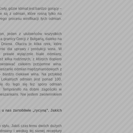
rety, gdzie klimat jest bardzo gorący –
e są z odmian, które rosną tylko na
go procesu winifikacji tych odmian.
ion, jeden z ulubieńców wszystkich
a granicy Grecji z Bułgarią, daleko na
Drama. Otacza je kilka rzek, które
nki dla uprawy i produkcji wina. W
ę prawie wyłącznie białe odmiany,
ż kilka rodzimych, z których dopiero
owstawać całkiem przyjemne wina.
 mieszanki odmian międzynarodowych z
– bardzo ciekawe wina. Na przykład
 Lokalnych odmian jest ponad 100.
się do tego się też sporo odmian
et
Tempranillo
na dobre zagościło w
mieszankami. Nie jestem zwolennikiem
 u nas żartobliwie „rycyną”. Jakich
stylu. Jakiś czas temu dwóch dużych
odmiany i według tej samej receptury