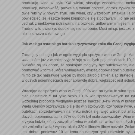
produkują wino w stylu XXI wieku, stosując współczesne metody
produkcji, kwasowość, pozwalają winom dojrzeć, oprócz żywicy d
dwie retsiny w nowym stylu. Nie wiem, czy wszystkim smakują, ja p
powiedzieć, że jeszcze lepiej komponuje się z potrawami. To nie jest 
Jednak z niektórymi potrawami, na przykład grillowanym mięsem, sm
Trudno w to uwierzyć dopóki się nie spróbuje. Musi minąć jeszcze z
ale to zawsze coś nowego.
Jak w ciągu ostatniego bardzo kryzysowego roku dla Grecji wyglą
Zacznijmy od tego jak w ogóle wygląda spożycie wina w Grecji. Ma
wine
, które już z winnic przyjeżdżają w dużych pojemnościach 10, 15,
Niektóre są tak dobre, że spokojnie mogłyby być butelkowane, ale
promować w formie, która wymagałaby etykiet, odpowiednich butelek i 
mimo że tak naprawdę więcej by mogli zarobić zmieniając strategię
w dużych pojemnościach jest naprawdę dobra, większość jest jednak
Wracając do spożycia wina w Grecji. 90% win na rynku to wina sp
ciągu ostatnich 5 lat tylko około 10 % win sprzedawanych na ryn
wcześniej proporcje wyglądały jeszcze inaczej: 3-4% wina w butel
Wielu Greków przyzwyczaiło się do win stołowych, czy
house wine
.
butelkach sprzedawanych na rynku potroił się, więc wzrost był zn
dużych pojemnościach z 97% do 90% był mało zauważalny. Wino w b
kryzysu ludzie, którzy zaczęli pić wina w butelkach wrócili do dużyc
nie zmieniło i wciąż wynosi około 320 milionów litrów rocznie. Zmi
jest dobre, ponieważ 10 lat temu na naszym rynku niewiele było w