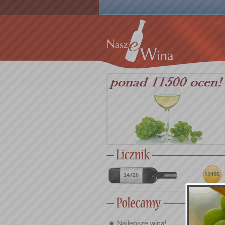
12405
14720
Najlepsze wina!