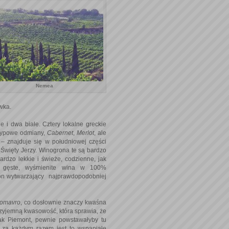
Nemea
ówka.
i dwa białe. Cztery lokalne greckie
 typowe odmiany,
Cabernet
,
Merlot
, ale
 – znajduje się w południowej części
e Święty Jerzy. Winogrona te są bardzo
rdzo lekkie i świeże, codzienne, jak
, gęste, wyśmienite wina w 100%
ion wytwarzający najprawdopodobniej
nomavro
, co dosłownie znaczy kwaśna
 przyjemną kwasowość, która sprawia, że
jak Piemont, pewnie powstawałyby tu
. za każdym razem jest to wspaniałe