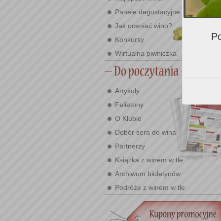
Panele degustacyjne
Jak oceniać wino?
Po
Konkursy
Wirtualna piwniczka
Artykuły
Felietony
O Klubie
Dobór sera do wina
Partnerzy
Książka z winem w tle
Archiwum biuletynów
Podróże z winem w tle