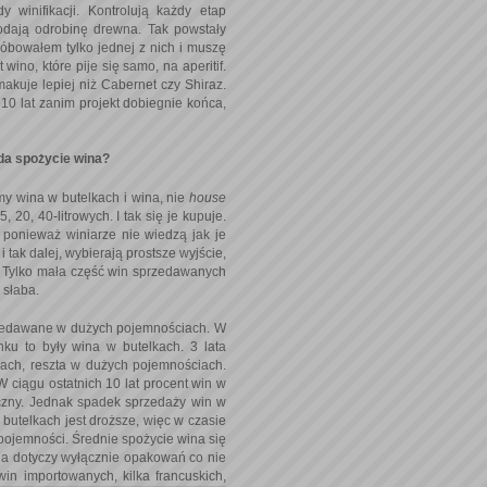
 winifikacji. Kontrolują każdy etap
odają odrobinę drewna. Tak powstały
róbowałem tylko jednej z nich i muszę
wino, które pije się samo, na aperitif.
akuje lepiej niż Cabernet czy Shiraz.
 10 lat zanim projekt dobiegnie końca,
da spożycie wina?
my wina w butelkach i wina, nie
house
 20, 40-litrowych. I tak się je kupuje.
 ponieważ winiarze nie wiedzą jak je
tak dalej, wybierają prostsze wyjście,
. Tylko mała część win sprzedawanych
 słaba.
rzedawane w dużych pojemnościach. W
ku to były wina w butelkach. 3 lata
kach, reszta w dużych pojemnościach.
 W ciągu ostatnich 10 lat procent win w
aczny. Jednak spadek sprzedaży win w
utelkach jest droższe, więc w czasie
h pojemności. Średnie spożycie wina się
ana dotyczy wyłącznie opakowań co nie
in importowanych, kilka francuskich,