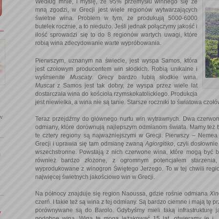
Według mnie, i myślę, że 95% przemysłu winnego się ze
mną zgodzi, w Grecji jest wiele regionów wytwarzających
świetne wina. Problem w tym, że produkują 5000-6000
butelek rocznie, a to niedużo. Jeśli jednak połączymy jakość i
ilość sprowadzi się to do 8 regionów wartych uwagi, które
robią wina zdecydowanie warte wypróbowania.
Pierwszym, uznanym na świecie, jest wyspa Samos, która
jest czołowym producentem win słodkich. Robią unikalne i
wyśmienite
Muscaty
. Grecy bardzo lubią słodkie wina.
Muscat
z Samos jest tak dobry, że wyspa przez wiele lat
dostarczała wina do kościoła rzymskokatolickiego. Produkcja
jest niewielka, a wina nie są tanie. Starsze roczniki to światowa czoł
 w
Teraz przejdźmy do głównego nurtu win wytrawnych. Dwa czerwone 
odmiany, które dorównują najlepszym odmianom świata. Mamy też
te cztery regiony są najważniejszymi w Grecji. Pierwszy – Nemea
Grecji i uprawia się tam odmianę zwaną
Agiorgitiko
, czyli dosłowni
wszechstronne. Powstają z nich czerwone wina, które mogą być ba
i
również bardzo złożone, z ogromnym potencjałem starzenia
wyprodukowane z winogron Świętego Jerzego. To w tej chwili reg
najwięcej świetnych jakościowo win w Grecji.
Na północy znajduje się region Naoussa, gdzie rośnie odmiana
Xi
czerń. I takie też są wina z tej odmiany. Są bardzo ciemne i mają tę
porównywane są do Barolo. Gdybyśmy mieli taką infrastrukturę 
y
podobne wina. Wina te mogą leżakować 15 lat, otwieramy je i..