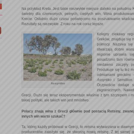
Na przykład Kreta. Jest takie niezwykłe miejsce daleko na południu K
świetny dla czerwonych, pełnych, ciepłych win. Wina produkowan
Krecie. Ostatnio dużo czasu poświęcono na poszukiwanie właściwe
Rezultaty są niezwykłe. Z roku na rok coraz lepsze.
Kolejny ciekawy reg
Greków, znajduje się n
północy. Nazywa się 
stwarzają dobre waru
regionie uprawia si
posadzono tam równie
niedawno zaczęły p
Produkuje się tu też
odmianami greckimi 
Assyrtiko
i
Semillion
.
Assyrtiko
Oczywiście dodaje 
zagranicznych. Naw
Grecji. Dużo się teraz eksperymentuje właśnie z tym szczepem i 
takiej polityki, ale takich win jest mnóstwo.
Polacy znają wina z Grecji głównie pod postacią Retsiny, zwanej
innych win warto szukać?
Ta, której każdy próbował w Grecji, to
retsina
wytwarzana w dawnym 
producentów założyło się, że stworzą nową retsinę. Z tej samej 