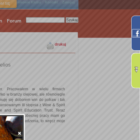
ówna
Członkowie Klubu
Kontakt
Zaloguj
M SIĘ
n
Forum
drukuj
elios
er. Pracowałem w wielu firmach
ylko w branży olejowej, ale równolegle
ajmuję się doborem win do potraw i tak
nsowanym III stopnia z Wine & Spirit
 and Spirit Education Trust. Teraz
su, a w mojej obecnej pracy mam go
iem dobrego jedzenia, to wręcz moje