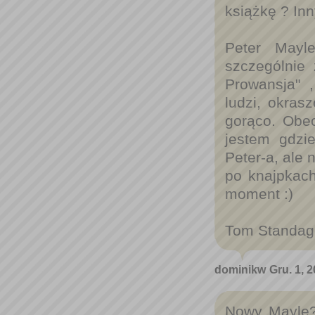
książkę ? Inn
Peter Mayl
szczególnie 
Prowansja" 
ludzi, okra
gorąco. Obe
jestem gdzi
Peter-a, ale 
po knajpkach
moment :)
Tom Standag
dominikw
Gru. 1, 
Nowy Mayle?