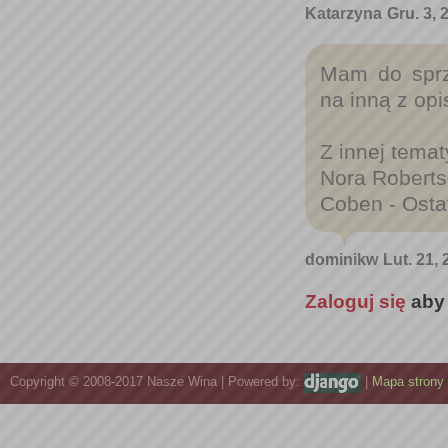
Katarzyna
Gru. 3, 
Mam do sprz
na inną z opi
Z innej temat
Nora Roberts 
Coben - Osta
dominikw
Lut. 21,
Zaloguj się
aby
Copyright © 2008-2017 Nasze Wina | Powered by:
|
Mapa strony