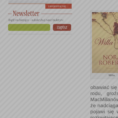
zarejestruj się ...
Willa
obawiać się
rodu, gro
MacMillanó
że nadciągaj
pojawi się 
rozkwitające