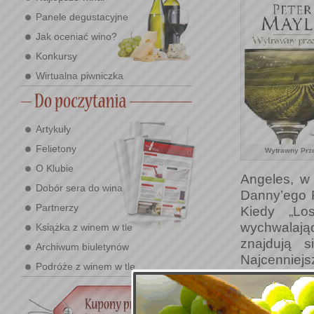
Panele degustacyjne
Jak oceniać wino?
Konkursy
Wirtualna piwniczka
Artykuły
Felietony
Wytrawny Prz
O Klubie
Angeles, w
Dobór sera do wina
Danny’ego R
Partnerzy
Kiedy „Lo
wychwalają
Książka z winem w tle
znajdują s
Archiwum biuletynów
Najcenniejs
Podróże z winem w tle
scenę wkr
ubezpieczen
przeszłości 