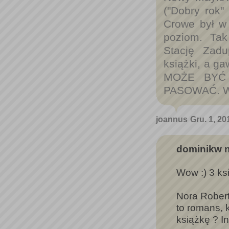
("Dobry rok"
Crowe był w 
poziom. Tak
Stację Zadu
książki, a g
MOŻE BYĆ 
PASOWAĆ. W 
joannus
Gru. 1, 20
dominikw n
Wow :) 3 ksi
Nora Roberts
to romans, k
książkę ? In