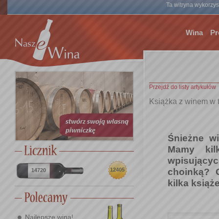
Ta witryna wykorzyst
Wina
Pr
Przejdź do listy artykułów
Książka z winem w t
Śnieżne wi
Mamy kil
wpisującyc
choinką? 
12405
14720
kilka książe
Najlepsze wina!