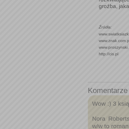
groźba, jak
Źródła:
www.swiatksiazki
www.znak.com.p
www.proszynski.
http://cis.pl
Komentarze
Wow :) 3 ksią
Nora Roberts 
w/w to romans