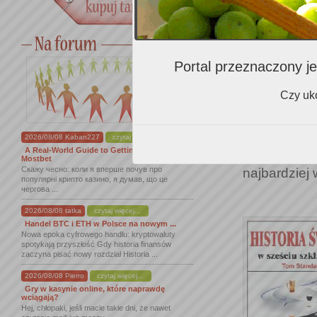
Sam podąża 
winnic, a 
miliarderem
Portal przeznaczony je
podobnie j
asystentk
Czy uko
kradzieży, 
uroków fra
2026/08/08 Kaban227
czytaj więcej...
Léoville-Bar
A Real-World Guide to Getting Started With
Frankofile
Mostbet
Скажу чесно: коли я вперше почув про
najbardziej
популярні крипто казино, я думав, що це
чергова ...
2026/08/08 tatka
czytaj więcej...
Handel BTC i ETH w Polsce na nowym ...
Nowa epoka cyfrowego handlu: kryptowaluty
spotykają przyszłość Gdy historia finansów
zaczyna pisać nowy rozdział Historia ...
2026/08/08 Pierro
czytaj więcej...
Gry w kasynie online, które naprawdę
wciągają?
Hej, chłopaki, jeśli macie takie dni, że nawet