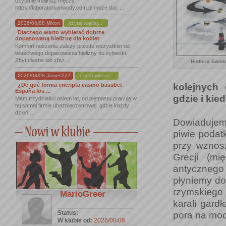
czytanie maili już męczy,
https://laboratoriumwody.com.pl może dać ...
2026/08/08 Mixon
czytaj więcej...
Dlaczego warto wybierać dobrze
dopasowaną bieliznę dla kobiet
Komfort noszenia zależy przede wszystkim od
właściwego dopasowania bielizny do sylwetki.
Zbyt ciasne lub zbyt ...
Historia świata
2026/08/08 James227
czytaj więcej...
¿De qué forma encripta casino bassbet
kolejnych 
España los ...
gdzie i kied
Mam trzydzieści osiem lat, od piętnastu pracuję w
tej samej firmie ubezpieczeniowej, gdzie każdy
dzień ...
Dowiadujem
piwie podatk
przy wznosz
Grecji (mi
antycznego
płyniemy do
rzymskiego
MarioGreer
karali gard
Status:
pora na mocn
W klubie od:
2026/08/08