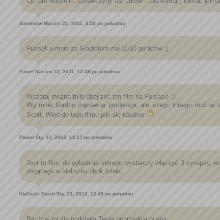
Co tam Russell
Dziewczyny też cudne
ale klimat , klimat, klimat
dominikw
Marzec 21, 2011, 3:59 po południu
Russell u mnie za Gladiatora ma 11/10 punktów ;]
Paweł
Marzec 22, 2011, 12:38 po południu
Wczoraj można było obejrzeć ten film na Polsacie :)
Wg mnie bardzo poprawna produkcja, ale czego innego można s
Scott. Wino do tego filmu piło się idealnie
Paweł
Sty. 13, 2012, 12:27 po południu
Jest to film, do oglądania którego wystarczy włączyć 3 synapsy, r
stojącego w kieliszku obok fotela...
Kieliszki Eisch
Sty. 13, 2012, 12:49 po południu
Bardziej mi się podobała Twoja poprzednia ocena: