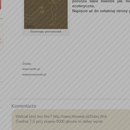
porusza takie kwestie jak m
ezoteryczna.
Napięcie aż do ostatniej strony
Dziewiąty pierwiastek
Źródła:
www.merlin.pl
www.proszynski.pl
o
Komentarze
Widział ktoś ten film? http://www.filmweb.pl/Dobry.Rok
Średnia 7,5 przy prawie 9000 głosów to dobry wynik.