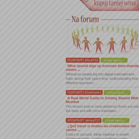
2026/08/07 black230
czytaj więcej...
What special sign up bonuses does dracula
casino ...
Whenever people log into digital entertainment
hubs during their spare time, understanding how
different operators ...
2026/08/07 johnbarnes
czytaj więcej...
A Real-World Guide to Getting Started With
Mostbet
The honest truth is most platforms throw you int
the deep end with zero orientation ...
2026/08/07 James227
czytaj więcej...
¿Qué hacer si olvidas las credenciales del
casino ...
Znasz to uczucie, kiedy siedzisz w swoim
ulubionym fotelu, popijasz herbatę i nagle