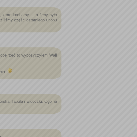
 , które kochamy ... a żeby było
dziliśmy część ostatniego urlopu
ś obejrzeć to wypożyczyłem Wall
enia.
rska, fabula i widoczki. Ogolna