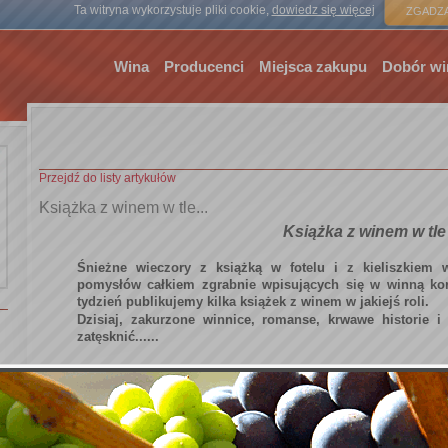
Strona gł
Ta witryna wykorzystuje pliki cookie,
dowiedz się więcej
ZGADZA
Wina
Producenci
Miejsca zakupu
Dobór wi
Przejdź do listy artykułów
Książka z winem w tle...
Książka z winem w tle
Śnieżne wieczory z książką w fotelu i z kieliszkiem
pomysłów całkiem zgrabnie wpisujących się w winną kon
tydzień publikujemy kilka książek z winem w jakiejś roli.
Dzisiaj, zakurzone winnice, romanse, krwawe historie i 
zatęsknić......
Dobry Rok
Peter Mayle
Wydawnictwo Prószyński i S-ka