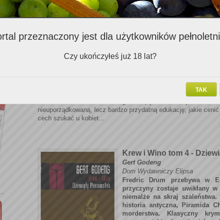
To miał być wyjątkowy dzień w
rekina finansjery z londyńs
przedstawić swoim pryncypa
transakcję i obliczał już 
rtal przeznaczony jest dla użytkowników pełnoletn
sześciocyfrową prowizję. Nies
sprawił, że kontrakt wymknął s
Czy ukończyłeś już 18 lat?
licząc się z niczym, rzucił posa
I wtedy niespodziewanie uśmiech
jedyny żyjący krewny otrzym
Dobry Rok
TAK
miesiącem stryju, dom i winnic
gdzie spędzał wakacje w dzieci
nieuporządkowaną, lecz bardzo przydatną edukację; jakie cenić 
cech szukać u kobiet...
Krew i Wino
tom 4 -
Dziewi
Gert Godeng
Dom Wydawniczy Elipsa
Fredric Drum przebywa w Eg
przyczyny zostaje uwikłany w
niemalże na skraj szaleństwa.
historia antyczna, Piramida 
morderstwa. Klasyczny krym