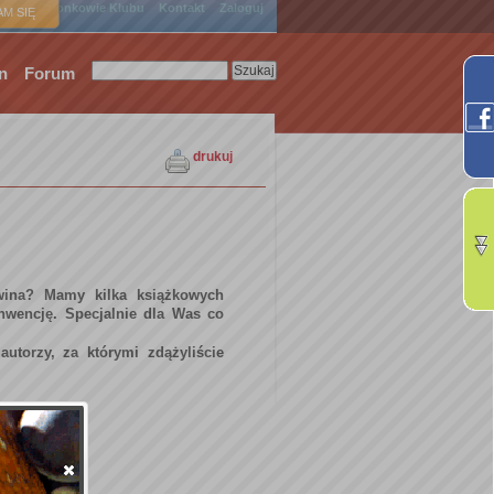
ówna
Członkowie Klubu
Kontakt
Zaloguj
M SIĘ
n
Forum
drukuj
 wina? Mamy kilka książkowych
wencję. Specjalnie dla Was co
autorzy, za którymi zdążyliście