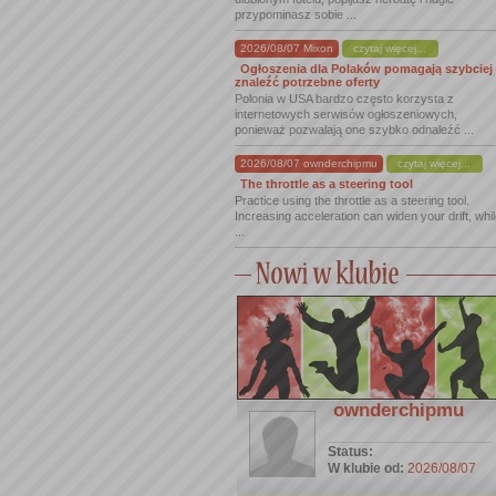
przypominasz sobie ...
2026/08/07 Mixon
czytaj więcej...
Ogłoszenia dla Polaków pomagają szybciej
znaleźć potrzebne oferty
Polonia w USA bardzo często korzysta z
internetowych serwisów ogłoszeniowych,
ponieważ pozwalają one szybko odnaleźć ...
2026/08/07 ownderchipmu
czytaj więcej...
The throttle as a steering tool
Practice using the throttle as a steering tool.
Increasing acceleration can widen your drift, whi
...
ownderchipmu
Status:
W klubie od:
2026/08/07