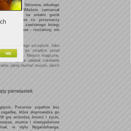
 życiu Maksa Skinnera, młodego
kiego City. Właśnie zamierzał
łom zapiętą na ostatni guzik
w myślach, na co przeznaczy
ich
tety, podstęp zawistnego kolegi
ię z rąk Maksa - rozżalony, nie
dę.
nęło się do niego szczęście. Jako
ał w spadku, po zmarłym przed
NIE
ę w Prowansji. Miejsce magiczne,
ństwie i gdzie odebrał cokolwiek
wino, jakiej słuchać muzyki, jakich
ąty pierwiastek
ipcie. Pozornie zupełnie bez
 zagadkę, która doprowadza go
 W grę wchodzą śmierć i życie,
Cheopsa, mumie i niewyjaśnione
inał, w stylu Nygardshauga,