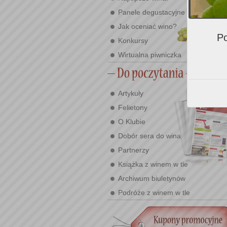
Panele degustacyjne
Jak oceniać wino?
Po
Konkursy
Wirtualna piwniczka
Artykuły
Felietony
O Klubie
Dobór sera do wina
Partnerzy
Książka z winem w tle
Archiwum biuletynów
Podróże z winem w tle