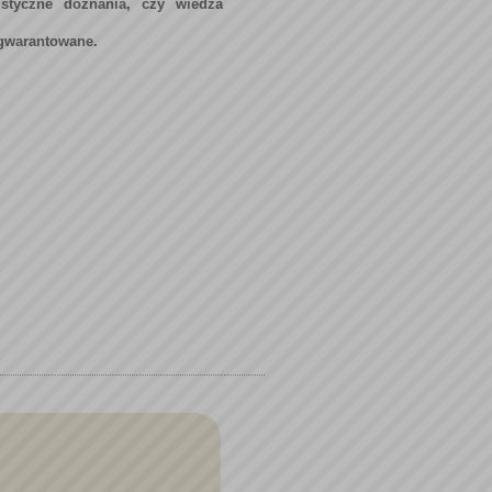
istyczne doznania, czy wiedza
 gwarantowane.