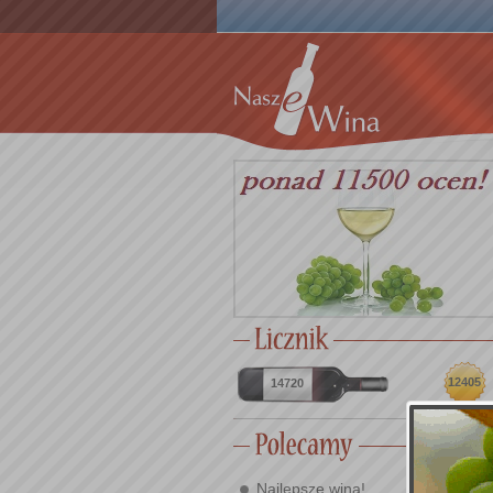
12405
14720
Najlepsze wina!