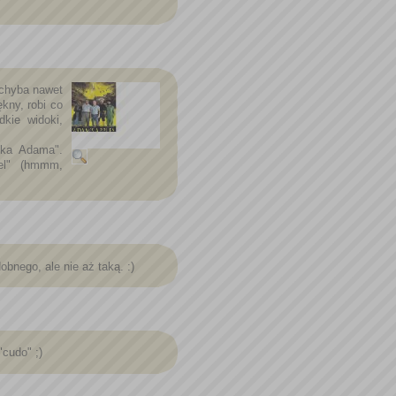
 chyba nawet
ękny, robi co
kie widoki,
łka Adama".
el" (hmmm,
bnego, ale nie aż taką. :)
"cudo" ;)