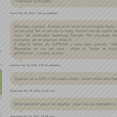
~znalezione na fb profilu.
Paweł
Sty. 20, 2011, 7:54 po południu
Widziałam, czytałam. Ksiażka na 3+ na tle innych książek Mayla,
na trójczynę, film no taki jak cię mogę, Russel Crow jak zwykle pi
może. Dla wielbicielek Nadobnego Russela. Film zmysłowy, słod
pozytywny, ale nic poza tym. Klasa B.
Z dobrych filmów, ale ZUPEŁNIE z innej bajki, polecam "Jab
Wprawdzie nie ma tam wina... chyba że "krople na kasz
le
grrrhhhmmm...) uznamy za wino...
joannus
Sty. 21, 2011, 1:57 po południu
Zgadzam się w 100%. A film bardzo średni. Jestem wielbicielką Nado
Katarzyna
Sty. 25, 2011, 12:23 rano
Może lada dzień uda mi się oglądnąć :) dam znać jak odebrałem to 
dominikw
Sty. 25, 2011, 12:58 rano