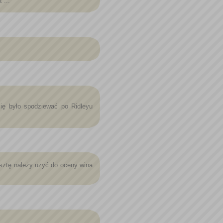
 ...
ię było spodziewać po Ridleyu
esztę należy użyć do oceny wina