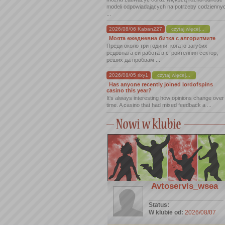
modeli odpowiadających na potrzeby codzienny
...
2026/08/06 Kaban227
czytaj więcej...
Моята ежедневна битка с алгоритмите
Преди около три години, когато загубих
редовната си работа в строителния сектор,
реших да пробвам ...
2026/08/05 rixy1
czytaj więcej...
Has anyone recently joined lordofspins
casino this year?
It's always interesting how opinions change over
time. A casino that had mixed feedback a ...
Avtoservis_wsea
Status:
W klubie od:
2026/08/07