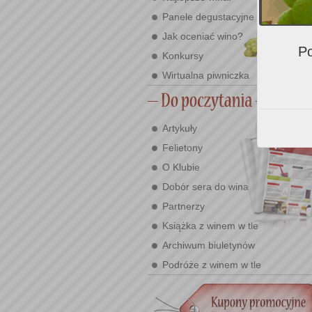
Panele degustacyjne
Jak oceniać wino?
Po
Konkursy
Wirtualna piwniczka
Artykuły
Felietony
O Klubie
Dobór sera do wina
Partnerzy
Książka z winem w tle
Archiwum biuletynów
Podróże z winem w tle