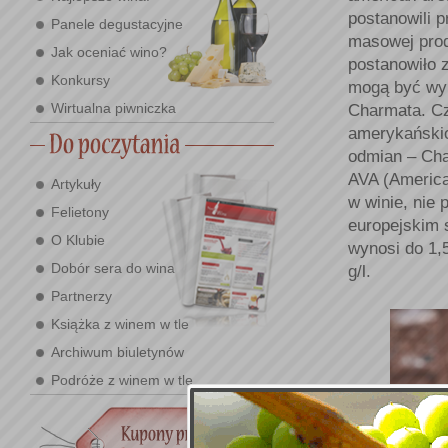
postanowili 
Panele degustacyjne
masowej produ
Jak oceniać wino?
postanowiło 
Konkursy
mogą być wy
Wirtualna piwniczka
Charmata. Cz
amerykański
odmian – Cha
AVA (American
Artykuły
w winie, nie
Felietony
europejskim 
O Klubie
wynosi do 1,5
Dobór sera do wina
g/l.
Partnerzy
Książka z winem w tle
Archiwum biuletynów
Podróże z winem w tle