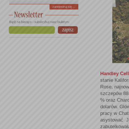
zarejestruj się ...
Handley Cell
stanie Kalifo
Rose, najnow
szczepów 88 
% oraz Chard
dolarów. Głó
pracy w Chate
asystować J
zabutelkował