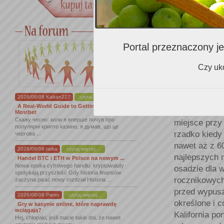
Portal przeznaczony je
Czy uko
2026/08/08 Kaban227
czytaj więcej...
Choć wielu t
A Real-World Guide to Getting Started With
produkcji, n
Mostbet
Скажу чесно: коли я вперше почув про
miejsce przy
популярні крипто казино, я думав, що це
rzadko kiedy
чергова ...
nawet aż z 60
2026/08/08 tatka
czytaj więcej...
najlepszych 
Handel BTC i ETH w Polsce na nowym ...
Nowa epoka cyfrowego handlu: kryptowaluty
osadzie dla 
spotykają przyszłość Gdy historia finansów
rocznikowych
zaczyna pisać nowy rozdział Historia ...
przed wypusz
2026/08/08 Pierro
czytaj więcej...
określone i c
Gry w kasynie online, które naprawdę
wciągają?
Kalifornia po
Hej, chłopaki, jeśli macie takie dni, że nawet