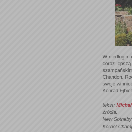
W niedługim 
coraz lepszą
szampańskim,
Chandon, Roe
swoje winnic
Konrad Ejbic
tekst:
Michał
źródła:
New Sotheby
Korbel Cham