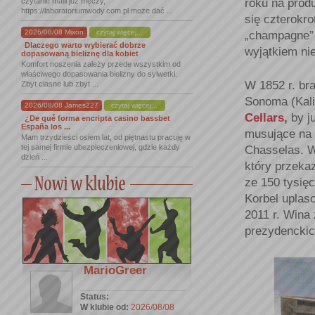
roku na prod
czytanie maili już męczy,
https://laboratoriumwody.com.pl może dać ...
się czterokr
2026/08/08 Mixon
czytaj więcej...
„champagne” 
Dlaczego warto wybierać dobrze
wyjątkiem ni
dopasowaną bieliznę dla kobiet
Komfort noszenia zależy przede wszystkim od
właściwego dopasowania bielizny do sylwetki.
W 1852 r. br
Zbyt ciasne lub zbyt ...
Sonoma (Kali
2026/08/08 James227
czytaj więcej...
Cellars,
by j
¿De qué forma encripta casino bassbet
España los ...
musujące na 
Mam trzydzieści osiem lat, od piętnastu pracuję w
tej samej firmie ubezpieczeniowej, gdzie każdy
Chasselas. W
dzień ...
który przeka
ze 150 tysięc
Korbel uplas
2011 r. Wina 
prezydenckic
MarioGreer
Status:
W klubie od:
2026/08/08