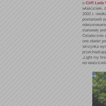
o
Cliff Lede
właściciele,
2002 r. niedł
postanowili 
odwzorowanie
stanowiły jed
Ostatecznie 
one obiekt p
skrzynka wys
przechadzają
„Light my fir
od właścicie