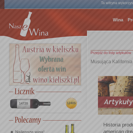
Ta witryna wykorzyst
Wina
Pr
Przejdź do listy artykułów
Musująca Kalifornia
12405
14720
Historia pro
american dr
Najlepsze wina!