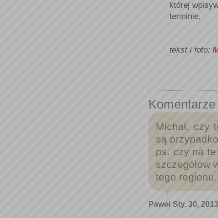
której wpisy
terminie.
tekst i foto:
M
Komentarze
Michał, czy 
są przypadko
ps. czy na te
szczegółów w 
tego regionu.
Paweł
Sty. 30, 201