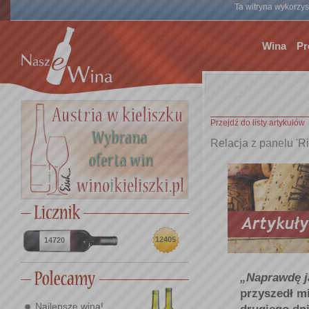
Ta witryna wykorzyst
Wina
Pr
Przejdź do listy artykułów
Relacja z panelu 'R
12405
14720
„Naprawdę ja
przyszedł m
Najlepsze wina!