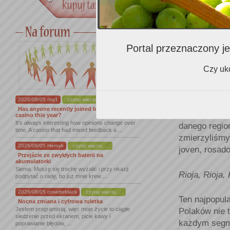
Portal przeznaczony je
Czy uko
Importerzy do
2026/08/05 rixy1
czytaj więcej...
oceniliśmy mn
Has anyone recently joined lordofspins
faktu, iż rza
casino this year?
It's always interesting how opinions change over
danego regio
time. A casino that had mixed feedback a ...
zmierzyliśmy 
2026/08/05 Hernyk
czytaj więcej...
joven, rosado
Przejście ze zwykłych baterii na
akumulatorki
Siema. Muszę się trochę wyżalić i przy okazji
Rioja, Rioja, 
podpytać o radę, bo już mnie krew ...
2026/08/05 cosetteblack
czytaj więcej...
Ten najpopula
Nocna zmiana i cyfrowa ruletka
Jestem programistą, więc moje życie to ciągłe
Polaków nie 
siedzenie przed ekranem, picie kawy i
każdym segme
poprawianie błędów, ...