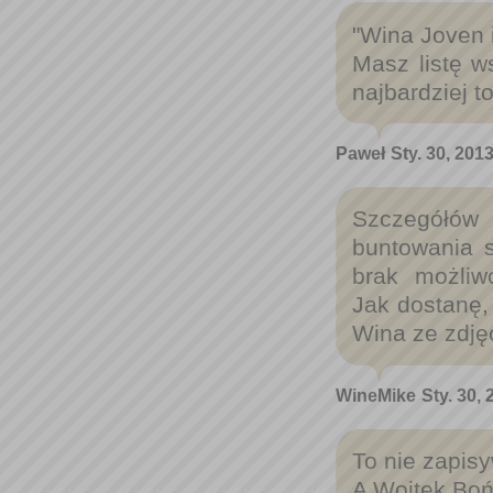
"Wina Joven i
Masz listę w
najbardziej to
Paweł
Sty. 30, 201
Szczegółów
buntowania 
brak możliw
Jak dostanę,
Wina ze zdjęć
WineMike
Sty. 30, 
To nie zapisy
A Wojtek Bońk