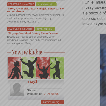
i Chile, mia
2026/08/05 tigexa7907
czytaj więcej...
przerysowany
Który rower elektryczny miejski sprawdzi się
na codzienne ...
się odczuć r
Z mojej perspektywy rower elektryczny miejski to
dało się odcz
znakomita opcja na codzienne dojazdy,
zwłaszcza kiedy łączysz ...
łatwiejszym 
2026/08/05 jackwilson
czytaj więcej...
Staying Confident During Exam Season
Exams can feel stressful, especially when
deadlines, revision, and daily responsibilities all
come together. Many ...
rixy1
Status:
W klubie od:
2026/08/05
zarejestruj się ...