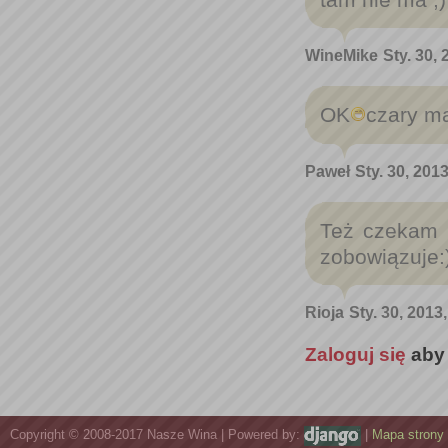
WineMike
Sty. 30,
OK
czary ma
Paweł
Sty. 30, 201
Też czekam 
zobowiązuje:
Rioja
Sty. 30, 2013
Zaloguj się
aby
Copyright © 2008-2017 Nasze Wina | Powered by:
|
Mapa strony