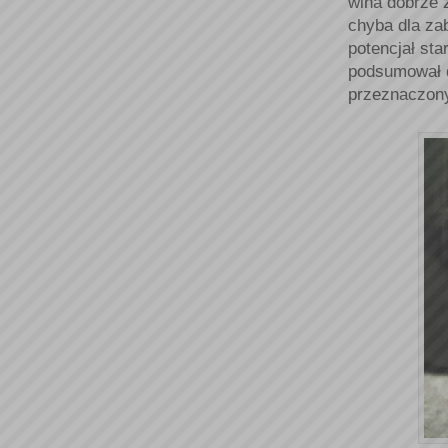
wina dobrze 
chyba dla za
potencjał sta
podsumował d
przeznaczony