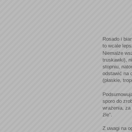
Rosado i bian
to wcale leps
Niemalże wsz
truskawki), 
stopniu, nato
odstawić na c
(płaskie, tro
Podsumowując
sporo do zrob
wrażenia, za
źle”.
Z uwagi na og