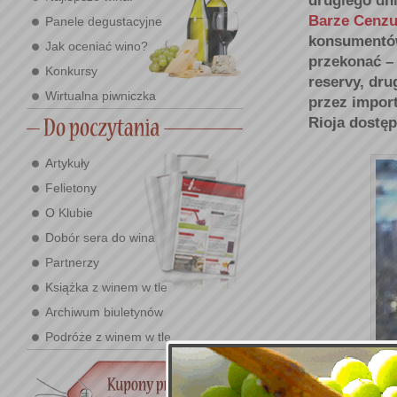
drugiego dn
Barze Cenzu
Panele degustacyjne
konsumentów 
Jak oceniać wino?
przekonać – 
Konkursy
reservy, dru
Wirtualna piwniczka
przez impor
Rioja dostę
Artykuły
Felietony
O Klubie
Dobór sera do wina
Partnerzy
Książka z winem w tle
Archiwum biuletynów
Podróże z winem w tle