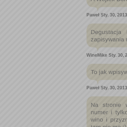
Paweł
Sty. 30, 201
Degustacja 
zapisywania n
WineMike
Sty. 30,
To jak wpisy
Paweł
Sty. 30, 201
Na stronie 
numer i tylk
wino i przy
tam nie ma ;)