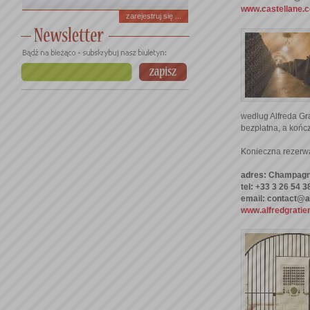
www.castellane.
zarejestruj się ...
według Alfreda Gra
bezpłatna, a koń
Konieczna rezerwa
adres: Champagne
tel: +33 3 26 54 3
email: contact@a
www.alfredgratie