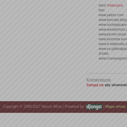
tekst:
Katarzyna
foto:
www.yatzer.com
www.korovka.blog
www.societygrape
www.wineterroirs
www.perrier-jouet
www.tourisme.euro
www.fr.wikipedia.
www.es.gilbertgai
źródła:
www.champagnem
Komentarze
Zaloguj się
aby skomento
Copyright © 2008-2017 Nasze Wina | Powered by:
|
Mapa strony