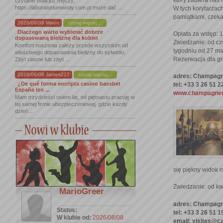
czytanie maili już męczy,
https://laboratoriumwody.com.pl może dać ...
W tych korytarzac
pamiątkami, czek
2026/08/08 Mixon
czytaj więcej...
Dlaczego warto wybierać dobrze
Opłata za wstęp: 
dopasowaną bieliznę dla kobiet
Zwiedzanie: od czw
Komfort noszenia zależy przede wszystkim od
tygodniu od 27 ma
właściwego dopasowania bielizny do sylwetki.
Rezerwacja dla gr
Zbyt ciasne lub zbyt ...
2026/08/08 James227
czytaj więcej...
adres: Champagn
¿De qué forma encripta casino bassbet
tel: +33 3 26 51 2
España los ...
www.champagneme
Mam trzydzieści osiem lat, od piętnastu pracuję w
tej samej firmie ubezpieczeniowej, gdzie każdy
dzień ...
się piękny widok 
Zwiedzanie: od kwi
MarioGreer
adres: Champagn
Status:
tel: +33 3 26 51 1
W klubie od:
2026/08/08
email: visites@c