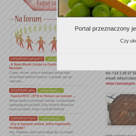
Portal przeznaczony je
Czy uko
2026/08/08 Kaban227
czytaj więcej...
adres: Champagne
A Real-World Guide to Getting Started With
sur-Oger
Mostbet
Скажу чесно: коли я вперше почув про
tel: +33 3 26 57 5
популярні крипто казино, я думав, що це
email: info@cham
чергова ...
www.champagne-l
2026/08/08 tatka
czytaj więcej...
Handel BTC i ETH w Polsce na nowym ...
Nowa epoka cyfrowego handlu: kryptowaluty
spotykają przyszłość Gdy historia finansów
zaczyna pisać nowy rozdział Historia ...
2026/08/08 Pierro
czytaj więcej...
Gry w kasynie online, które naprawdę
wciągają?
Hej, chłopaki, jeśli macie takie dni, że nawet
który zabiera nas