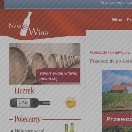
Ta witryna wykorzyst
Wina
Pr
Przejdź do listy artykułów
Przewodnik po świe
12405
14720
Najlepsze wina!