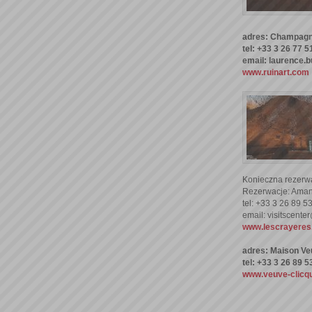
adres: Champagne
tel: +33 3 26 77 5
email: laurence.
www.ruinart.com
Konieczna rezerw
Rezerwacje: Aman
tel: +33 3 26 89 5
email: visitscente
www.lescrayere
adres: Maison Ve
tel: +33 3 26 89 5
www.veuve-clicq