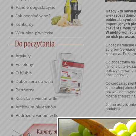
Panele degustacyjne
Każdy kto odwied
większości domów
Jak oceniać wino?
pobierają symbol
imponujących piwn
Konkursy
crayères
, wykuty
W niektórych ścia
Wirtualna piwniczka
po nich poruszać 
Chcąc na własne o
zbiorów (
vendage
zobaczyć. Poza ty
Artykuły
Co zobaczymy na p
Felietony
miliony butelek s
pokazy usuwania o
O Klubie
szampańskiej.
Dobór sera do wina
Odwiedzając niekt
kameralnej atmosfe
Partnerzy
pozwoli nam wyczu
można znaleźć na
Książka z winem w tle
Jedno ostrzeżenie
Archiwum biuletynów
podobnie.
Podróże z winem w tle
Wybrane miejsca