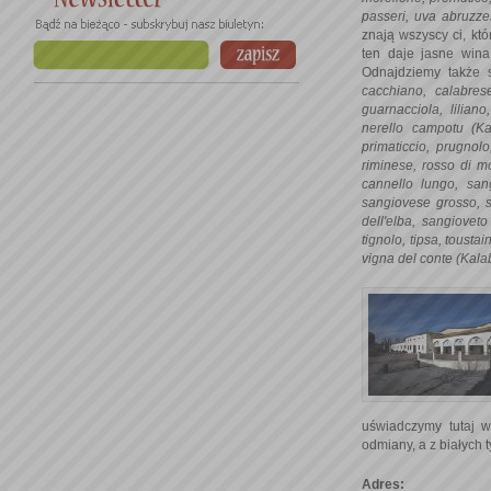
passeri, uva abruzze
znają wszyscy ci, kt
ten daje jasne wina
Odnajdziemy także
cacchiano, calabres
guarnacciola, liliano
nerello campotu (Kal
primaticcio, prugnol
riminese, rosso di m
cannello lungo, san
sangiovese grosso, s
dell'elba, sangiovet
tignolo, tipsa, tousta
vigna del conte (Kala
uświadczymy tutaj w
odmiany, a z białych 
Adres: