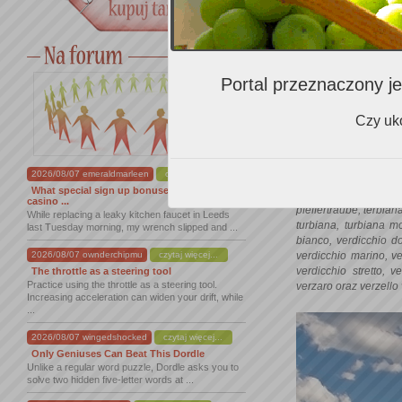
Portal przeznaczony je
Czy uko
Białym odmianom pr
Macerata, Verdicchio 
na XIV w. n.e. W lat
2026/08/07 emeraldmarleen
czytaj więcej...
najchętniej sadzoną 
What special sign up bonuses does dracula
maggiore, marchigiano
casino ...
pfeffertraube, terbian
While replacing a leaky kitchen faucet in Leeds
turbiana, turbiana m
last Tuesday morning, my wrench slipped and ...
bianco, verdicchio do
2026/08/07 ownderchipmu
czytaj więcej...
verdicchio marino, ve
verdicchio stretto, v
The throttle as a steering tool
Practice using the throttle as a steering tool.
verzaro oraz verzello
Increasing acceleration can widen your drift, while
...
2026/08/07 wingedshocked
czytaj więcej...
Only Geniuses Can Beat This Dordle
Unlike a regular word puzzle, Dordle asks you to
solve two hidden five-letter words at ...