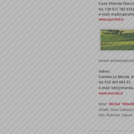
Casa Vinicola Giocch
tel. +39 071 782 016
e-mail: mail@garofoli
www.garofoli.it
badań archeologicznyc
Adres:
Cantina La Murola In
tel. 015 403 604 33
e-mail: info@murola.
www.murola.it
tekst:
Michał "WineMi
źródło: New Sotheby'
foto: flickriver, Sapor