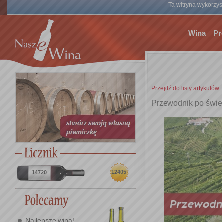
Ta witryna wykorzyst
Wina
Pr
Przejdź do listy artykułów
Przewodnik po świe
12405
14720
Najlepsze wina!