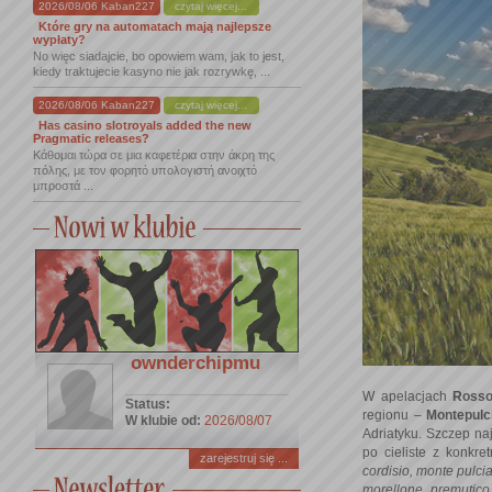
2026/08/06 Kaban227
czytaj więcej...
Które gry na automatach mają najlepsze
wypłaty?
No więc siadajcie, bo opowiem wam, jak to jest,
kiedy traktujecie kasyno nie jak rozrywkę, ...
2026/08/06 Kaban227
czytaj więcej...
Has casino slotroyals added the new
Pragmatic releases?
Κάθομαι τώρα σε μια καφετέρια στην άκρη της
πόλης, με τον φορητό υπολογιστή ανοιχτό
μπροστά ...
ownderchipmu
W apelacjach
Rosso
Status:
regionu –
Montepulci
W klubie od:
2026/08/07
Adriatyku. Szczep na
po cieliste z konkr
zarejestruj się ...
cordisio, monte pulci
morellone, premutico,