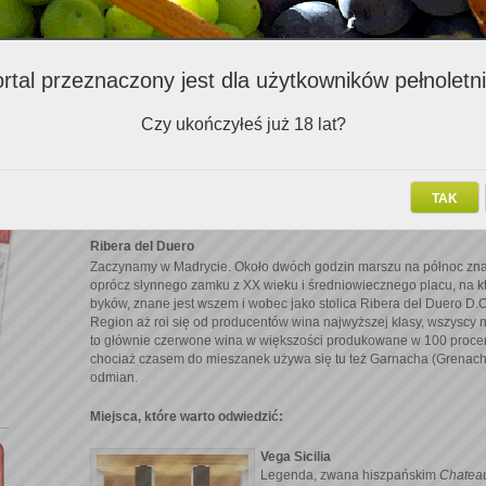
Hiszpania brzmi magicznie w uszach każdego podróżnika. Średn
współczesnej architektury, krzepkie, swojskie tapasy i restaura
Genialne warunki do surfowania, w Sierra Nevada wspaniałe stok
rtal przeznaczony jest dla użytkowników pełnoletn
mają tu używanie. A że nie tylko sportem człowiek żyje, warto 
kulturalnemu – wydarzeniom, których poza Półwyspem Iberyjski
oczywiście, posmakować wina. Hemingway miał rację, ten kraj m
Czy ukończyłeś już 18 lat?
Zwolennicy łatwiejszych rozwiązań i utartych szlaków mogą się po
działającą i wygodną lokalną koleją, jednak my postanowiliśmy dzi
Ruszamy winnym szlakiem na zachód, wzdłuż rzeki
Duero
. Samoch
TAK
Hart ducha potrzebny do meandrowania po nieznanych terenach? 
Ribera del Duero
Zaczynamy w Madrycie. Około dwóch godzin marszu na północ znajd
oprócz słynnego zamku z XX wieku i średniowiecznego placu, na kt
byków, znane jest wszem i wobec jako stolica Ribera del Duero D.
Region aż roi się od producentów wina najwyższej klasy, wszyscy n
to głównie czerwone wina w większości produkowane w 100 procent
chociaż czasem do mieszanek używa się tu też Garnacha (Grenache)
odmian.
Miejsca, które warto odwiedzić:
Vega Sicilia
Legenda, zwana hiszpańskim
Chateau