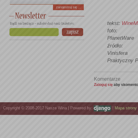
zarejestruj się ...
tekst:
WineM
foto:
PlanetWare
źródło:
Vinisfera
Praktyczny 
Komentarze
Zaloguj się
aby skomento
Copyright © 2008-2017 Nasze Wina | Powered by:
|
Mapa strony