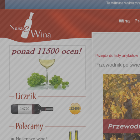
Ta witryna wykorzyst
Wina
Pr
Przejdź do listy artykułów
Przewodnik po świec
12405
14720
Najlepsze wina!