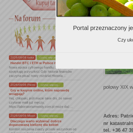
Tolcsva H-39
fax: +36 473
e-mail:toka
www.tokajo
Portal przeznaczony je
Czy uko
2026/08/08 tatka
czytaj więcej...
Handel BTC i ETH w Polsce na nowym ...
Nowa epoka cyfrowego handlu: kryptowaluty
spotykają przyszłość Gdy historia finansów
zaczyna pisać nowy rozdział Historia ...
2026/08/08 Pierro
czytaj więcej...
połowy XIX w
Gry w kasynie online, które naprawdę
wciągają?
Hej, chłopaki, jeśli macie takie dni, że nawet
czytanie maili już męczy,
https://laboratoriumwody.com.pl może dać ...
Adres: Patri
2026/08/08 Mixon
czytaj więcej...
Dlaczego warto wybierać dobrze
nr katastral
dopasowaną bieliznę dla kobiet
tel. +36 47 
Komfort noszenia zależy przede wszystkim od