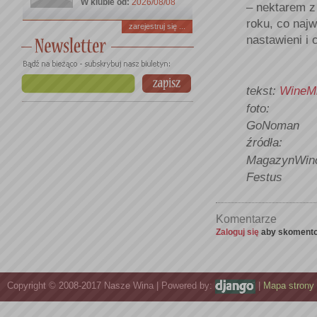
W klubie od:
2026/08/08
– nektarem z 
roku, co najw
zarejestruj się ...
nastawieni i
tekst:
WineM
foto:
GoNoman
źródła:
MagazynWin
Festus
Komentarze
Zaloguj się
aby skomento
Copyright © 2008-2017 Nasze Wina | Powered by:
|
Mapa strony