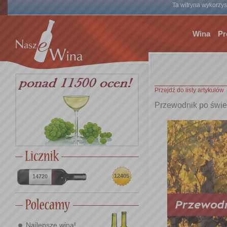
Ta witryna wykorzyst
Wina
Pr
Przejdź do listy artykułów
Przewodnik po świec
12405
14720
Najlepsze wina!