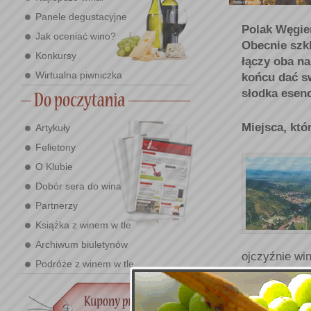
Panele degustacyjne
Polak Węgie
Jak oceniać wino?
Obecnie szkl
Konkursy
łączy oba n
Wirtualna piwniczka
końcu dać sw
słodka esenc
Miejsca, któ
Artykuły
Felietony
O Klubie
Dobór sera do wina
Partnerzy
Książka z winem w tle
Archiwum biuletynów
ojczyźnie win
Podróże z winem w tle
Adres: Tokaj