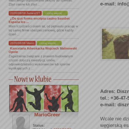
właściwego dopasowania bielizny do sylwetki.
e-mail: info
Zbyt ciasne lub zbyt ...
2026/08/08 James227
czytaj więcej...
¿De qué forma encripta casino bassbet
España los ...
Mam trzydzieści osiem lat, od piętnastu pracuję w
tej samej firmie ubezpieczeniowej, gdzie każdy
dzień ...
2026/08/08 Mixon
czytaj więcej...
Kancelaria Adwokacka Wojciech Malinowski
Opole
Zagadnienia związane z prawem budowlanym
często dotyczą inwestycji, umów,
odpowiedzialności wykonawców lub sporów
wynikających z ...
Adres: Disz
tel.: +36-47
e-mail: dis
MarioGreer
Wcale nie dz
węgierską esz
Status: