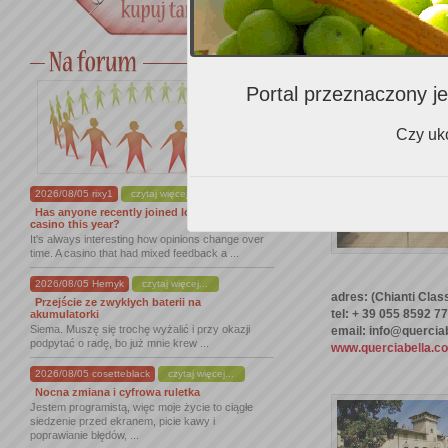
adres: Poggio Cascia
tel: + 39 055 64 99 
email: edoardo.torna
www.ruffino.com
Portal przeznaczony je
Czy uko
2026/08/05 rixy1
czytaj więcej...
Has anyone recently joined lordofspins
casino this year?
It's always interesting how opinions change over
time. A casino that had mixed feedback a ...
2026/08/05 Hernyk
czytaj więcej...
adres: (Chianti Clas
Przejście ze zwykłych baterii na
tel: + 39 055 8592 7
akumulatorki
Siema. Muszę się trochę wyżalić i przy okazji
email: info@quercia
podpytać o radę, bo już mnie krew ...
www.querciabella.c
2026/08/05 cosetteblack
czytaj więcej...
Nocna zmiana i cyfrowa ruletka
Jestem programistą, więc moje życie to ciągłe
siedzenie przed ekranem, picie kawy i
poprawianie błędów, ...