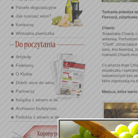
Panele degustacyjne
Toskania pobudza wy
Jak oceniać wino?
Florencji, zabytkowe
Konkursy
Chianti
Wirtualna piwniczka
Toskańskie Chianti, c
wiekową. Pochodzenie
“Clanti”, oznaczające
wina. Inni twierdzą, 
rodowód Chianti możn
Artykuły
Felietony
Co jeszcze kryje Chi
miasteczka i samotne
O Klubie
malowniczych tras sa
które zapraszają na 
Dobór sera do wina
Partnerzy
Miejsca, które warto
Książka z winem w tle
Archiwum biuletynów
Podróże z winem w tle
przedstawiły światu 