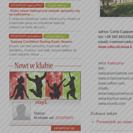
2026/08/05 tigexa7907
czytaj więcej...
Który rower elektryczny miejski sprawdzi się
na codzienne ...
Z mojej perspektywy rower elektryczny miejski to
znakomita opcja na codzienne dojazdy,
zwłaszcza kiedy łączysz ...
adres: Conti Capponi 
2026/08/05 jackwilson
czytaj więcej...
tel: +39 392 662336
email: commerciale@
Staying Confident During Exam Season
Exams can feel stressful, especially when
www.villacalcinaia.it
deadlines, revision, and daily responsibilities all
come together. Many ...
tekst:
Katarzyna
foto:
www.querciabella.co
www.it.classvenues.
www.ruffino.com
źródło:
www.magazynwino.p
www.bachus-wina.pl
rixy1
www.snooth.com
Zobacz także
Status:
W klubie od:
2026/08/05
Przewodnik po świec
zarejestruj się ...