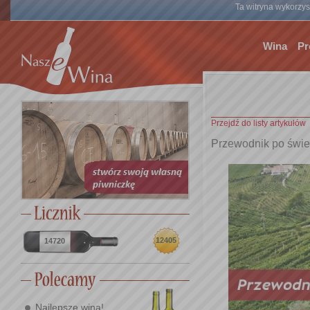
Ta witryna wykorzyst
Wina
Pr
Przejdź do listy artykułów
Przewodnik po świec
12405
14720
Najlepsze wina!