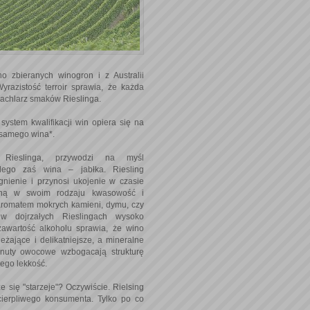
o zbieranych winogron i z Australii
yrazistość terroir sprawia, że każda
wachlarz smaków Rieslinga.
system kwalifikacji win opiera się na
ą samego wina*.
Rieslinga, przywodzi na myśl
dego zaś wina – jabłka. Riesling
gnienie i przynosi ukojenie w czasie
ną w swoim rodzaju kwasowość i
romatem mokrych kamieni, dymu, czy
w dojrzałych Rieslingach wysoko
zawartość alkoholu sprawia, że wino
ieżające i delikatniejsze, a mineralne
 nuty owocowe wzbogacają strukturę
ego lekkość.
e się "starzeje"? Oczywiście. Rielsing
a cierpliwego konsumenta. Tylko po co