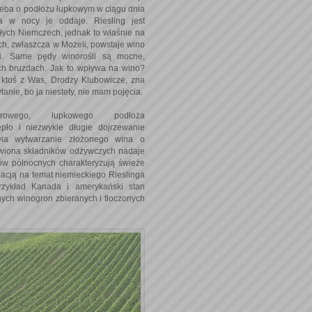
leba o podłożu łupkowym w ciągu dnia
a w nocy je oddaje. Riesling jest
ych Niemczech, jednak to właśnie na
h, zwłaszcza w Mozeli, powstaje wino
ci. Same pędy winorośli są mocne,
ch bruzdach. Jak to wpływa na wino?
ktoś z Was, Drodzy Klubowicze, zna
anie, bo ja niestety, nie mam pojęcia.
urowego, łupkowego podłoża
pło i niezwykle długie dojrzewanie
wia wytwarzanie złożonego wina o
awiona składników odżywczych nadaje
nów północnych charakteryzują świeże
iacją na temat niemieckiego Rieslinga
rzykład Kanada i amerykański stan
ych winogron zbieranych i tłoczonych