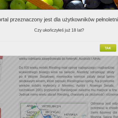
wyjątkowo w tym przypadku zgrany duet człowieka z naturą, 
kontemplowania letnich zachodów słońca.
Białe winogrono, które pochodzi z Nadrenii, ma bardzo długą
rtal przeznaczony jest dla użytkowników pełnoletn
historię. Pierwsze zapiski dotyczące tej odmiany pojawiły się 13
marca 1435 roku kiedy to w Rüsselsheim (niewielkim księstwie
nad Renem, w pobliżu dzisiejszego regionu Rheingau) podczas
Czy ukończyłeś już 18 lat?
inwentarzu magazynu grafa Jana VI z Katzenelnbogen
odnotowano rachunek za sadzonki rieslinga w winnicy w
wysokości 22 szylingów.
TAK
Wspaniała jakość wina sprawiła, że w XVI i XVII stuleciu Riesling
rozpowszechnił w Niemczech i całej Środkowej Europie. W XIX
wieku odmiana zawędrowała do Ameryki, Australii i Afryki.
Do XIX wieku reński Riesling miał opinię najlepszego i najbardziej
wykwintnego białego wina na świecie. Niestety, odrabiając straty
po II Wojnie Światowej niemieckie winnice zalały świat tanim
słodkawym winem, które zepsuło Rieslingowi opinię. Na przełomie
wieków solidni wytwórcy z Niemiec, Austrii i Nowego Świata,
rocznikiem 2001 przywrócili Rieslingowi należne mu miejsce w tzw
Jednak mimo wielu starań Riesling, chwalony za złożoność i różnoro
Odmiana jest odp
przetrwać w chłodn
ziemi typowej dla
Mozela, Saara, Ruw