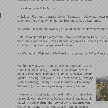
czekać? Lato na półmetku, orzeźwienie potrzebne od zaraz.
I na zakończenie kilka faktów:
Najwięcej Rieslinga uprawia się w Niemczech, gdzie na pierwsz
kolejności Palatynat, Wirtembergia, Rheingau, Hesja Nadreńska.
W Australii Rieslinga uprawia się na 3700 hektarach głównie w Baros
Dalej w kolejności pod względem upraw Rieslinga są RPA i USA (K
Wschodnie Wybrzeże), Nowa Zelandia, Argentyna i Kanada z 250 he
coraz bardziej obiecującego wina lodowego.
Na Wschodnim Wybrzeżu USA Riesling nazywany jest
White Rieslin
Wśród największych producentów europejskich tuż za
Niemcami plasuje się Francja (a właściwie Alzacja), i
dalej w kolejności: Rumunia, Bułgaria, Słowacja, Austria
(gdzie Riesling nazywany jest
Rheinriesling
), Węgry
(
Rajnai Rizling
), Czechy i niewielki obszar w Północnych
Włoszech (gdzie mówi się na niego
Riesling Renano
).
*Niemiecka klasyfikacja win jest jedną z najbardziej
szczegółowych na świecie. Oprócz tradycyjnego podziału
na wina słodkie (
fruchtig
), półwytrawne (
halbtrocken
) i
wytrawne (
trocken
), mamy podział win według jakości: