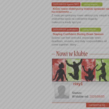
2026/08/05 tigexa7907
czytaj więcej...
Który rower elektryczny miejski sprawdzi si
na codzienne ...
Z mojej perspektywy rower elektryczny miejski t
znakomita opcja na codzienne dojazdy,
zwłaszcza kiedy łączysz ...
2026/08/05 jackwilson
czytaj więcej...
Staying Confident During Exam Season
Exams can feel stressful, especially when
deadlines, revision, and daily responsibilities all
come together. Many ...
rixy1
Status:
W klubie od:
2026/08/05
zarejestruj się ...