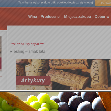
Strona gł
Ta witryna wykorzystuje pliki cookie,
dowiedz się więcej
ZGADZA
Wina
Producenci
Miejsca zakupu
Dobór wi
Przejdź do listy artykułów
Riesling – smak lata
Riesling w upalne letnie popołudnie? Pychota. Niewiele win potra
dniu. Co sprawia, że akurat z tej odmiany powstają takie wyborne w
droga z winnicy do butelki, prawie każdy krok procesu powstawani