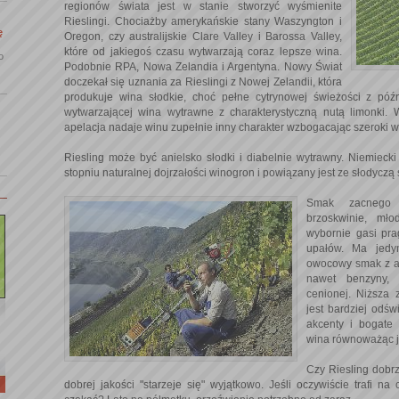
regionów świata jest w stanie stworzyć wyśmienite
Rieslingi. Chociażby amerykańskie stany Waszyngton i
ę
Oregon, czy australijskie Clare Valley i Barossa Valley,
które od jakiegoś czasu wytwarzają coraz lepsze wina.
o
Podobnie RPA, Nowa Zelandia i Argentyna. Nowy Świat
doczekał się uznania za Rieslingi z Nowej Zelandii, która
produkuje wina słodkie, choć pełne cytrynowej świeżości z późn
wytwarzającej wina wytrawne z charakterystyczną nutą limonki. W
apelacja nadaje winu zupełnie inny charakter wzbogacając szeroki 
Riesling może być anielsko słodki i diabelnie wytrawny. Niemiecki 
stopniu naturalnej dojrzałości winogron i powiązany jest ze słodycz
Smak zacnego 
brzoskwinie, mło
wybornie gasi pra
upałów. Ma jedy
owocowy smak z a
nawet benzyny, 
cenionej. Niższa 
jest bardziej odśw
akcenty i bogate
wina równoważąc j
Czy Riesling dobrz
dobrej jakości "starzeje się" wyjątkowo. Jeśli oczywiście trafi n