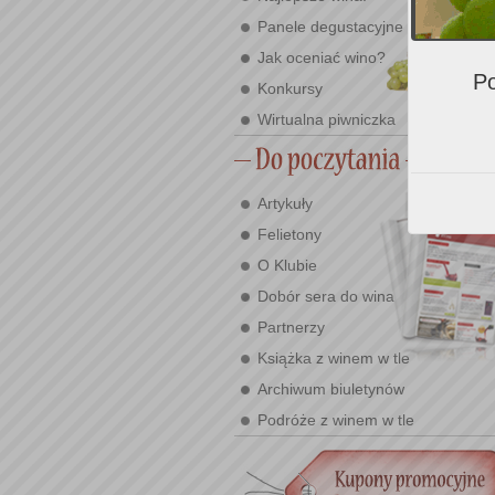
Panele degustacyjne
Jak oceniać wino?
Po
Konkursy
Wirtualna piwniczka
Artykuły
Felietony
O Klubie
Dobór sera do wina
Partnerzy
Książka z winem w tle
Archiwum biuletynów
Podróże z winem w tle