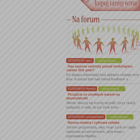
2026/08/05 rixy1
czytaj więcej...
Has anyone recently joined lordofspins
casino this year?
It's always interesting how opinions change over
time. A casino that had mixed feedback a ...
2026/08/05 Hernyk
czytaj więcej...
Przejście ze zwykłych baterii na
akumulatorki
Siema. Muszę się trochę wyżalić i przy okazji
podpytać o radę, bo już mnie krew ...
2026/08/05 cosetteblack
czytaj więcej...
Nocna zmiana i cyfrowa ruletka
Jestem programistą, więc moje życie to ciągłe
siedzenie przed ekranem, picie kawy i
poprawianie błędów, ...