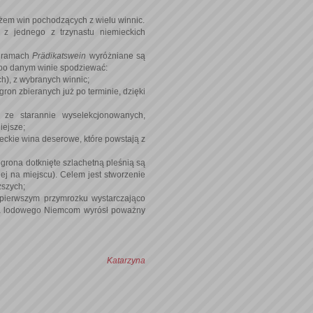
ażem win pochodzących z wielu winnic.
 z jednego z trzynastu niemieckich
W ramach
Prädikatswein
wyróżniane są
 po danym winie spodziewać:
h), z wybranych winnic;
ron zbieranych już po terminie, dzięki
 ze starannie wyselekcjonowanych,
iejsze;
eckie wina deserowe, które powstają z
grona dotknięte szlachetną pleśnią są
iej na miejscu). Celem jest stworzenie
ższych;
pierwszym przymrozku wystarczająco
na lodowego Niemcom wyrósł poważny
Katarzyna