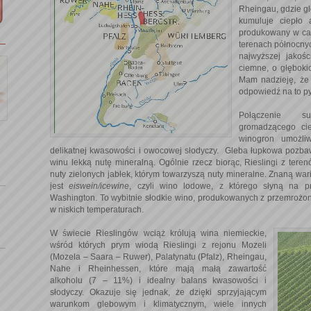
Rheingau, gdzie g
kumuluje ciepło 
produkowany w cał
terenach północnyc
najwyższej jakoś
ciemne, o głęboki
Mam nadzieję, że 
odpowiedź na to pyt
Połączenie s
gromadzącego cie
winogron umożli
delikatnej kwasowości i owocowej słodyczy. Gleba łupkowa pozb
winu lekką nutę mineralną. Ogólnie rzecz biorąc, Rieslingi z tere
nuty zielonych jabłek, którym towarzyszą nuty mineralne. Znaną war
jest
eiswein/icewine
, czyli wino lodowe, z którego słyną na p
Washington. To wybitnie słodkie wino, produkowanych z przemrożon
w niskich temperaturach.
W świecie Rieslingów wciąż królują wina niemieckie,
wśród których prym wiodą Rieslingi z rejonu Mozeli
(Mozela – Saara – Ruwer), Palatynatu (Pfalz), Rheingau,
Nahe i Rheinhessen, które mają małą zawartość
alkoholu (7 – 11%) i idealny balans kwasowości i
słodyczy. Okazuje się jednak, że dzięki sprzyjającym
warunkom glebowym i klimatycznym, wiele innych