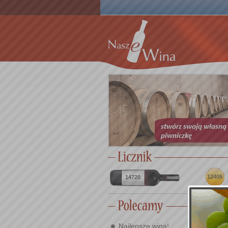
12405
14720
Najlepsze wina!