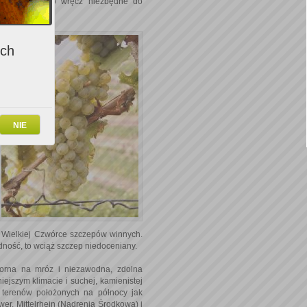
żeby wino było wręcz niezbędne do
ich
NIE
. Wielkiej Czwórce szczepów winnych.
dność, to wciąż szczep niedoceniany.
orna na mróz i niezawodna, zdolna
iejszym klimacie i suchej, kamienistej
 terenów położonych na północy jak
er, Mittelrhein (Nadrenia Środkowa) i