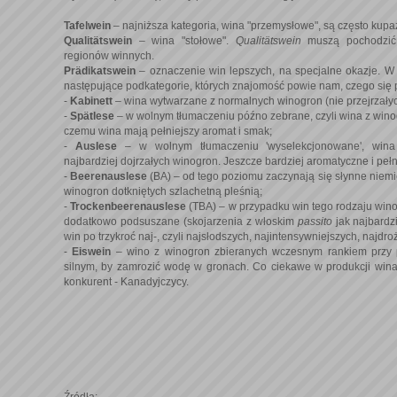
Tafelwein
– najniższa kategoria, wina "przemysłowe", są często kup
Qualitätswein
– wina "stołowe".
Qualitätswein
muszą pochodzić
regionów winnych.
Prädikatswein
– oznaczenie win lepszych, na specjalne okazje. 
następujące podkategorie, których znajomość powie nam, czego się
-
Kabinett
– wina wytwarzane z normalnych winogron (nie przejrzałyc
-
Spätlese
– w wolnym tłumaczeniu późno zebrane, czyli wina z winog
czemu wina mają pełniejszy aromat i smak;
-
Auslese
– w wolnym tłumaczeniu 'wyselekcjonowane', wina
najbardziej dojrzałych winogron. Jeszcze bardziej aromatyczne i pełn
-
Beerenauslese
(BA) – od tego poziomu zaczynają się słynne niemi
winogron dotkniętych szlachetną pleśnią;
-
Trockenbeerenauslese
(TBA) – w przypadku win tego rodzaju wino
dodatkowo podsuszane (skojarzenia z włoskim
passito
jak najbardz
win po trzykroć naj-, czyli najsłodszych, najintensywniejszych, najdro
-
Eiswein
– wino z winogron zbieranych wczesnym rankiem przy 
silnym, by zamrozić wodę w gronach. Co ciekawe w produkcji wi
konkurent - Kanadyjczycy.
Źródła: