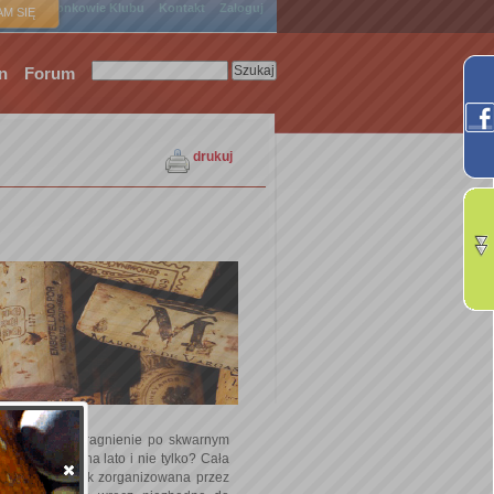
ówna
Członkowie Klubu
Kontakt
Zaloguj
M SIĘ
n
Forum
drukuj
fi tak ugasić pragnienie po skwarnym
ytrawne wina na lato i nie tylko? Cała
a wina, jest tak zorganizowana przez