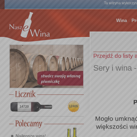
Ta witryna wykorzyst
Wina
Pr
Przejdź do listy 
Sery i wina -
P
12405
14720
Mogło umknąć
większości wi
Najlepsze wina!