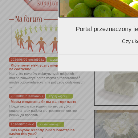
Portal przeznaczony je
Czy uko
2026/08/06 gosibi1681
czytaj więcej...
Który rower elektryczny miejski sprawdzi się
na codzienne ...
Na rynku rowerów elektrycznych miejskich
można zauważyć coraz większą różnorodność
modeli odpowiadających na potrzeby codziennych
...
2026/08/06 Kaban227
czytaj więcej...
Моята ежедневна битка с алгоритмите
Преди около три години, когато загубих
редовната си работа в строителния сектор,
реших да пробвам ...
2026/08/05 rixy1
czytaj więcej...
Has anyone recently joined lordofspins
casino this year?