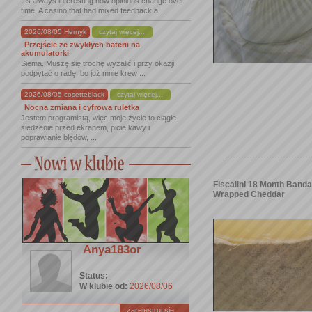
It's always interesting how opinions change over
time. A casino that had mixed feedback a ...
2026/08/05 Hernyk
czytaj więcej...
Przejście ze zwykłych baterii na
akumulatorki
Siema. Muszę się trochę wyżalić i przy okazji
podpytać o radę, bo już mnie krew ...
2026/08/05 cosetteblack
czytaj więcej...
Nocna zmiana i cyfrowa ruletka
Jestem programistą, więc moje życie to ciągłe
siedzenie przed ekranem, picie kawy i
poprawianie błędów, ...
-------------------------------
Fiscalini 18 Month Band
Wrapped Cheddar
Anya183or
Status:
W klubie od:
2026/08/06
zarejestruj się ...