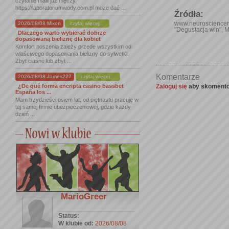
czytanie maili już męczy,
https://laboratoriumwody.com.pl może dać ...
Źródła:
2026/08/08 Mixon
czytaj więcej...
www.neurosciencem
"Degustacja win", 
Dlaczego warto wybierać dobrze
dopasowaną bieliznę dla kobiet
Komfort noszenia zależy przede wszystkim od
właściwego dopasowania bielizny do sylwetki.
Zbyt ciasne lub zbyt ...
Komentarze
2026/08/08 James227
czytaj więcej...
Zaloguj się
aby skomento
¿De qué forma encripta casino bassbet
España los ...
Mam trzydzieści osiem lat, od piętnastu pracuję w
tej samej firmie ubezpieczeniowej, gdzie każdy
dzień ...
MarioGreer
Status:
W klubie od:
2026/08/08