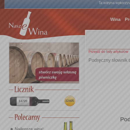
Ta witryna wykorzyst
Wina
Pr
Przejdź do listy artykułów
Podręczny słownik 
12405
14720
Pod
Najlepsze wina!