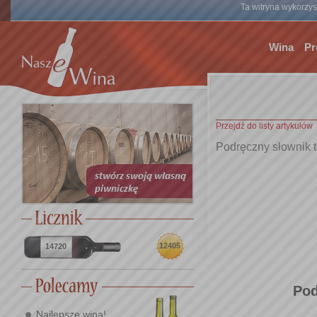
Ta witryna wykorzyst
Wina
Pr
Przejdź do listy artykułów
Podręczny słownik 
12405
14720
Pod
Najlepsze wina!