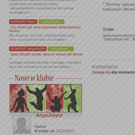
* Terminy zaznac
często dotyczą inwestycji, umów,
odpowiedzialności wykonawców lub sporów
częściach Słowni
wynikających z ...
2026/08/07 Mixon
czytaj więcej...
Czy warto już teraz planować swój pierwszy
Źródła:
biznes
Nie ukrywam, że coraz częściej myślę o tym,
www.neurosciencem
"Degustacja win", 
żeby w przyszłości robić coś swojego i ...
2026/08/07 mogorey518
czytaj więcej...
Solar Smash Guide: How to Unlock All Secret
...
Szukając sposobu na nudę w pociągu, natknąłem
Komentarze
się w wyszukiwarce na tę wersję mobilną i ...
Zaloguj się
aby skomento
AnyaJulyor
Status:
W klubie od:
2026/08/07