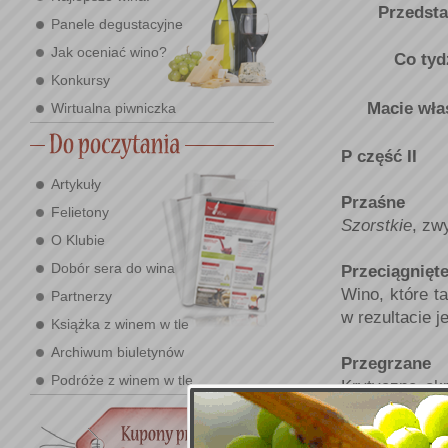
Przedsta
Panele degustacyjne
Jak oceniać wino?
Co tyd
Konkursy
Macie wła
Wirtualna piwniczka
P część II
Artykuły
Przaśne
Felietony
Szorstkie
, zw
O Klubie
Dobór sera do wina
Przeciągnięt
Wino, które ta
Partnerzy
w rezultacie j
Książka z winem w tle
Archiwum biuletynów
Przegrzane
Podróże z winem w tle
Krytyczne ok
przesmażone, 