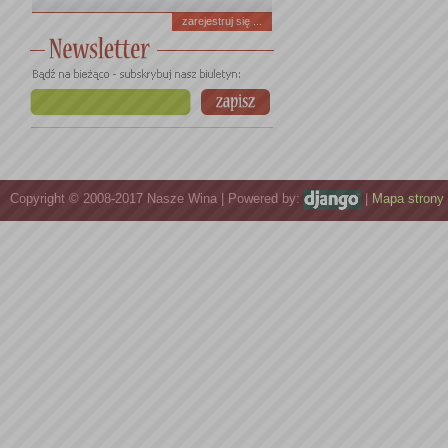
zarejestruj się ...
Copyright © 2008-2017 Nasze Wina | Powered by:
|
Mapa strony