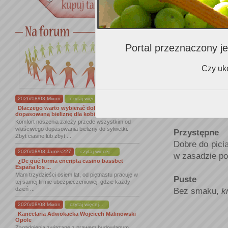
Przenikliwy
O
bukiecie
:
pobudzać każd
Portal przeznaczony je
Przesłodzon
Zbyt słodkie 
Czy uko
Przydymieni
Niuans aroma
2026/08/08 Mixon
czytaj więcej...
Syrah z półno
Dlaczego warto wybierać dobrze
dopasowaną bieliznę dla kobiet
Komfort noszenia zależy przede wszystkim od
właściwego dopasowania bielizny do sylwetki.
Przystępne
Zbyt ciasne lub zbyt ...
Dobre do pici
2026/08/08 James227
czytaj więcej...
w zasadzie po
¿De qué forma encripta casino bassbet
España los ...
Mam trzydzieści osiem lat, od piętnastu pracuję w
Puste
tej samej firmie ubezpieczeniowej, gdzie każdy
dzień ...
Bez smaku,
k
2026/08/08 Mixon
czytaj więcej...
Kancelaria Adwokacka Wojciech Malinowski
Opole
Zagadnienia związane z prawem budowlanym