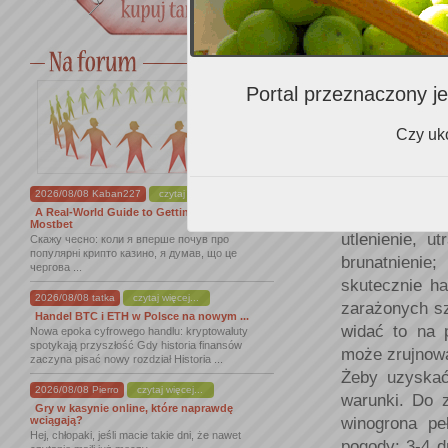
Szkliste
Wyjątkowo gła
zdarza się win
Portal przeznaczony je
Szlachetna p
Botrytis cine
Czy uko
Szlachetna a
ciepłych i w
najczęściej 
2026/08/08 Kaban227
czytaj więcej...
pozbawione a
A Real-World Guide to Getting Started With
Mostbet
utlenienie, u
Скажу чесно: коли я вперше почув про
популярні крипто казино, я думав, що це
brunatnienie
чергова ...
skutecznie ha
2026/08/08 tatka
czytaj więcej...
zarażonych s
Handel BTC i ETH w Polsce na nowym ...
widać to na 
Nowa epoka cyfrowego handlu: kryptowaluty
spotykają przyszłość Gdy historia finansów
może zrujnowa
zaczyna pisać nowy rozdział Historia ...
Żeby uzyskać
2026/08/08 Pierro
czytaj więcej...
warunki. Do 
Gry w kasynie online, które naprawdę
winogrona pe
wciągają?
Hej, chłopaki, jeśli macie takie dni, że nawet
pogody: 3-4 d