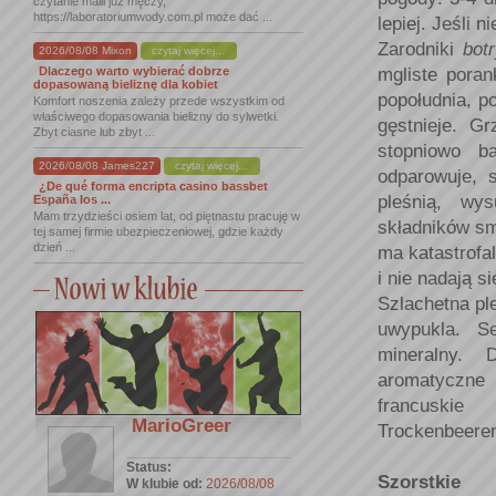
czytanie maili już męczy,
https://laboratoriumwody.com.pl może dać ...
lepiej. Jeśli 
Zarodniki
bot
2026/08/08 Mixon
czytaj więcej...
mgliste poran
Dlaczego warto wybierać dobrze
dopasowaną bieliznę dla kobiet
popołudnia, p
Komfort noszenia zależy przede wszystkim od
właściwego dopasowania bielizny do sylwetki.
gęstnieje. G
Zbyt ciasne lub zbyt ...
stopniowo b
2026/08/08 James227
czytaj więcej...
odparowuje, 
¿De qué forma encripta casino bassbet
pleśnią, wy
España los ...
Mam trzydzieści osiem lat, od piętnastu pracuję w
składników s
tej samej firmie ubezpieczeniowej, gdzie każdy
dzień ...
ma katastrofa
i nie nadają s
Szlachetna pl
uwypukla. Se
mineralny. 
aromatyczne 
francuskie
MarioGreer
Trockenbeere
Status:
Szorstkie
W klubie od:
2026/08/08