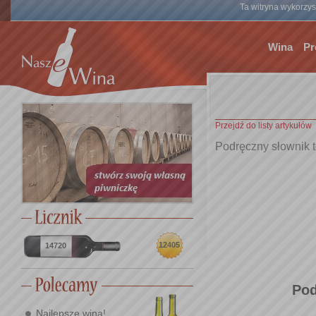
Ta witryna wykorzyst
Wina
Pr
Przejdź do listy artykułów
Podręczny słownik 
12405
14720
Pod
Najlepsze wina!