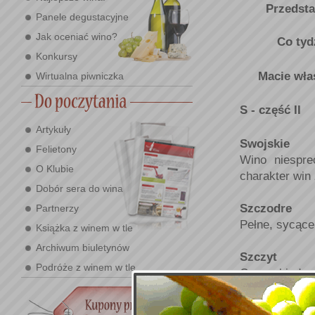
Przedsta
Panele degustacyjne
Jak oceniać wino?
Co tyd
Konkursy
Macie wła
Wirtualna piwniczka
S - częś
ć
II
Artykuły
Swojskie
Felietony
Wino niespre
O Klubie
charakter win
Dobór sera do wina
Szczodre
Partnerzy
Pełne, sycące
Książka z winem w tle
Archiwum biuletynów
Szczyt
Podróże z winem w tle
Czas, kiedy 
subiektywna.