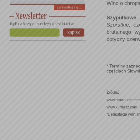
Wino o chropa
zarejestruj się ...
Szypułkowe
Szorstkie
, c
brutalnego w
dotyczy czer
* Terminy zaznac
częściach Słowni
Źródła:
www.neurosciencem
www.kurdesz.com
"Degustacja win", 