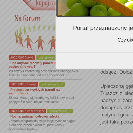
W czasie kied
ogniu. Wrzuć 
cebulę, gotuj 
Portal przeznaczony je
sos zredukuje 
sos o połowę i
Czy uko
Obierz salsef
wodą i odrobi
2026/08/05 rixy1
czytaj więcej...
Has anyone recently joined lordofspins
salsefię do ro
casino this year?
odsącz. Dołóż 
It's always interesting how opinions change over
time. A casino that had mixed feedback a ...
2026/08/05 Hernyk
czytaj więcej...
Upieczoną gęś
Przejście ze zwykłych baterii na
Tłuszcz z pie
akumulatorki
Siema. Muszę się trochę wyżalić i przy okazji
naczynie żaro
podpytać o radę, bo już mnie krew ...
dodaj sos prze
2026/08/05 cosetteblack
czytaj więcej...
małym ogniu a
Nocna zmiana i cyfrowa ruletka
jest taka potrz
Jestem programistą, więc moje życie to ciągłe
siedzenie przed ekranem, picie kawy i
poprawianie błędów, ...