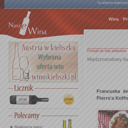
Ta witryna wykorzyst
Wina
Pr
Przejdź do listy artykułów
Międzynarodowy świ
Francuska ś
Pierre'a Kof
12405
14720
Najlepsze wina!