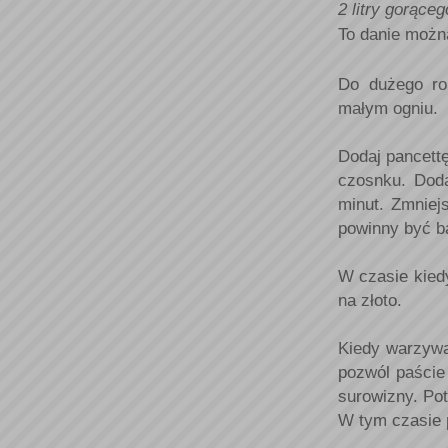
2 litry gorące
To danie możn
Do dużego ro
małym ogniu.
Dodaj pancettę
czosnku. Doda
minut. Zmniej
powinny być b
W czasie kied
na złoto.
Kiedy warzywa
pozwól paście
surowizny. Pot
W tym czasie p