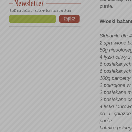
purée.
Włoski bażan
Składniki dla 
2 sprawione b
50g niesolone
4 łyżki oliwy z
6 posiekanyc
6 posiekanych
100g pancetty 
2 pokrojone w 
2 posiekane m
2 posiekane c
4 listki laurow
po 1 gałązce
purée
butelka pełne