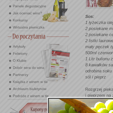
Panele degustacyjne
Jak oceniać wino?
Sos:
Konkursy
1 łyżeczka ole
Wirtualna piwniczka
2 posiekane m
2 posiekane c
2 listki laurow
mały pęczek t
Artykuły
500ml czerwo
Felietony
1 Litr bulionu
O Klubie
8 kawałków sal
Dobór sera do wina
odrobina soku 
Partnerzy
sól i pieprz
Książka z winem w tle
Archiwum biuletynów
Rozgrzej pieka
i pieprzem na 
Podróże z winem w tle
żaroodpornym 
w trakcie piec