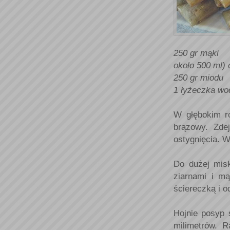
250 gr mąki
około 500 ml)
250 gr miodu
1 łyżeczka wo
W głębokim r
brązowy. Zde
ostygnięcia. W
Do dużej misk
ziarnami i mą
ściereczką i o
Hojnie posyp 
milimetrów. R