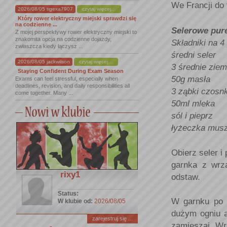
We Francji do 
2026/08/05 tigexa7907
czytaj więcej...
Który rower elektryczny miejski sprawdzi się
na codzienne ...
Selerowe pur
Z mojej perspektywy rower elektryczny miejski to
znakomita opcja na codzienne dojazdy,
Składniki na 4 
zwłaszcza kiedy łączysz ...
średni seler
2026/08/05 jackwilson
czytaj więcej...
3 średnie ziem
Staying Confident During Exam Season
50g masła
Exams can feel stressful, especially when
deadlines, revision, and daily responsibilities all
3 ząbki czosn
come together. Many ...
50ml mleka
sól i pieprz
łyżeczka musz
Obierz seler i
garnka z wrz
rixy1
odstaw.
Status:
W garnku po 
W klubie od:
2026/08/05
dużym ogniu a
zarejestruj się ...
zamieszaj. Wrz