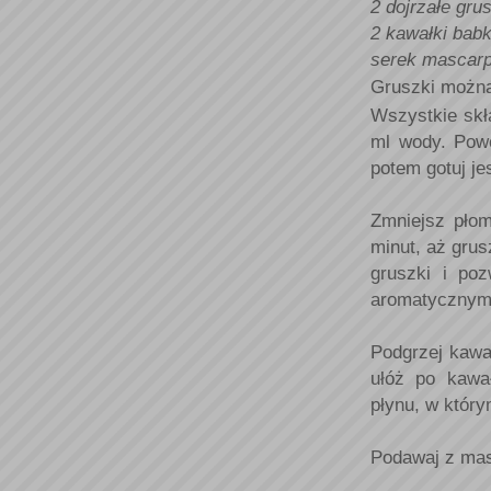
2 dojrzałe gru
2 kawałki babk
serek mascarp
Gruszki można
Wszystkie skł
ml wody. Powo
potem gotuj je
Zmniejsz płom
minut, aż grus
gruszki i po
aromatycznym 
Podgrzej kawał
ułóż po kawał
płynu, w który
Podawaj z mas