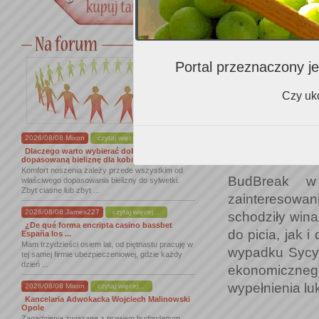
Portal przeznaczony je
przejść oboję
(biała etykie
Czy uko
przytłaczające
Drugie było
Do
2026/08/08 Mixon
czytaj więcej...
zrównoważone,
Dlaczego warto wybierać dobrze
dopasowaną bieliznę dla kobiet
Komfort noszenia zależy przede wszystkim od
BudBreak w
właściwego dopasowania bielizny do sylwetki.
Zbyt ciasne lub zbyt ...
zainteresowa
2026/08/08 James227
czytaj więcej...
schodziły wina
¿De qué forma encripta casino bassbet
do picia, jak 
España los ...
Mam trzydzieści osiem lat, od piętnastu pracuję w
wypadku Sycyli
tej samej firmie ubezpieczeniowej, gdzie każdy
dzień ...
ekonomicznego
wypełnienia luk
2026/08/08 Mixon
czytaj więcej...
Kancelaria Adwokacka Wojciech Malinowski
Opole
Zagadnienia związane z prawem budowlanym