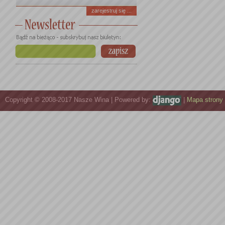
zarejestruj się ...
Copyright © 2008-2017 Nasze Wina | Powered by:
|
Mapa strony