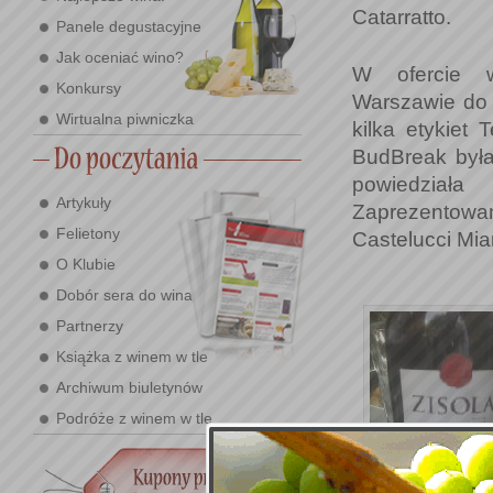
Catarratto.
Panele degustacyjne
Jak oceniać wino?
W ofercie w
Konkursy
Warszawie do 
Wirtualna piwniczka
kilka etykiet 
BudBreak była
powiedział
Artykuły
Zaprezentowan
Felietony
Castelucci Mia
O Klubie
Dobór sera do wina
Partnerzy
Książka z winem w tle
Archiwum biuletynów
Podróże z winem w tle