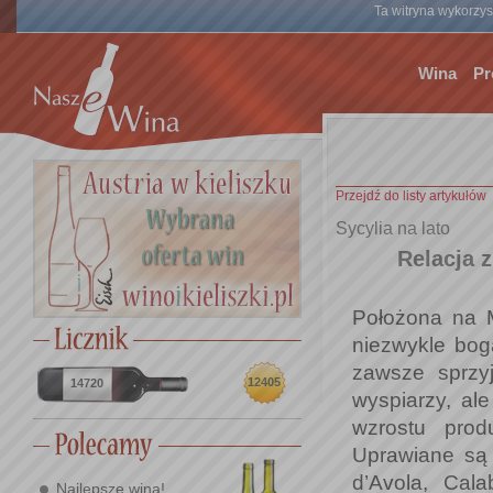
Ta witryna wykorzyst
Wina
Pr
Przejdź do listy artykułów
Sycylia na lato
Relacja 
Położona na 
niezwykle boga
zawsze sprzy
12405
14720
wyspiarzy, ale
wzrostu prod
Uprawiane są
d’Avola, Cala
Najlepsze wina!