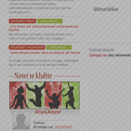
często dotyczą inwestycji, umów,
WineMike
odpowiedzialności wykonawców lub sporów
wynikających z ...
2026/08/07 Mixon
czytaj więcej...
Czy warto już teraz planować swój pierwszy
biznes
Nie ukrywam, że coraz częściej myślę o tym,
żeby w przyszłości robić coś swojego i ...
2026/08/07 mogorey518
czytaj więcej...
Komentarze
Solar Smash Guide: How to Unlock All Secret
Zaloguj się
aby skomento
...
Szukając sposobu na nudę w pociągu, natknąłem
się w wyszukiwarce na tę wersję mobilną i ...
AnyaJulyor
Status:
W klubie od:
2026/08/07