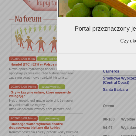
Carneros
Środkowe Wybrze
(Central Coast)
Santa Barbara
Portal przeznaczony je
Czy uko
USA – Kalifornia
Napa Valley
2026/08/08 tatka
czytaj więcej...
Russian River Vall
Handel BTC i ETH w Polsce na nowym ...
Nowa epoka cyfrowego handlu: kryptowaluty
Carneros
spotykają przyszłość Gdy historia finansów
zaczyna pisać nowy rozdział Historia ...
Środkowe Wybrze
(Central Coast)
2026/08/08 Pierro
czytaj więcej...
Santa Barbara
Gry w kasynie online, które naprawdę
wciągają?
Hej, chłopaki, jeśli macie takie dni, że nawet
czytanie maili już męczy,
Ocena
https://laboratoriumwody.com.pl może dać ...
2026/08/08 Mixon
czytaj więcej...
98-100
Wybitne
Dlaczego warto wybierać dobrze
dopasowaną bieliznę dla kobiet
94-97
Wyjątko
Komfort noszenia zależy przede wszystkim od