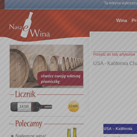
Ta witryna wykorzyst
Wina
Pr
Przejdź do listy artykułów
USA - Kalifornia Ch
12405
14720
USA – Kalifornia
Najlepsze wina!