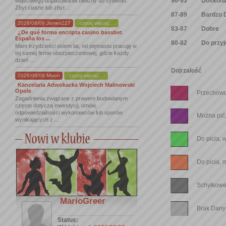
90-93
Doskona
właściwego dopasowania bielizny do sylwetki.
Zbyt ciasne lub zbyt ...
87-89
Bardzo 
2026/08/08 James227
czytaj więcej...
83-87
Dobre
¿De qué forma encripta casino bassbet
España los ...
80-82
Do przyj
Mam trzydzieści osiem lat, od piętnastu pracuję w
tej samej firmie ubezpieczeniowej, gdzie każdy
dzień ...
Dojrzałość
2026/08/08 Mixon
czytaj więcej...
Kancelaria Adwokacka Wojciech Malinowski
Opole
Przechowu
Zagadnienia związane z prawem budowlanym
często dotyczą inwestycji, umów,
odpowiedzialności wykonawców lub sporów
Można pić,
wynikających z ...
Do picia, 
Do picia,
Schyłkowe
MarioGreer
Brak Dany
Status: