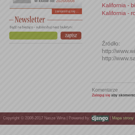
W klubie od:
2026/08/08
Kalifornia -
zarejestruj się ...
Kalifornia -
Źródło:
http://www.w
http://www.
Komentarze
Zaloguj się
aby skomento
Copyright © 2008-2017 Nasze Wina | Powered by:
|
Mapa strony