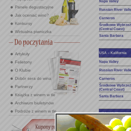
Napa Valley
Panele degustacyjne
Russian River Vall
Jak oceniać wino?
Carneros
Konkursy
Środkowe Wybrze
(Central Coast)
Wirtualna piwniczka
Santa Barbara
USA – Kalifornia
Artykuły
Napa Valley
Felietony
O Klubie
Russian River Vall
Dobór sera do wina
Carneros
Środkowe Wybrze
Partnerzy
(Central Coast)
Książka z winem w tle
Santa Barbara
Archiwum biuletynów
Podróże z winem w tle
USA – Kalifornia
Napa Valley
Russian River Vall