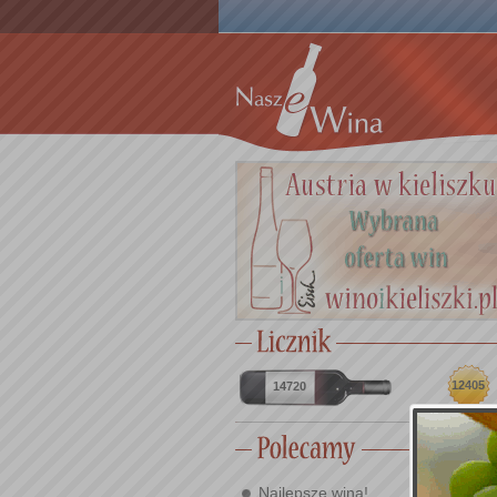
12405
14720
Najlepsze wina!