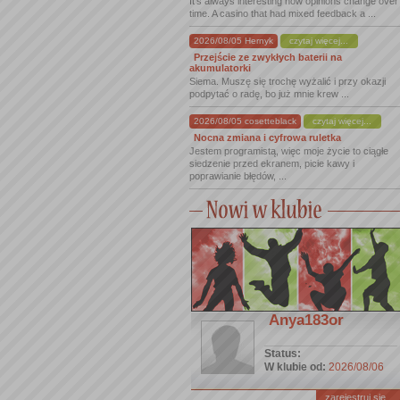
It's always interesting how opinions change over
time. A casino that had mixed feedback a ...
2026/08/05 Hernyk
czytaj więcej...
Przejście ze zwykłych baterii na
akumulatorki
Siema. Muszę się trochę wyżalić i przy okazji
podpytać o radę, bo już mnie krew ...
2026/08/05 cosetteblack
czytaj więcej...
Nocna zmiana i cyfrowa ruletka
Jestem programistą, więc moje życie to ciągłe
siedzenie przed ekranem, picie kawy i
poprawianie błędów, ...
Anya183or
Status:
W klubie od:
2026/08/06
zarejestruj się ...