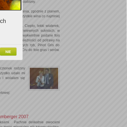
ia. Tak też zrobiliśmy.
 nie chęć poznania, zgodnie z planem,
 przy czym! Wszystkie wina co najmniej
ich
rymi drzewami. Ciepło, lekki wiaterek,
ckie panie w zwiewnych sukniach, w
i. Na stołach wykwintnie podane fois
umbergera, w zależności od potrawy na
iaków i wędzonych ryb, Pinot Gris do
tterle Grand Cru do foie gras i serów.
NIE
członek rodziny
szystko udało mi
o i wolałam się
etowej:
umberger 2007
eksami. Pachnie delikatnie owocami
e mniej mineralne niż typowy riesling.