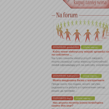
2026/08/06 gosibi1681
czytaj więcej...
Który rower elektryczny miejski sprawdzi si
na codzienne ...
Na rynku rowerów elektrycznych miejskich
można zauważyć coraz większą różnorodność
modeli odpowiadających na potrzeby codzienny
...
2026/08/06 Kaban227
czytaj więcej...
Моята ежедневна битка с алгоритмите
Преди около три години, когато загубих
редовната си работа в строителния сектор,
реших да пробвам ...
2026/08/05 rixy1
czytaj więcej...
Has anyone recently joined lordofspins
casino this year?