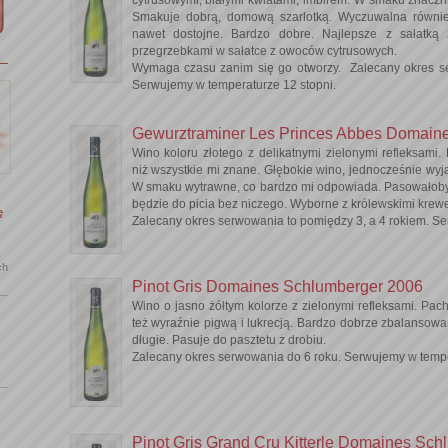
Smakuje dobrą, domową szarlotką. Wyczuwalna również
nawet dostojne. Bardzo dobre. Najlepsze z sałatką
przegrzebkami w sałatce z owoców cytrusowych.
Wymaga czasu zanim się go otworzy. Zalecany okres se
Serwujemy w temperaturze 12 stopni.
Gewurztraminer Les Princes Abbes Domain
Wino koloru złotego z delikatnymi zielonymi refleksami.
niż wszystkie mi znane. Głębokie wino, jednocześnie wyją
W smaku wytrawne, co bardzo mi odpowiada. Pasowałoby
będzie do picia bez niczego. Wyborne z królewskimi kre
ę
Zalecany okres serwowania to pomiędzy 3, a 4 rokiem. Se
ch
Pinot Gris Domaines Schlumberger 2006
Wino o jasno żółtym kolorze z zielonymi refleksami. Pac
też wyraźnie pigwą i lukrecją. Bardzo dobrze zbalanso
długie. Pasuje do pasztetu z drobiu.
Zalecany okres serwowania do 6 roku. Serwujemy w tempe
Pinot Gris Grand Cru Kitterle Domaines Sc