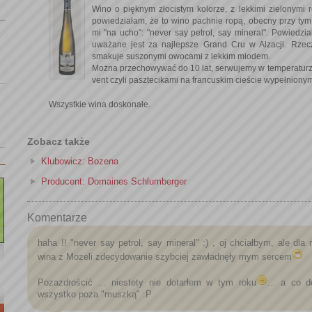
Wino o pięknym złocistym kolorze, z lekkimi zielonymi 
powiedziałam, że to wino pachnie ropą, obecny przy tym
mi "na ucho": "never say petrol, say mineral". Powiedział
uważane jest za najlepsze Grand Cru w Alzacji. Rzec
smakuje suszonymi owocami z lekkim miodem.
Można przechowywać do 10 lat, serwujemy w temperaturze
vent czyli pasztecikami na francuskim cieście wypełniony
Wszystkie wina doskonałe.
Zobacz także
Klubowicz: Bozena
Producent: Domaines Schlumberger
Komentarze
haha !! "never say petrol, say mineral" :) , oj chciałbym, ale dla 
wina z Mozeli zdecydowanie szybciej zawładnęły mym sercem
Pozazdrościć ... niestety nie dotarłem w tym roku
... a co 
wszystko poza "muszką" :P