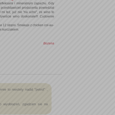
refleksami i mineralnym zapachu. Gdy
 przedstawiciel producenta powiedział
 mi też, już nie "na ucho", ze wino to
zywiście wino doskonałe!!! Cudownie
 12 stopni. Smakuje z chicken col-au-
mi kurczakiem.
Bozena
mnie to niestety nadal "petrol" ,
do wyobrażeń, zgadzam sie na