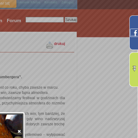
ówna
Członkowie Klubu
Kontakt
Zaloguj
M SIĘ
n
Forum
drukuj
lumbergera”.
st co roku, chyba zawsze w marcu.
in, zawsze fajna atmosfera.
 odwiedzamy festiwal w godzinach dla
j, przychylniejsza atmosfera do rozmów
bować wszystkich win, tym bardziej, że
ć”, szczególnie gdy wino nadzwyczaj
ylać. A że tych dobrych zawsze trochę
wypije….
o zwiedzania systemowo - wytypować