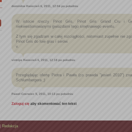
dominikw
Kwiecień 6, 2011, 12:04 po południu
W istocie rzeczy Pinot Gris, Pinot Gris Grand Cru i Ge
niekwestionowanymi gwiazdami tego smętnawego eventu.
Z tym się zgadzam w całej rozciągłości, natomiast zupełnie nie z
Pinot Gris do foie gras i serów.
v.
vintrips
Kwiecień 6, 2011, 12:18 po południu
Przeglądając ofertę Piotra i Pawła (co prawda "jesień 2010") z
Schlumbergera ;)
Paweł
Czerwiec 5, 2011, 10:13 po południu
Zaloguj się
aby skomentować ten tekst
|
Redakcja