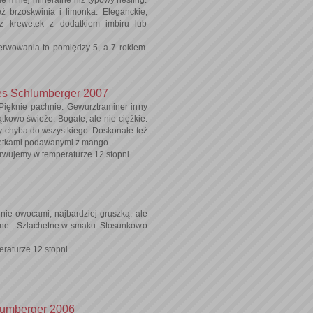
 brzoskwinia i limonka. Eleganckie,
 z krewetek z dodatkiem imbiru lub
rwowania to pomiędzy 5, a 7 rokiem.
es Schlumberger 2007
 Pięknie pachnie. Gewurztraminer inny
tkowo świeże. Bogate, ale nie ciężkie.
 chyba do wszystkiego. Doskonałe też
wetkami podawanymi z mango.
rwujemy w temperaturze 12 stopni.
hnie owocami, najbardziej gruszką, ale
wane. Szlachetne w smaku. Stosunkowo
raturze 12 stopni.
hlumberger 2006