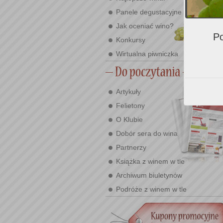
Panele degustacyjne
Jak oceniać wino?
Po
Konkursy
Wirtualna piwniczka
Artykuły
Felietony
O Klubie
Dobór sera do wina
Partnerzy
Książka z winem w tle
Archiwum biuletynów
Podróże z winem w tle