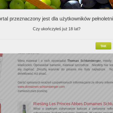
producentów lub regiony do przetestowan
Bożena Skibicka
Zaczęliśmy od
Schlumbergera
i gdyby
innych win, pozostałabym przy Schlumbergerze cały wieczór. Bo było
rtal przeznaczony jest dla użytkowników pełnoletn
bardzo dobre.
Wyobraziłam sobie letnie przyjęcie, w ogrodzie, na trawie, pod sta
pachną trawy. Okrągłe stoły, zasłane białymi obrusami. Elegan
Czy ukończyłeś już 18 lat?
kapeluszach. Panowie w letnich garniturach, koniecznie z muszkam
gras, owoce morza, sałaty. I kelnerzy serwujący różne gatunki Schl
talerzu. A więc Reisling jako aperitif, Gewurztaminer do skorup
grillowanych ryb, makaronów z owocami morza i w końcu Pinot Gris Ki
TAK
Wszystkie wina dobrze schłodzone.
Takie marzenia….
Wina nalewał i o nich opowiadał
Thomas Schlumberger
, młody 
właścicieli. Opowiadał barwnie, nalewał szczodrze. Niestety nie w
się zapisać. Zresztą warunki do pisania nie były najlepsze. N
delektować niż pisać.
Garść spisanych wrażeń uzupełnionych informacjami ze strony intern
www.domaines-schlumberger.com
zamieszczam poniżej.
Riesling Les Princes Abbes Domaines Schl
Wino o pięknym cytrynowym kolorze z zielonymi refl
cytrusowymi, białymi kwiatami, imbirem. W smaku znaczni