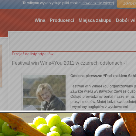
Strona gł
Ta witryna wykorzystuje pliki cookie,
dowiedz się więcej
ZGADZA
Wina
Producenci
Miejsca zakupu
Dobór wi
Przejdź do listy artykułów
Festiwal win Wine4You 2011 w czterech odsłonach - I
Odsłona pierwsza: “Pod znakiem Sch
Festiwal win Wine4You organizowany je
Zawsze wielu wystawców, zawsze dużo w
Odkąd prowadzimy portal nasze wina,
prasy i mediów. Mniej ludzi, swobodnie
i wymiany poglądów z wystawcami.
Trudno obejść wszystkie stoiska i spró
jakoś nie umiem „testować, testowa
dobre. Gdy wino słabsze mniejszy żal w
jest na winnym festiwalu, to trochę się 
Tym razem postanowiliśmy podejść d