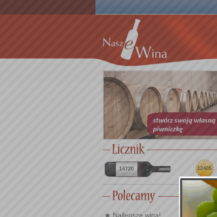
12405
14720
Najlepsze wina!