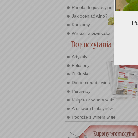
Panele degustacyjne
Jak oceniać wino?
Po
Konkursy
Wirtualna piwniczka
Artykuły
Felietony
O Klubie
Dobór sera do wina
Partnerzy
Książka z winem w tle
Archiwum biuletynów
Podróże z winem w tle