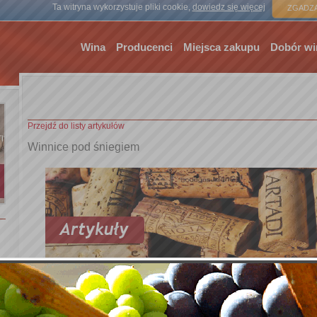
Strona gł
Ta witryna wykorzystuje pliki cookie,
dowiedz się więcej
ZGADZA
Wina
Producenci
Miejsca zakupu
Dobór wi
Przejdź do listy artykułów
Winnice pod śniegiem
Dean Martin z 'Let it snow" oraz "Last Christmas" grupy Wham zaczęl
głośników sklepów, lada dzień dwudniowy, specjalny
Świąteczny P
którego dobierać będziemy wina do smażonego karpia, makowca cz