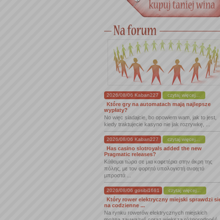
2026/08/06 Kaban227
czytaj więcej...
Które gry na automatach mają najlepsze
wypłaty?
No więc siadajcie, bo opowiem wam, jak to jest,
kiedy traktujecie kasyno nie jak rozrywkę, ...
2026/08/06 Kaban227
czytaj więcej...
Has casino slotroyals added the new
Pragmatic releases?
Κάθομαι τώρα σε μια καφετέρια στην άκρη της
πόλης, με τον φορητό υπολογιστή ανοιχτό
μπροστά ...
2026/08/06 gosibi1681
czytaj więcej...
Który rower elektryczny miejski sprawdzi si
na codzienne ...
Na rynku rowerów elektrycznych miejskich
można zauważyć coraz większą różnorodność