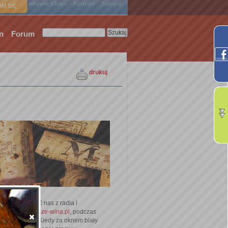
ówna
Członkowie Klubu
Kontakt
Zaloguj
M SIĘ
n
Forum
drukuj
i już atakować nas z radia i
anel Klubu Nasze-wina.pl
, podczas
y też bigosu. Kiedy za oknem biały