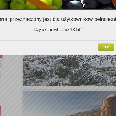
puch osiadł na drzewach, ulicach i budynkach, nie zapominajmy, że
regionach winiarskich. A jak zima wygląda w winnicach?
rtal przeznaczony jest dla użytkowników pełnoletn
Czy ukończyłeś już 18 lat?
TAK