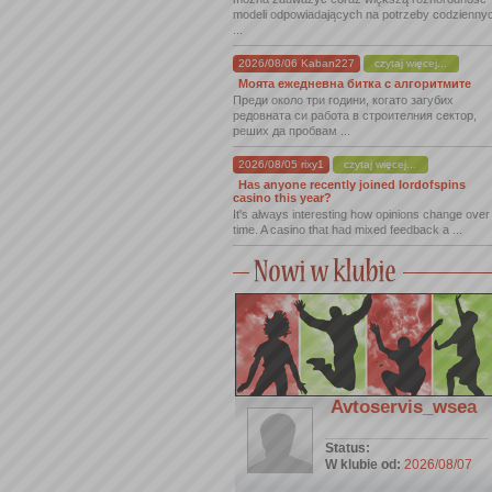
modeli odpowiadających na potrzeby codzienny
...
2026/08/06 Kaban227
czytaj więcej...
Моята ежедневна битка с алгоритмите
Преди около три години, когато загубих
редовната си работа в строителния сектор,
реших да пробвам ...
2026/08/05 rixy1
czytaj więcej...
Has anyone recently joined lordofspins
casino this year?
It's always interesting how opinions change over
time. A casino that had mixed feedback a ...
Avtoservis_wsea
Status:
W klubie od:
2026/08/07