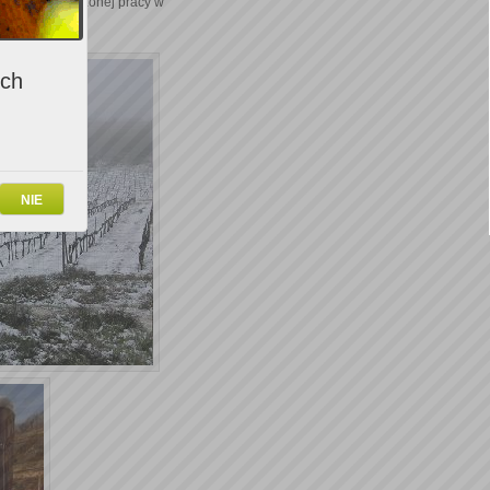
 to okres wytężonej pracy w
ich
NIE