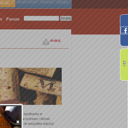
ówna
Członkowie Klubu
Kontakt
Zaloguj
M SIĘ
n
Forum
drukuj
ego ostatniego spotkania w
sać wyśmienite potrawy i klimat
potkaniach, aby to wszystko odczuć