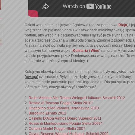
Dzięki wspaniałej inicjatywie Agnieszki (nasza portalowa
Rioja
) i 
wnętrzach ich pięknego domu w Katowicach mieliśmy okazję spotka
portalu, aby wspólnie degustować wina i łączyć je ze słynną już na
została zaprezentowana w kilku odsłonach. Zgodnie z zapowiedzi
Mistrza na stole pojawiła się również tarta z owocami morza, które
w naszym kulinarnym wątku „
Kulinaria i Wino
” na forum. Miłym zas
cieście przygotowane przez Dontomassona w wersji na ostro. To wsz
kulinarnie wieczór był wprost idealny :)
Kolejnym obowiązkowym elementem spotkania były oczywiście wina,
[uwaga]
czternaście. Były lepsze, były gorsze, ale o tym mieliśmy 
zatem nie będę ponownie poruszał tego tematu. Dla porządku przeds
które mieliśmy okazję otworzyć i spróbować.
1.
Roter Veltliner Alte Reben Weingut Hofbauer Schmidt 2012
2.
Rosato di Toscana Poggio Stella 2010*
o
3.
Grignolino d'Asti Paradis Terredavino 2010
4.
Bardolino Zenato 2012
5.
Castello D'Alba Vinhos Douro Superior 2011
6.
Rosso di Montepulciano Poggio Stella 2009*
7.
Cortona Merlot Poggio Stella 2007
8.
Cuvee Reserve Weingut Hofbauer Schmidt 2009