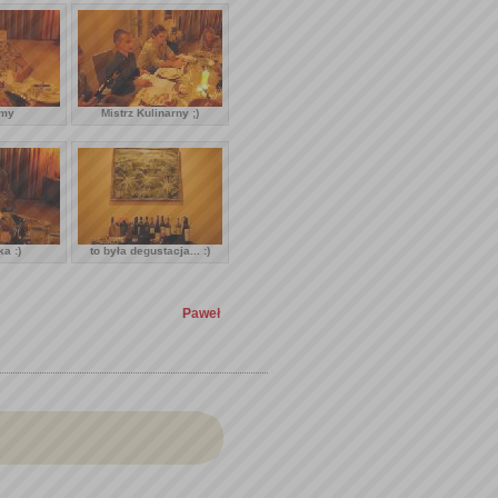
amy
Mistrz Kulinarny ;)
a :)
to była degustacja... :)
Paweł