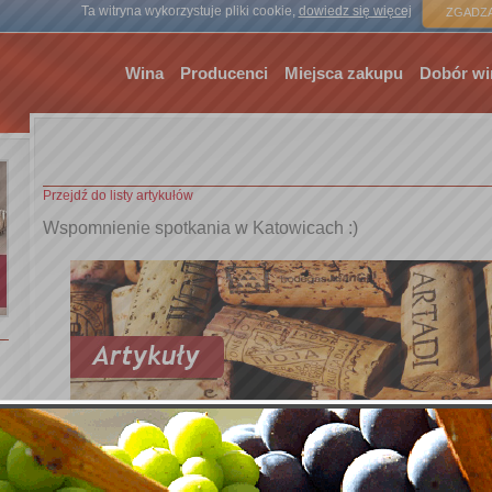
Strona gł
Ta witryna wykorzystuje pliki cookie,
dowiedz się więcej
ZGADZA
Wina
Producenci
Miejsca zakupu
Dobór wi
Przejdź do listy artykułów
Wspomnienie spotkania w Katowicach :)
Hmm… Już od kilku dni zastanawiam się jak napisać relację z nasz
Katowicach. Jak oddać niezapomnianą atmosferę, w jaki sposób opi
tego bardzo serdecznego przyjęcia? Chyba nie potrafię. W takich s