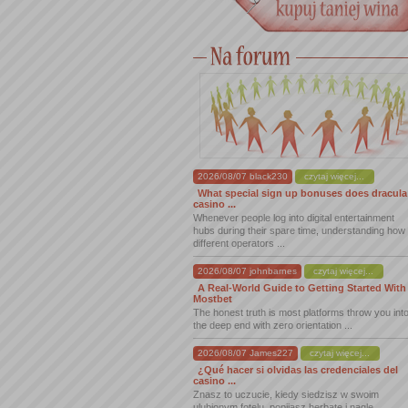
2026/08/07 black230
czytaj więcej...
What special sign up bonuses does dracula
casino ...
Whenever people log into digital entertainment
hubs during their spare time, understanding how
different operators ...
2026/08/07 johnbarnes
czytaj więcej...
A Real-World Guide to Getting Started With
Mostbet
The honest truth is most platforms throw you int
the deep end with zero orientation ...
2026/08/07 James227
czytaj więcej...
¿Qué hacer si olvidas las credenciales del
casino ...
Znasz to uczucie, kiedy siedzisz w swoim
ulubionym fotelu, popijasz herbatę i nagle