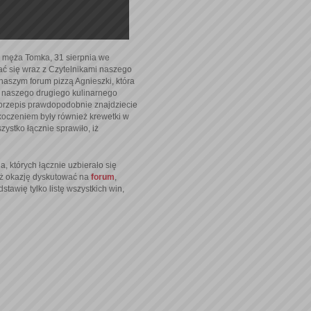
jej męża Tomka, 31 sierpnia we
ć się wraz z Czytelnikami naszego
 naszym forum pizzą Agnieszki, która
ą naszego drugiego kulinarnego
j przepis prawdopodobnie znajdziecie
koczeniem były również krewetki w
ystko łącznie sprawiło, iż
 których łącznie uzbierało się
już okazję dyskutować na
forum
,
tawię tylko listę wszystkich win,