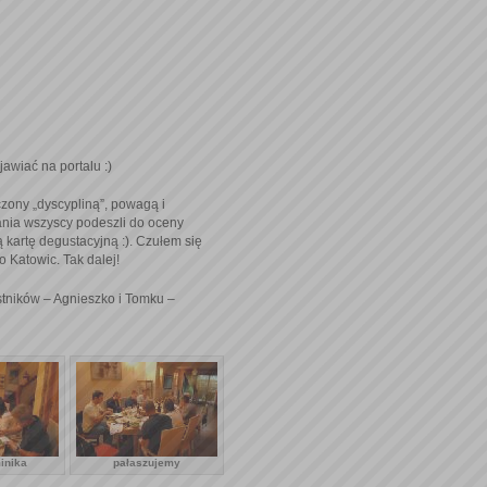
awiać na portalu :)
zony „dyscypliną”, powagą i
ania wszyscy podeszli do oceny
 kartę degustacyjną :). Czułem się
 Katowic. Tak dalej!
estników – Agnieszko i Tomku –
inika
pałaszujemy