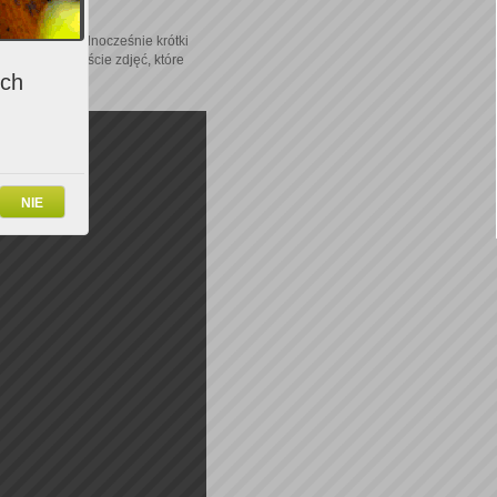
mieszczając jednocześnie krótki
 także kilkanaście zdjęć, które
ich
NIE