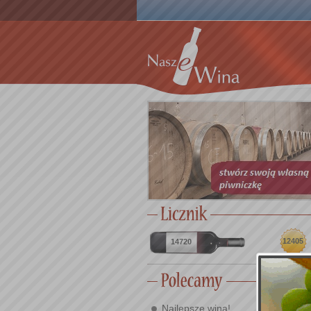
12405
14720
Najlepsze wina!