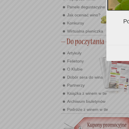
Panele degustacyjne
Jak oceniać wino?
Po
Konkursy
Wirtualna piwniczka
Artykuły
Felietony
O Klubie
Dobór sera do wina
Partnerzy
Książka z winem w tle
Archiwum biuletynów
Podróże z winem w tle