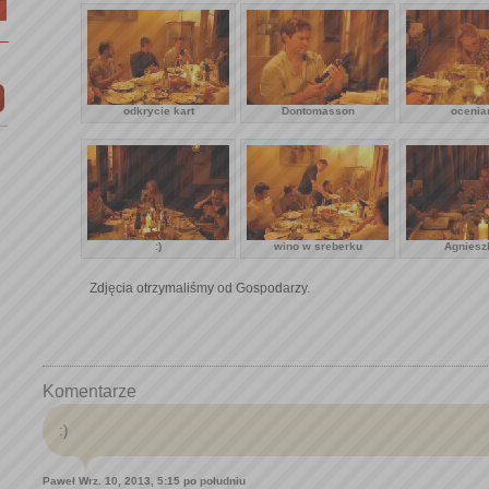
odkrycie kart
Dontomasson
oceni
:)
wino w sreberku
Agnieszk
Zdjęcia otrzymaliśmy od Gospodarzy.
Komentarze
:)
Paweł
Wrz. 10, 2013, 5:15 po południu