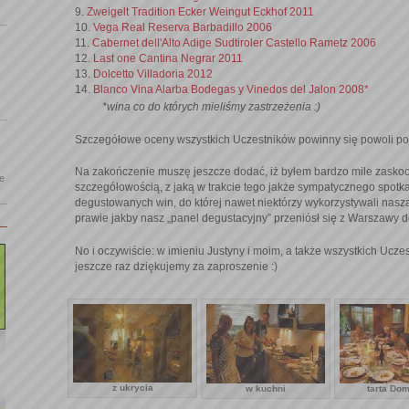
9.
Zweigelt Tradition Ecker Weingut Eckhof 2011
10.
Vega Real Reserva Barbadillo 2006
11.
Cabernet dell'Alto Adige Sudtiroler Castello Rametz 2006
12.
Last one Cantina Negrar 2011
13.
Dolcetto Villadoria 2012
14.
Blanco Vina Alarba Bodegas y Vinedos del Jalon 2008*
*wina co do których mieliśmy zastrzeżenia :)
Szczegółowe oceny wszystkich Uczestników powinny się powoli poj
Na zakończenie muszę jeszcze dodać, iż byłem bardzo mile zaskoc
le
szczegółowością, z jaką w trakcie tego jakże sympatycznego spotk
degustowanych win, do której nawet niektórzy wykorzystywali naszą
prawie jakby nasz „panel degustacyjny” przeniósł się z Warszawy do
No i oczywiście: w imieniu Justyny i moim, a także wszystkich Ucz
jeszcze raz dziękujemy za zaproszenie :)
z ukrycia
w kuchni
tarta Dom