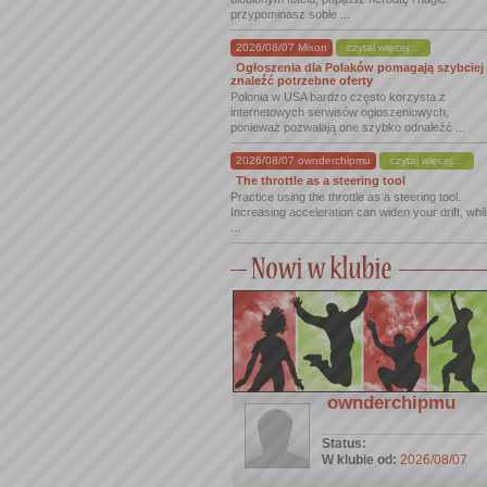
przypominasz sobie ...
2026/08/07 Mixon
czytaj więcej...
Ogłoszenia dla Polaków pomagają szybciej
znaleźć potrzebne oferty
Polonia w USA bardzo często korzysta z
internetowych serwisów ogłoszeniowych,
ponieważ pozwalają one szybko odnaleźć ...
2026/08/07 ownderchipmu
czytaj więcej...
The throttle as a steering tool
Practice using the throttle as a steering tool.
Increasing acceleration can widen your drift, whi
...
ownderchipmu
Status:
W klubie od:
2026/08/07