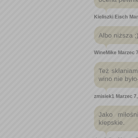
Kieliszki Eisch
Mar
Albo niższa ;
WineMike
Marzec 7
Też skłaniam
wino nie był
zmisiek1
Marzec 7,
Jako miłośn
kiepskie.