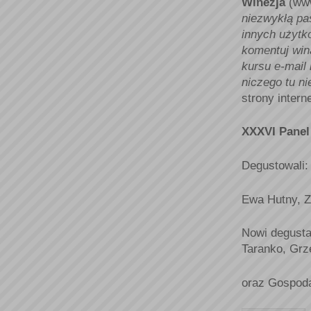
Winezja
(www
niezwykłą pa
innych użytk
komentuj wina
kursu e-mail 
niczego tu n
strony intern
XXXVI Panel
Degustowali:
Ewa Hutny, Zo
Nowi degusta
Taranko, Grz
oraz Gospoda