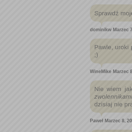
Sprawdź moje
dominikw
Marzec 7
Pawle, uroki 
;)
WineMike
Marzec 8
Nie wiem ja
zwolennikami
dzisiaj nie p
Paweł
Marzec 8, 20