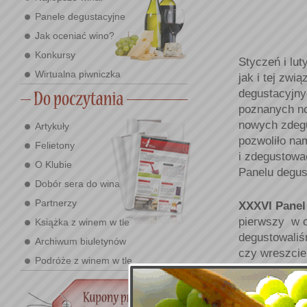
Panele degustacyjne
Jak oceniać wino?
Konkursy
Styczeń i lu
Wirtualna piwniczka
jak i tej zwi
degustacyjny
poznanych no
nowych zdegu
Artykuły
pozwoliło na
Felietony
i zdegustowa
O Klubie
Panelu degus
Dobór sera do wina
Partnerzy
XXXVI Panel
pierwszy w c
Książka z winem w tle
degustowaliś
Archiwum biuletynów
czy wreszcie
Podróże z winem w tle
9 różnych do
Warszawie i 
które było d