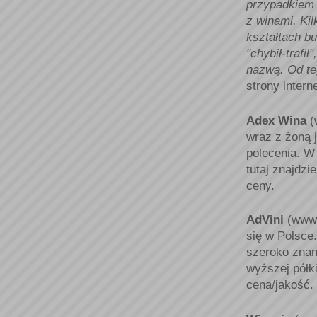
przypadkiem 
z winami. Kil
kształtach bu
"chybił-trafił
nazwą. Od te
strony intern
Adex Wina
(
wraz z żoną 
polecenia. W 
tutaj znajdzi
ceny.
AdVini
(www.
się w Polsce.
szeroko znane
wyższej półki
cena/jakość.