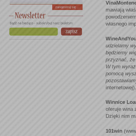
VinaMonten
zarejestruj się ...
mawiają właś
powodzeniem 
własnego imp
WineAndYo
udzielamy wy
będziemy wię
przyznać, że
W tym wyraże
pomocą wyszu
pozostawiam
internetowej)
Winnice Lo
oferuje wina 
Dzięki nim m
101win
(www