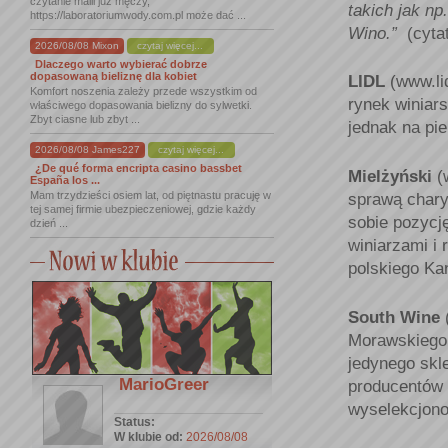
czytanie maili już męczy,
takich jak n
https://laboratoriumwody.com.pl może dać ...
Wino.”
(cyta
2026/08/08 Mixon
czytaj więcej...
Dlaczego warto wybierać dobrze
dopasowaną bieliznę dla kobiet
LIDL
(www.li
Komfort noszenia zależy przede wszystkim od
rynek winiar
właściwego dopasowania bielizny do sylwetki.
Zbyt ciasne lub zbyt ...
jednak na pi
2026/08/08 James227
czytaj więcej...
¿De qué forma encripta casino bassbet
Mielżyński
(w
España los ...
Mam trzydzieści osiem lat, od piętnastu pracuję w
sprawą chary
tej samej firmie ubezpieczeniowej, gdzie każdy
sobie pozycję
dzień ...
winiarzami i 
polskiego Ka
South Wine
Morawskiego, 
jedynego skl
MarioGreer
producentów 
wyselekcjon
Status:
W klubie od:
2026/08/08