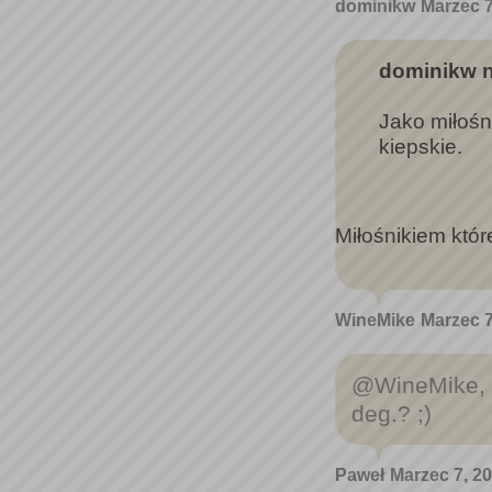
dominikw
Marzec 7
dominikw n
Jako miłośn
kiepskie.
Miłośnikiem któ
WineMike
Marzec 7
@WineMike, 
deg.? ;)
Paweł
Marzec 7, 20