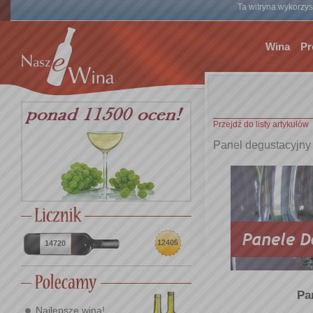
Ta witryna wykorzyst
Wina
Pr
Przejdź do listy artykułów
Panel degustacyjny
12405
14720
Pa
Najlepsze wina!