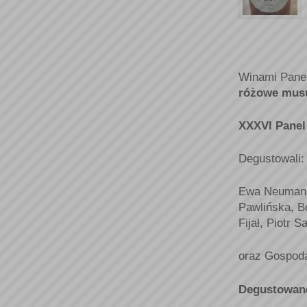
Winami Pane
różowe musu
XXXVI Panel
Degustowali:
Ewa Neumann,
Pawlińska, B
Fijał, Piotr S
oraz Gospoda
Degustowan