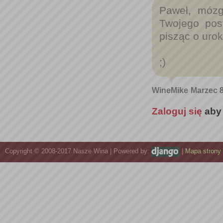
Paweł, mózg
Twojego pos
pisząc o uro
;)
WineMike
Marzec 8
Zaloguj się
aby
Copyright © 2008-2017 Nasze Wina | Powered by:
|
Mapa strony