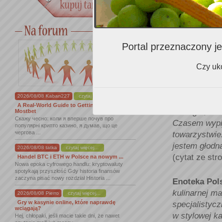
inne wina róż
pierwszy Pan
Warszawie i 
w 3 miastach
Portal przeznaczony je
degustować t
Czy uko
Wina dostarc
2026/08/08 Kaban227
czytaj więcej...
Dom Szamp
A Real-World Guide to Getting Started With
Bollinger, kt
Mostbet
Скажу чесно: коли я вперше почув про
Czasem wypij
популярні крипто казино, я думав, що це
чергова ...
towarzystwie
jestem głodn
2026/08/08 tatka
czytaj więcej...
(cytat ze str
Handel BTC i ETH w Polsce na nowym ...
Nowa epoka cyfrowego handlu: kryptowaluty
spotykają przyszłość Gdy historia finansów
zaczyna pisać nowy rozdział Historia ...
Enoteka Pol
kulinarnej ma
2026/08/08 Pierro
czytaj więcej...
Gry w kasynie online, które naprawdę
specjalistyc
wciągają?
w stylowej k
Hej, chłopaki, jeśli macie takie dni, że nawet