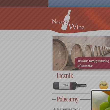
12405
14720
Najlepsze wina!