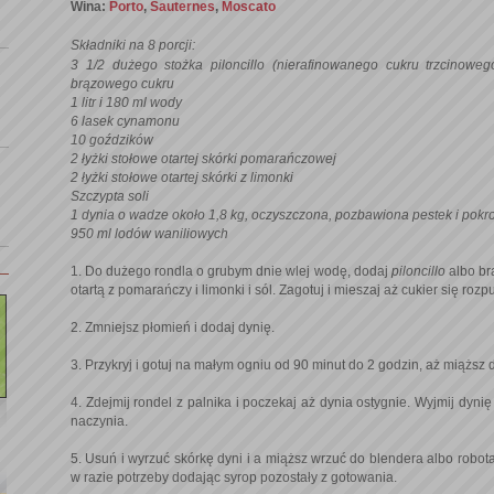
Wina:
Porto
,
Sauternes
,
Moscato
Składniki na 8 porcji:
3 1/2 dużego stożka piloncillo (nierafinowanego cukru trzcinow
brązowego cukru
1 litr i 180 ml wody
6 lasek cynamonu
10 goździków
2 łyżki stołowe otartej skórki pomarańczowej
2 łyżki stołowe otartej skórki z limonki
Szczypta soli
1 dynia o wadze około 1,8 kg, oczyszczona, pozbawiona pestek i pokr
950 ml lodów waniliowych
1. Do dużego rondla o grubym dnie wlej wodę, dodaj
piloncillo
albo br
otartą z pomarańczy i limonki i sól. Zagotuj i mieszaj aż cukier się rozp
2. Zmniejsz płomień i dodaj dynię.
3. Przykryj i gotuj na małym ogniu od 90 minut do 2 godzin, aż miąższ dy
4. Zdejmij rondel z palnika i poczekaj aż dynia ostygnie. Wyjmij dyn
naczynia.
5. Usuń i wyrzuć skórkę dyni i a miąższ wrzuć do blendera albo robo
w razie potrzeby dodając syrop pozostały z gotowania.