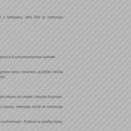
ego z Meksyku), albo 500 gr ciemnego
ojona w 5-ciocentymetrowe kawałki
ązowy cukier, cynamon, goździki, skórkę
uści.
ni stanie się miękki i złocisto-brązowy.
ię z syropu, wlewając syrop do osobnego
ta kuchennego. Zmiksuj na gładką masę,