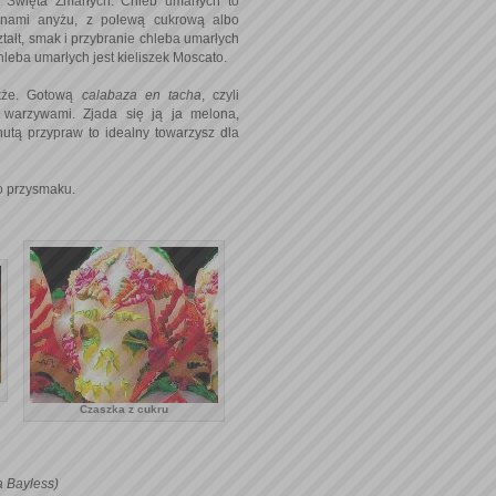
a Święta Zmarłych. Chleb umarłych to
rnami anyżu, z polewą cukrową albo
tałt, smak i przybranie chleba umarłych
leba umarłych jest kieliszek Moscato.
akże. Gotową
calabaza en tacha
, czyli
warzywami. Zjada się ją ja melona,
utą przypraw to idealny towarzysz dla
 przysmaku.
Czaszka z cukru
a Bayless)