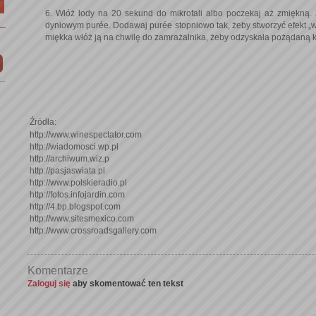
6. Włóż lody na 20 sekund do mikrofali albo poczekaj aż zmiękną.
dyniowym purée. Dodawaj purée stopniowo tak, żeby stworzyć efekt „w
miękka włóż ją na chwilę do zamrażalnika, żeby odzyskała pożądaną 
Źródła:
http://www.winespectator.com
http://wiadomosci.wp.pl
http://archiwum.wiz.p
http://pasjaswiata.pl
http://www.polskieradio.pl
http://fotos.infojardin.com
http://4.bp.blogspot.com
http://www.sitesmexico.com
http://www.crossroadsgallery.com
Komentarze
Zaloguj się
aby skomentować ten tekst