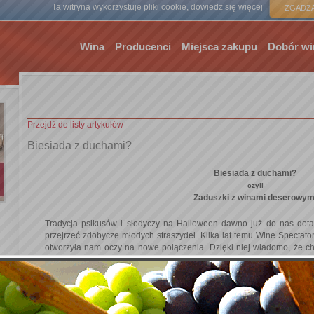
Strona gł
Ta witryna wykorzystuje pliki cookie,
dowiedz się więcej
ZGADZA
Wina
Producenci
Miejsca zakupu
Dobór wi
Przejdź do listy artykułów
Biesiada z duchami?
Biesiada z duchami?
czyli
Zaduszki z winami deserowym
Tradycja psikusów i słodyczy na Halloween dawno już do nas dot
przejrzeć zdobycze młodych straszydeł. Kilka lat temu Wine Spectato
otworzyła nam oczy na nowe połączenia. Dzięki niej wiadomo, że ch
batona Mars, a dziesięcioletnia Madera NV do Snickersa.
W końcu jednak wyrobione podniebienie zatęskni za czymś bard
okoliczność przygotowaliśmy przepis na deser zainspirowany meksyka