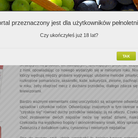
W Meksyku przed Świętem Zmarłych wystawy i wnętrza sklepów zapełn
piętrzy się
pan de muerto
- "chleb umarłych", a w cukierniach pojaw
straganach roi się od osobliwych zabawek: a to trumienka, z które
nieboszczyk, rozmaitej wielkości kościotrupy i zwłoki z masy papiero
rtal przeznaczony jest dla użytkowników pełnoletn
"aktem zgonu", głoszącym, że nieboszczyk zmarł
de vicio
- z rozp
papierowe i gumowe maski trupów w stanie rozkładu. Najpopularn
barwne cukrowe trupie czaszki.
Czy ukończyłeś już 18 lat?
Z okazji Święta Zmarłych na wystawach, w domach, biurach domu
których stawia się kwiaty, amulety, ulubione przysmaki i napoje zmar
przodkowie na jakiś czas znowu stają się częścią rodzinnej codzienn
TAK
i hucznych zabaw, w których udział biorą zarówno żywi jak i uma
siedzących na grobach, biesiadujących, śpiewających piosenki. Wsp
z nimi, opowiadając co nowego wydarzyło się w minionym roku. No
którzy wędrują między grobami wygrywając ulubione melodie zmarłych.
rozkrojone pomarańcze, aksamitki, kalle, kukurydza, zielone, pachnące 
w roku, żeby obejrzeć mecz z duchami przodków, dlatego zdarza si
telewizorami.
Bardzo ważnymi elementami całej uroczystości są wzajemne odwiedzi
sąsiadów i członków rodzin. Odwiedzając znajomych w tym okresie w
"częstuje się" również duchy przodków składając ją na ołtarzu. Czek
choć zestawienie dwóch napojów może się wydać dziwne, nale
czekolada ma wyjątkowo bogaty i skoncentrowany smak, który spraw
Zwłaszcza z dodatkiem cukru, cynamonu i mielonych migdałów.