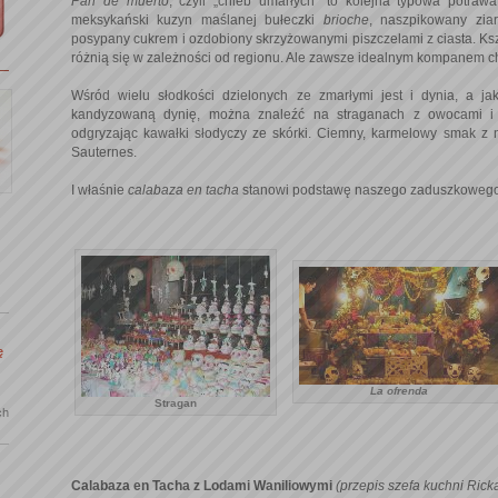
Pan de muerto
, czyli „chleb umarłych” to kolejna typowa potraw
meksykański kuzyn maślanej bułeczki
brioche
, naszpikowany zia
posypany cukrem i ozdobiony skrzyżowanymi piszczelami z ciasta. Ksz
różnią się w zależności od regionu. Ale zawsze idealnym kompanem ch
Wśród wielu słodkości dzielonych ze zmarłymi jest i dynia, a j
kandyzowaną dynię, można znaleźć na straganach z owocami i 
odgryzając kawałki słodyczy ze skórki. Ciemny, karmelowy smak z n
Sauternes.
I właśnie
calabaza en tacha
stanowi podstawę naszego zaduszkowego
ę
La ofrenda
Stragan
ch
Calabaza en Tacha z Lodami Waniliowymi
(przepis szefa kuchni Rick