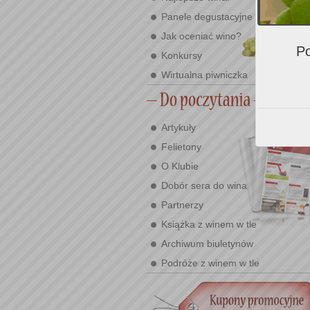
Panele degustacyjne
Jak oceniać wino?
Po
Konkursy
Wirtualna piwniczka
Artykuły
Felietony
O Klubie
Dobór sera do wina
Partnerzy
Książka z winem w tle
Archiwum biuletynów
Podróże z winem w tle