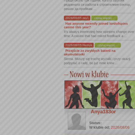
Преди около три години, когато загубих
редовната си работа в строителния сектор,
реших да пробвам ...
2026/08/05 rixy1
czytaj więcej...
Has anyone recently joined lordofspins
casino this year?
It's always interesting how opinions change over
time. A casino that had mixed feedback a ...
2026/08/05 Hernyk
czytaj więcej...
Przejście ze zwykłych baterii na
akumulatorki
Siema. Muszę się trochę wyżalić i przy okazji
podpytać o radę, bo już mnie krew ...
Anya183or
Status:
W klubie od:
2026/08/06