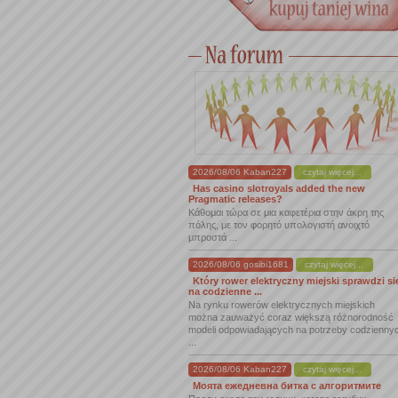
2026/08/06 Kaban227
czytaj więcej...
Has casino slotroyals added the new
Pragmatic releases?
Κάθομαι τώρα σε μια καφετέρια στην άκρη της
πόλης, με τον φορητό υπολογιστή ανοιχτό
μπροστά ...
2026/08/06 gosibi1681
czytaj więcej...
Który rower elektryczny miejski sprawdzi si
na codzienne ...
Na rynku rowerów elektrycznych miejskich
można zauważyć coraz większą różnorodność
modeli odpowiadających na potrzeby codzienny
...
2026/08/06 Kaban227
czytaj więcej...
Моята ежедневна битка с алгоритмите