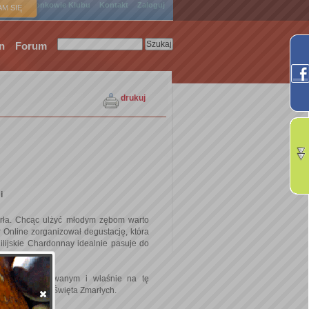
ówna
Członkowie Klubu
Kontakt
Zaloguj
M SIĘ
n
Forum
drukuj
i
arła. Chcąc ulżyć młodym zębom warto
r Online zorganizował degustację, która
ilijskie Chardonnay idealnie pasuje do
ziej wyrafinowanym i właśnie na tę
ńską tradycją Święta Zmarłych.