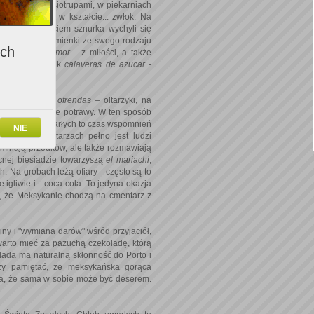
iają się kościotrupami, w piekarniach
iają się torty w kształcie... zwłok. Na
j za pociągnięciem sznurka wychyli się
wej, otwarte trumienki ze swego rodzaju
ich
usty albo
de amor
- z miłości, a także
iejsze są jednak
calaveras de azucar
-
 pojawiają się
ofrendas
– ołtarzyki, na
łego i tradycyjne potrawy. W ten sposób
ości. Święto Zmarłych to czas wspomnień
NIE
rli. Na cmentarzach pełno jest ludzi
ominają przodków, ale także rozmawiają
cnej biesiadzie towarzyszą
el mariachi
,
 Na grobach leżą ofiary - często są to
igliwie i... coca-cola. To jedyna okazja
ę, że Meksykanie chodzą na cmentarz z
ny i "wymiana darów" wśród przyjaciół,
arto mieć za pazuchą czekoladę, którą
olada ma naturalną skłonność do Porto i
ży pamiętać, że meksykańska gorąca
ia, że sama w sobie może być deserem.