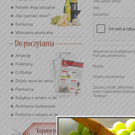
Twój adres email
Panele degustacyjne
Imię
Nazwisko
Jak oceniać wino?
Konkursy
Wirtualna piwniczka
Wypełnienie dodatkowo p
Artykuły
Państwa preferencji:
Felietony
Miasto
O Klubie
Telefon komórkowy
Dobór sera do wina
Zaznacz profil „Miłośnika
Partnerzy
wina” najbardziej zbliżon
Twojego
Książka z winem w tle
Archiwum biuletynów
Podróże z winem w tle