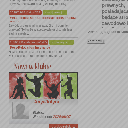
się w wyszukiwarce na tę wersję mobilną i ...
prawnych,
posiadając
2026/08/07 Kaban227
czytaj więcej...
będące str
What special sign up bonuses does dracula
casino ...
zawodowo lu
Zawód: profesjonalny gracz. Brzmi dumnie,
handlowej l
prawda? Tylko że w rzeczywistości to nie jest
Akceptuję regulamin Klu
żadna magia ...
VIP/UŻYT
lat wprowa
2026/08/07 alexsnowy1985
czytaj więcej...
rekomenda
Post-Relocation Insurance
Having received a residence permit in one of the
korzystani
EU countries, I reconsidered my usual ...
Administrat
GOŚĆ KL
przedsięb
usługową
Administra
warunkach 
REGULAMI
AnyaJulyor
świadczenia
USŁUGI
- u
Status:
opisane na
W klubie od:
2026/08/07
„
Opis
Usł
Użytkowni
zarejestruj się ...