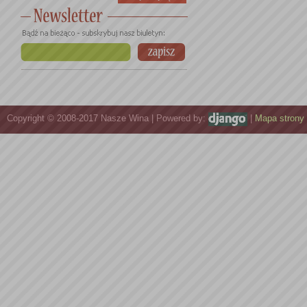
Umowie.
FORMULA
www.nasze-
następuje 
Opisem Usł
pośrednic
zatwierdze
Umowy.
Copyright © 2008-2017 Nasze Wina | Powered by:
|
Mapa strony
UMOWA
– 
zawarta na
integralną 
PORTAL
– 
pod adres
OCENA
– w
opcji „
Dod
wina.
REKOME
elektroni
wprowadzon
2.Uznaje się