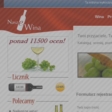
Ta witryna wykorzyst
Wina
Pr
Twoi przyjaciele, T
Kataloguj, oceniaj, pozn
12405
14720
Formularz rejestr
Twój login (nick)
Najlepsze wina!