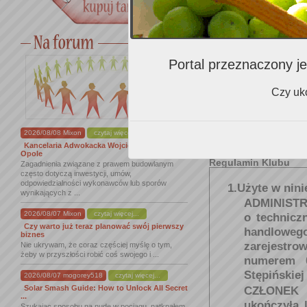
Gdzie najczęściej kupuje
wino?
Portal przeznaczony je
Czy uko
Czy wyrażasz zgodę na
otrzymywanie:
2026/08/08 Mixon
czytaj więcej...
Kancelaria Adwokacka Wojciech Malinowski
Opole
Regulamin Klubu
Zagadnienia związane z prawem budowlanym
często dotyczą inwestycji, umów,
odpowiedzialności wykonawców lub sporów
1.Użyte w nini
wynikających z ...
ADMINIST
2026/08/07 Mixon
czytaj więcej...
o technicz
Czy warto już teraz planować swój pierwszy
handlowego
biznes
zarejest
Nie ukrywam, że coraz częściej myślę o tym,
żeby w przyszłości robić coś swojego i ...
numerem 0
Stępińskiej
2026/08/07 mogorey518
czytaj więcej...
Solar Smash Guide: How to Unlock All Secret
CZŁONEK 
...
ukończyła 
Szukając sposobu na nudę w pociągu, natknąłem