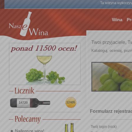
Ta witryna wykorzyst
Wina
Pr
Twoi przyjaciele, T
Kataloguj, oceniaj, pozn
12405
14720
Formularz rejestr
Twój login (nick)
Najlepsze wina!