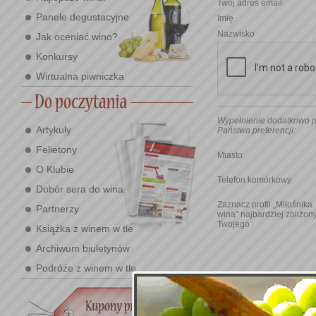
Twój adres email
Panele degustacyjne
Imię
Nazwisko
Jak oceniać wino?
Konkursy
Wirtualna piwniczka
Wypełnienie dodatkowo p
Artykuły
Państwa preferencji:
Felietony
Miasto
O Klubie
Telefon komórkowy
Dobór sera do wina
Zaznacz profil „Miłośnika
Partnerzy
wina” najbardziej zbliżon
Twojego
Książka z winem w tle
Archiwum biuletynów
Podróże z winem w tle