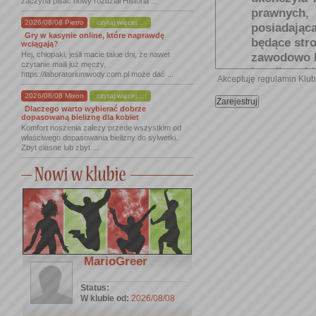
zaczyna pisać nowy rozdział Historia ...
prawnych,
2026/08/08 Pierro
czytaj więcej...
posiadając
Gry w kasynie online, które naprawdę
będące str
wciągają?
Hej, chłopaki, jeśli macie takie dni, że nawet
zawodowo lu
czytanie maili już męczy,
handlowej l
https://laboratoriumwody.com.pl może dać ...
Akceptuję regulamin Klu
VIP/UŻYT
2026/08/08 Mixon
czytaj więcej...
lat wprowa
Dlaczego warto wybierać dobrze
rekomenda
dopasowaną bieliznę dla kobiet
Komfort noszenia zależy przede wszystkim od
korzystani
właściwego dopasowania bielizny do sylwetki.
Administrat
Zbyt ciasne lub zbyt ...
GOŚĆ KL
przedsięb
usługową
Administra
warunkach 
REGULAMI
świadczenia
MarioGreer
USŁUGI
- u
opisane na
Status:
„
Opis
Usł
W klubie od:
2026/08/08
Użytkowni