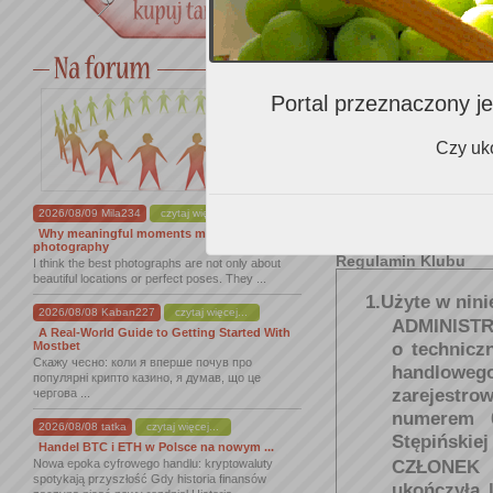
Gdzie najczęściej kupuje
wino?
Portal przeznaczony je
Czy uko
Czy wyrażasz zgodę na
otrzymywanie:
2026/08/09 Mila234
czytaj więcej...
Why meaningful moments matter in
photography
Regulamin Klubu
I think the best photographs are not only about
beautiful locations or perfect poses. They ...
1.Użyte w nini
2026/08/08 Kaban227
czytaj więcej...
ADMINIST
A Real-World Guide to Getting Started With
Mostbet
o technicz
Скажу чесно: коли я вперше почув про
handlowego
популярні крипто казино, я думав, що це
zarejest
чергова ...
numerem 0
2026/08/08 tatka
czytaj więcej...
Stępińskiej
Handel BTC i ETH w Polsce na nowym ...
CZŁONEK 
Nowa epoka cyfrowego handlu: kryptowaluty
spotykają przyszłość Gdy historia finansów
ukończyła 