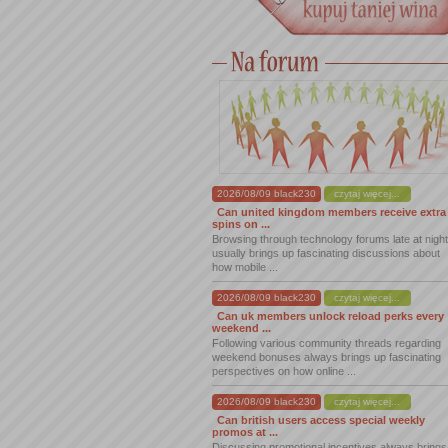
2026/08/09 black230
czytaj więcej...
Can united kingdom members receive extra
spins on ...
Browsing through technology forums late at night
usually brings up fascinating discussions about
how mobile ...
2026/08/09 black230
czytaj więcej...
Can uk members unlock reload perks every
weekend ...
Following various community threads regarding
weekend bonuses always brings up fascinating
perspectives on how online ...
2026/08/09 black230
czytaj więcej...
Can british users access special weekly
promos at ...
Discussing promotional incentives always brings