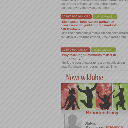
out diverse opinions across public forums
because everyone evaluates bonus ...
2026/08/09 black230
czytaj więcej...
Sijoittuuko Teho Kasino parhaiden
pikakasinoiden joukkoon Kasinoluolan
kattavassa ...
Olen itse seurannut jo melko pitkään näitä erilais
sivustoja ja vertailuja netissä, koska alalla tuntuu
...
2026/08/09 Mila234
czytaj więcej...
Why meaningful moments matter in
photography
I think the best photographs are not only about
beautiful locations or perfect poses. They ...
Brandondrosy
Status:
W klubie od:
2026/08/10