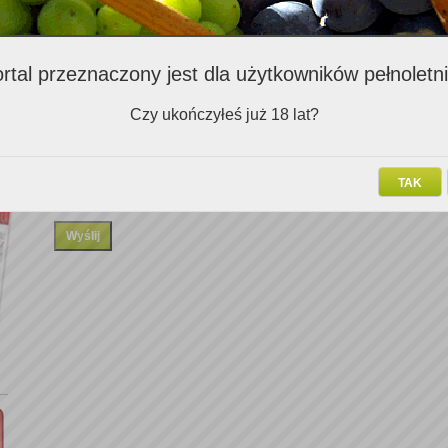
rtal przeznaczony jest dla użytkowników pełnoletn
Czy ukończyłeś już 18 lat?
Przepisz tekst:
Proszę dodać siedem do zera i wpisać wynik
TAK
Przepisz tekst z obrazka (wielkość liter nie ma znaczenia). Jeśli nie m