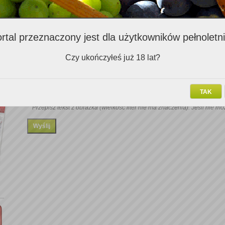
rtal przeznaczony jest dla użytkowników pełnoletn
Czy ukończyłeś już 18 lat?
Przepisz tekst:
Proszę dodać pięć do ośmiu i wpisać wynik
TAK
Przepisz tekst z obrazka (wielkość liter nie ma znaczenia). Jeśli nie m