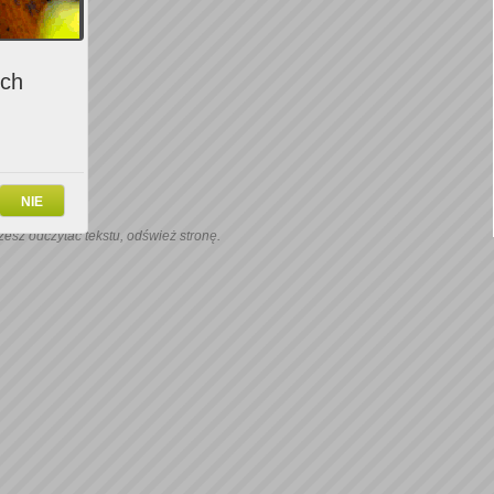
ich
NIE
ożesz odczytać tekstu, odśwież stronę.