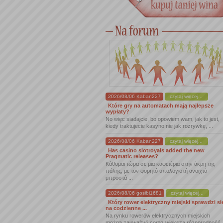
2026/08/06 Kaban227
czytaj więcej...
Które gry na automatach mają najlepsze
wypłaty?
No więc siadajcie, bo opowiem wam, jak to jest,
kiedy traktujecie kasyno nie jak rozrywkę, ...
2026/08/06 Kaban227
czytaj więcej...
Has casino slotroyals added the new
Pragmatic releases?
Κάθομαι τώρα σε μια καφετέρια στην άκρη της
πόλης, με τον φορητό υπολογιστή ανοιχτό
μπροστά ...
2026/08/06 gosibi1681
czytaj więcej...
Który rower elektryczny miejski sprawdzi si
na codzienne ...
Na rynku rowerów elektrycznych miejskich
można zauważyć coraz większą różnorodność