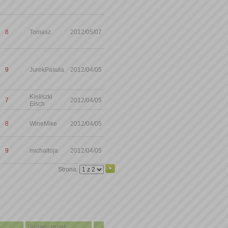
8
Tomasz
2012/05/07
9
JurekPasula
2012/04/05
Kieliszki
7
2012/04/05
Eisch
8
WineMike
2012/04/05
9
michaltoja
2012/04/05
Strona:
Dodany przez