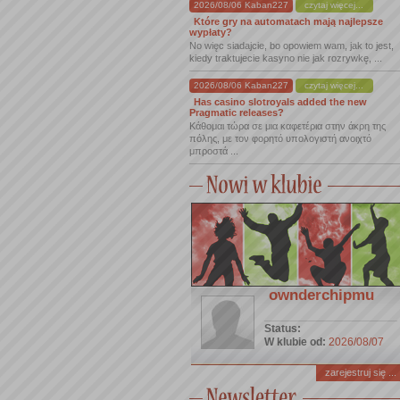
2026/08/06 Kaban227
czytaj więcej...
Które gry na automatach mają najlepsze
wypłaty?
No więc siadajcie, bo opowiem wam, jak to jest,
kiedy traktujecie kasyno nie jak rozrywkę, ...
2026/08/06 Kaban227
czytaj więcej...
Has casino slotroyals added the new
Pragmatic releases?
Κάθομαι τώρα σε μια καφετέρια στην άκρη της
πόλης, με τον φορητό υπολογιστή ανοιχτό
μπροστά ...
ownderchipmu
Status:
W klubie od:
2026/08/07
zarejestruj się ...