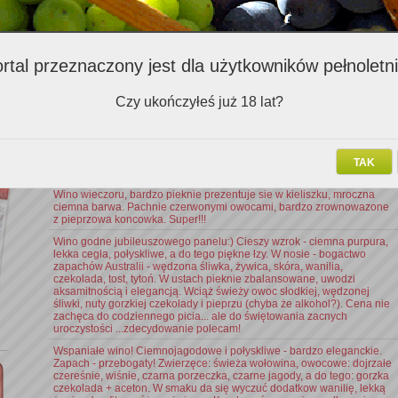
Oceny opisowe
Komentarz
rtal przeznaczony jest dla użytkowników pełnoletn
Ciemno purpurowa, bardzo ładna barwa (przeze mnie oceniona
Czy ukończyłeś już 18 lat?
maksymalnie). W nosie dominuje beczka, skóra i śliwka. W smaku
rewelacyjnie zrównoważone. Jest słodycz, kwasowość i goryczka.
Aromaty czarnej porzeczki i gorzkiej czekolady. Długie i subtelne wino.
Cóż ja mogę jeszcze napisać o tym winie. Nadal mi bardzo smakuje.
Nic nie straciło na wartości. Jest eleganckie, ma piękny kolor i jak
TAK
smakuje.
Wino wieczoru, bardzo pieknie prezentuje sie w kieliszku, mroczna
ciemna barwa. Pachnie czerwonymi owocami, bardzo zrownowazone
z pieprzowa koncowka. Super!!!
Wino godne jubileuszowego panelu:) Cieszy wzrok - ciemna purpura,
lekka cegła, połyskliwe, a do tego piękne łzy. W nosie - bogactwo
zapachów Australii - wędzona śliwka, żywica, skóra, wanilia,
czekolada, tost, tytoń. W ustach pieknie zbalansowane, uwodzi
aksamitnością i elegancją. Wciąż świeży owoc słodkiej, wędzonej
śliwki, nuty gorzkiej czekolady i pieprzu (chyba że alkohol?). Cena nie
zachęca do codziennego picia... ale do świętowania zacnych
uroczystości ...zdecydowanie polecam!
Wspaniałe wino! Ciemnojagodowe i połyskliwe - bardzo eleganckie.
Zapach - przebogaty! Zwierzęce: świeża wołowina, owocowe: dojrzałe
czereśnie, wiśnie, czarna porzeczka, czarne jagody, a do tego: gorzka
czekolada + aceton. W smaku da się wyczuć dodatkow wanilię, lekką