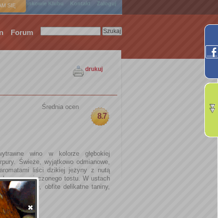
ówna
Członkowie Klubu
Kontakt
Zaloguj
M SIĘ
n
Forum
drukuj
Średnia ocen
8.7
ytrawne wino w kolorze głębokiej
purpury. Świeże, wyjątkowo odmianowe,
aromatami liści dzikiej jeżyny z nutą
achem przypieczonego tostu. W ustach
 i eleganckie, obfite delikatne taniny,
j morwy.