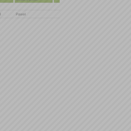
4
Paweł