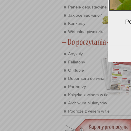
Panele degustacyjne
Jak oceniać wino?
Po
Konkursy
Wirtualna piwniczka
Artykuły
Felietony
O Klubie
Dobór sera do wina
Partnerzy
Książka z winem w tle
Archiwum biuletynów
Podróże z winem w tle