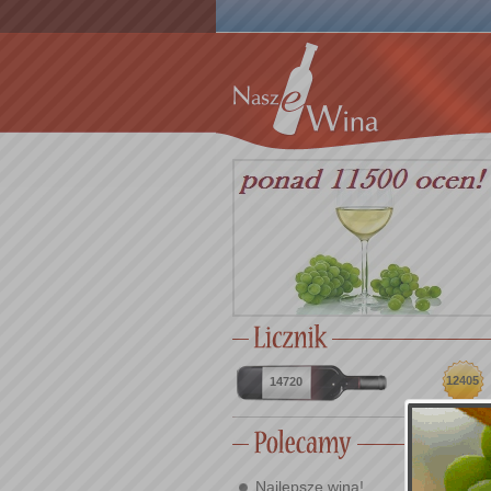
12405
14720
Najlepsze wina!