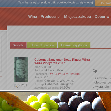
Strona gł
Ta witryna wykorzystuje pliki cookie,
dowiedz się więcej
ZGADZA
Wina
Producenci
Miejsca zakupu
Dobór wi
Widok
Dobór do potraw
Ocena pogłębiona
Cabernet Sauvignon Dead Ringer Wirra
Wirra Vineyards 2007
Australia
Kraj:
McLaren Vale
Region:
Opis
Wirra Wirra Vineyards
Producent:
2007
Rok:
Czerwone w
Czerwone; Wytrawne;
Rodzaj:
fioletowej 
Cabernet Sauvignon
Szczep:
(2 zdj.)
otwiera się 
14.50%
Zawartość alkoholu:
cedru i zap
0,75 l
Wielkość butelki:
naszewina
Wprowadzone przez:
wyrafinowane
Dodaj zdjęcie
smak świeże