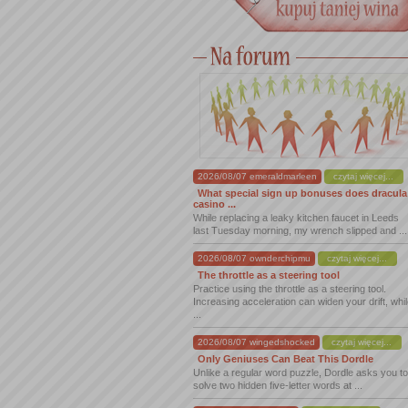
2026/08/07 emeraldmarleen
czytaj więcej...
What special sign up bonuses does dracula
casino ...
While replacing a leaky kitchen faucet in Leeds
last Tuesday morning, my wrench slipped and ...
2026/08/07 ownderchipmu
czytaj więcej...
The throttle as a steering tool
Practice using the throttle as a steering tool.
Increasing acceleration can widen your drift, whi
...
2026/08/07 wingedshocked
czytaj więcej...
Only Geniuses Can Beat This Dordle
Unlike a regular word puzzle, Dordle asks you to
solve two hidden five-letter words at ...