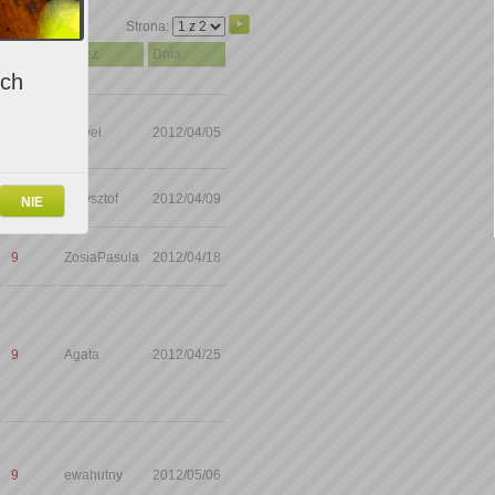
Strona:
Ocena
Przez
Dnia
ich
9
Paweł
2012/04/05
9
Krzysztof
2012/04/09
NIE
9
ZosiaPasula
2012/04/18
9
Agata
2012/04/25
9
ewahutny
2012/05/06