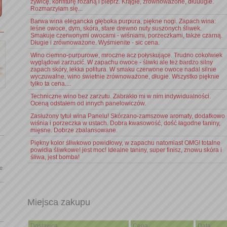
żywicę, konfiturę różaną i pieprz. Krągłe, zrównoważone, dłuuugie.
Rozmarzyłam się...
Barwa wina elegancka głęboka purpura, piękne nogi. Zapach wina:
leśne owoce, dym, skóra, stare drewno nuty suszonych śliwek.
Smakuje czerwonymi owocami - wiśniami, porzeczkami, także czarną.
Długie i zrównoważone. Wyśmienite - sic cena.
Wino ciemno-purpurowe, mroczne acz połyskujące. Trudno cokolwiek
wyglądowi zarzucić. W zapachu owoce - śliwki ale też bardzo silny
zapach skóry, lekka politura. W smaku czerwone owoce nadal silnie
wyczuwalne, wino świetnie zrównoważone, długie. Wszystko pięknie
tylko ta cena....
Techniczne wino bez zarzutu. Zabrakło mi w nim indywidualności.
Oceną odstałem od innych panelowiczów.
Zasłużony tytuł wina Panelu! Skórzano-zamszowe aromaty, dodatkowo
wiśnia i porzeczka w ustach. Dobra kwasowość, dość łagodne taniny,
mięsne. Dobrze zbalansowane.
Piękny kolor śliwkowo powidłowy, w zapachu natomiast OMG! totalne
powidła śliwkowe! jest moc! Idealne taniny, super finisz, znowu skóra i
śliwa, jest bomba!
le
Miejsca zakupu
Dostawca
Cena
Data