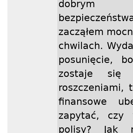
dobrym uz
bezpieczeńs
zacząłem mocni
chwilach. Wyda
posunięcie, b
zostaje si
roszczeniami, 
finansowe ub
zapytać, czy 
polisy? Jak