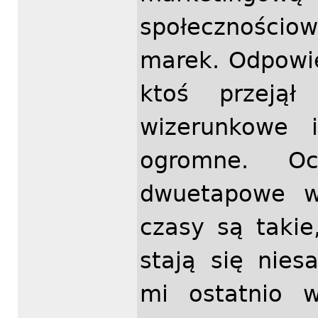
społecznościow
marek. Odpowie
ktoś przejął
wizerunkowe 
ogromne. O
dwuetapowe we
czasy są taki
stają się nie
mi ostatnio w