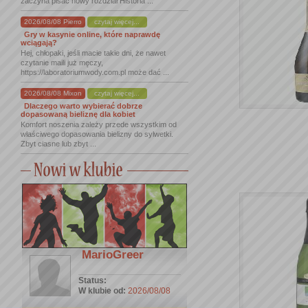
zaczyna pisać nowy rozdział Historia ...
2026/08/08 Pierro
czytaj więcej...
Gry w kasynie online, które naprawdę
wciągają?
Hej, chłopaki, jeśli macie takie dni, że nawet
czytanie maili już męczy,
https://laboratoriumwody.com.pl może dać ...
2026/08/08 Mixon
czytaj więcej...
Dlaczego warto wybierać dobrze
dopasowaną bieliznę dla kobiet
Komfort noszenia zależy przede wszystkim od
właściwego dopasowania bielizny do sylwetki.
Zbyt ciasne lub zbyt ...
MarioGreer
Status:
W klubie od:
2026/08/08