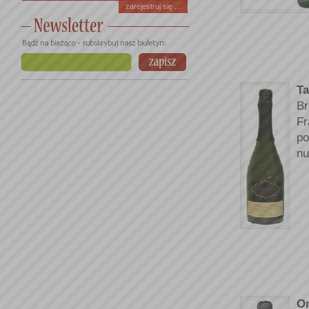
zarejestruj się ...
Ta
Br
Fr
po
nu
O