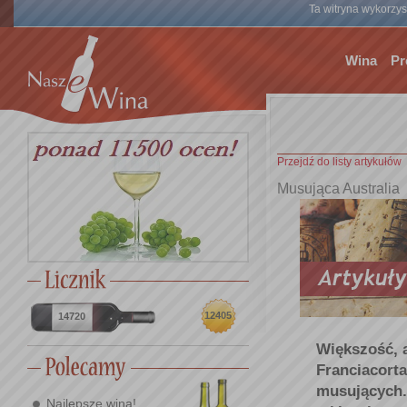
Ta witryna wykorzyst
Wina
Pr
Przejdź do listy artykułów
Musująca Australia
12405
14720
Większość, 
Franciacort
musujących.
Najlepsze wina!