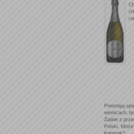
Ch
ch
ce
Powstają spec
winnicach, b
Żadne z prze
Polski. Może
Katnook?