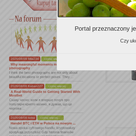
Przedstawia
Australii ora
Portal przeznaczony je
Czy uko
2026/08/09 Mila234
czytaj więcej...
Why meaningful moments matter in
photography
I think the best photographs are not only about
beautiful locations or perfect poses. They ...
2026/08/08 Kaban227
czytaj więcej...
A Real-World Guide to Getting Started With
Mostbet
Скажу чесно: коли я вперше почув про
популярні крипто казино, я думав, що це
чергова ...
2026/08/08 tatka
czytaj więcej...
Handel BTC i ETH w Polsce na nowym ...
Nowa epoka cyfrowego handlu: kryptowaluty
spotykają przyszłość Gdy historia finansów