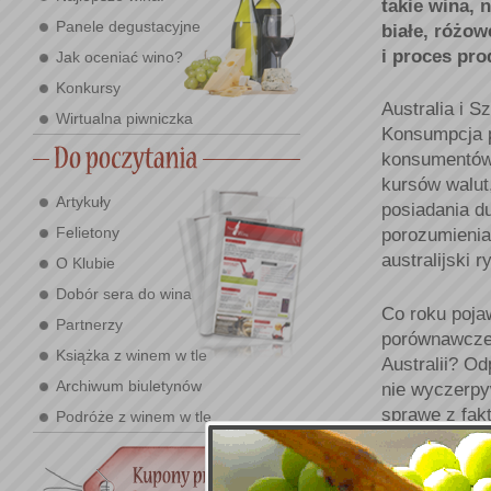
takie wina, 
Panele degustacyjne
białe, różow
i proces pro
Jak oceniać wino?
Konkursy
Australia i 
Wirtualna piwniczka
Konsumpcja p
konsumentów 
kursów walut,
Artykuły
posiadania d
Felietony
porozumienia
australijski r
O Klubie
Dobór sera do wina
Co roku poja
Partnerzy
porównawczej
Książka z winem w tle
Australii? Od
Archiwum biuletynów
nie wyczerpy
sprawę z fakt
Podróże z winem w tle
Bordeaux czy
powodzeniem 