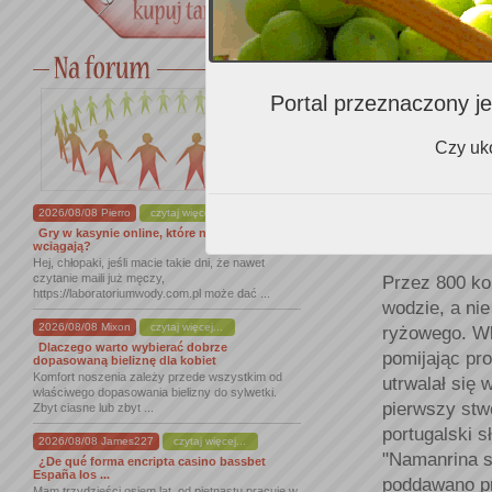
Portal przeznaczony je
Czy uko
2026/08/08 Pierro
czytaj więcej...
Gry w kasynie online, które naprawdę
wciągają?
Hej, chłopaki, jeśli macie takie dni, że nawet
czytanie maili już męczy,
Przez 800 ko
https://laboratoriumwody.com.pl może dać ...
wodzie, a nie
2026/08/08 Mixon
czytaj więcej...
ryżowego. Wk
Dlaczego warto wybierać dobrze
pomijając pr
dopasowaną bieliznę dla kobiet
Komfort noszenia zależy przede wszystkim od
utrwalał się
właściwego dopasowania bielizny do sylwetki.
pierwszy stw
Zbyt ciasne lub zbyt ...
portugalski 
2026/08/08 James227
czytaj więcej...
"Namanrina su
¿De qué forma encripta casino bassbet
España los ...
poddawano pr
Mam trzydzieści osiem lat, od piętnastu pracuję w