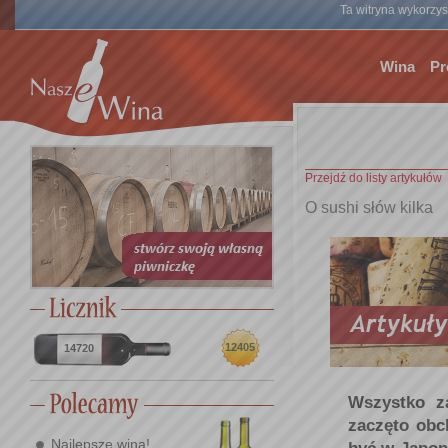
Ta witryna wykorzyst
Wina
Pr
Przejdź do listy artykułów
O sushi słów kilka
12405
14720
Wszystko z
zaczęto obc
Najlepsze wina!