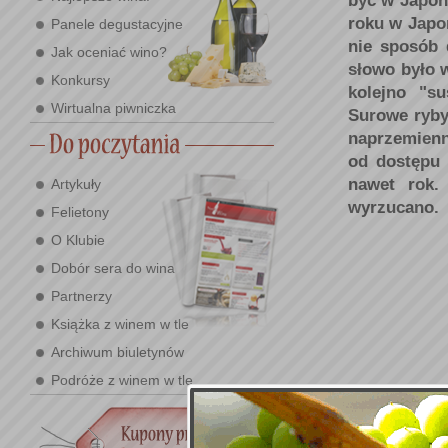
być w Japon
roku w Japon
Panele degustacyjne
nie sposób 
Jak oceniać wino?
słowo było 
Konkursy
kolejno "s
Wirtualna piwniczka
Surowe ryby
naprzemienn
od dostępu 
nawet rok.
Artykuły
wyrzucano.
Felietony
O Klubie
Dobór sera do wina
Partnerzy
Książka z winem w tle
Archiwum biuletynów
Podróże z winem w tle