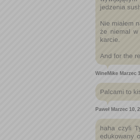
jedzenia sush
Nie miałem na
że niemal w 
karcie.
And for the re
WineMike
Marzec 1
Palcami to ki
Paweł
Marzec 10, 
haha czyli T
edukowany o