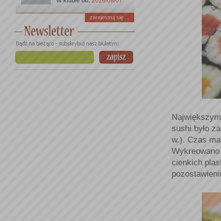
W klubie od:
2026/08/07
zarejestruj się ...
Największym 
sushi było z
w.). Czas ma
Wykreowano 
cienkich pla
pozostawieni