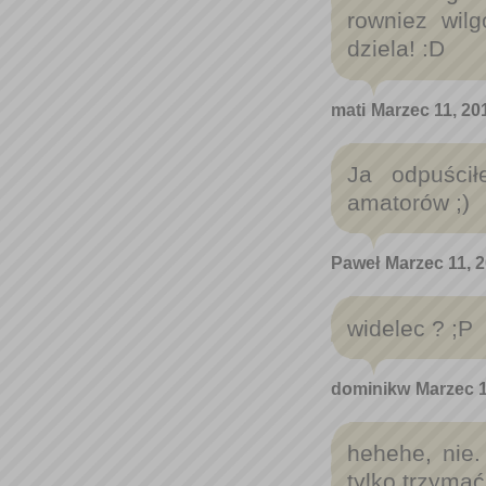
rowniez wilg
dziela! :D
mati
Marzec 11, 20
Ja odpuścił
amatorów ;)
Paweł
Marzec 11, 2
widelec ? ;P
dominikw
Marzec 1
hehehe, nie. 
tylko trzymać