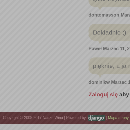
dontomasson
Marz
Dokładnie ;)
Paweł
Marzec 11, 2
pięknie, a ja
dominikw
Marzec 1
Zaloguj się
aby
Copyright © 2008-2017 Nasze Wina | Powered by:
|
Mapa strony