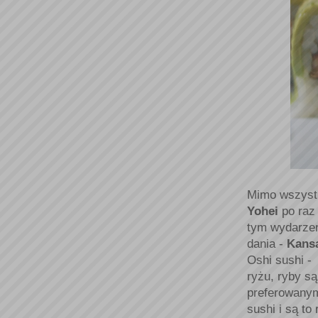
Mimo wszystk
Yohei
po raz 
tym wydarzen
dania -
Kansa
Oshi sushi -
ryżu, ryby s
preferowanym
sushi i są to