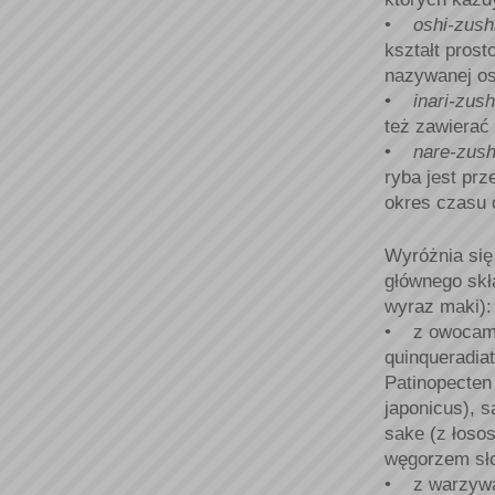
•
oshi-zush
kształt prost
nazywanej os
•
inari-zush
też zawierać 
•
nare-zush
ryba jest pr
okres czasu 
Wyróżnia się
głównego skł
wyraz maki):
• z owocami 
quinqueradiat
Patinopecten 
japonicus), s
sake (z łosos
węgorzem sł
• z warzywam