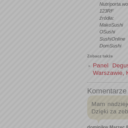
Nutriporta.w
123RF
źródła:
MakoSushi
OSushi
SushiOnline
DomSushi
Zobacz także
Panel Degus
Warszawie, K
Komentarze
Mam nadzieję
Dzięki za zeb
dominikw
Marzec 8