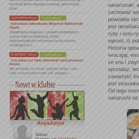
narezusuki
, 
tej samej firmie ubezpieczeniowej, gdzie każdy
dzień ...
zachować wy
2026/08/08 Mixon
czytaj więcej...
powodów skra
Kancelaria Adwokacka Wojciech Malinowski
jest określan
Opole
Zagadnienia związane z prawem budowlanym
ryby i octu 
często dotyczą inwestycji, umów,
wprost, iż p
odpowiedzialności wykonawców lub sporów
wynikających z ...
Historia opow
wracając wsia
2026/08/07 Mixon
czytaj więcej...
Czy warto już teraz planować swój pierwszy
ze snu i zwy
biznes
sprzedaż, le
Nie ukrywam, że coraz częściej myślę o tym,
żeby w przyszłości robić coś swojego i ...
zawartość ko
jest stosunk
Od tego mom
narezushi
od 
AnyaJulyor
Status: