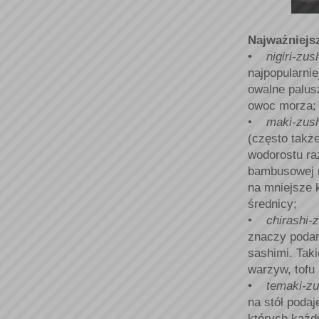
Najważniejsz
•
nigiri-zus
najpopularnie
owalne palusz
owoc morza;
•
maki-zush
(często takż
wodorostu ra
bambusowej m
na mniejsze 
średnicy;
•
chirashi-z
znaczy podan
sashimi. Tak
warzyw, tofu 
•
temaki-z
na stół podaj
których każd