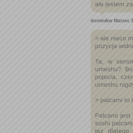
ale jestem za
dominikw
Marzec 1
> ale nieco m
pozycja widni
Ta, w sensi
umeshu? Bo,
pojecia, cze
umeshu nigdy 
> palcami to k
Palcami jest 
sushi palcami
tez dlatego