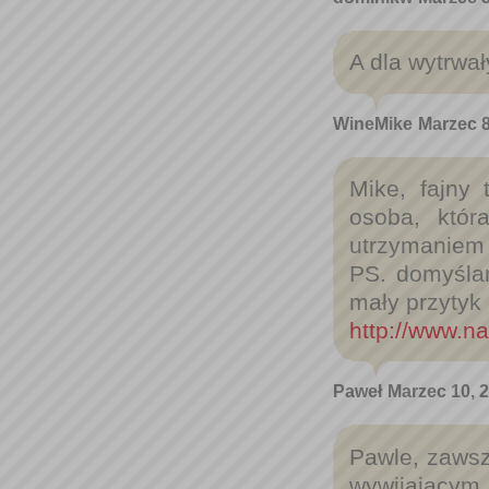
A dla wytrwa
WineMike
Marzec 8
Mike, fajny 
osoba, któr
utrzymaniem p
PS. domyśla
mały przytyk 
http://www.n
Paweł
Marzec 10, 
Pawle, zaws
wywijającym