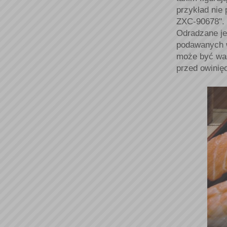
przykład nie
ZXC-90678". 
Odradzane je
podawanych w
może być was
przed owinię