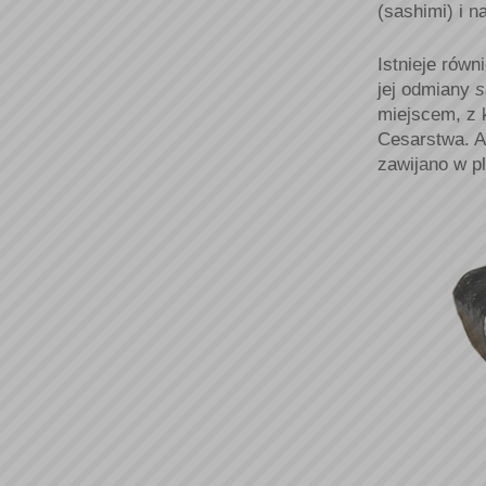
(sashimi) i n
Istnieje równ
jej odmiany
s
miejscem, z 
Cesarstwa. Ab
zawijano w pl