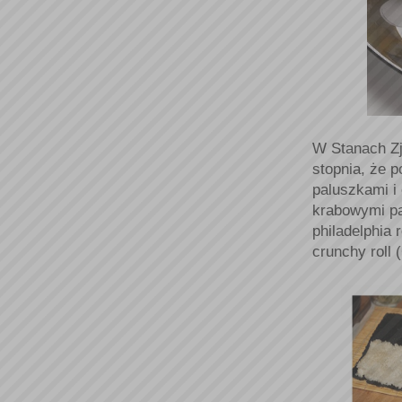
W Stanach Zj
stopnia, że p
paluszkami i 
krabowymi pa
philadelphia 
crunchy roll 