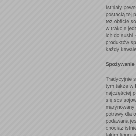
Istniały pew
postacią tej
tez obficie s
w trakcie je
ich do sushi
produktów sp
każdy kawałe
Spożywanie
Tradycyjnie 
tym także w 
najczęściej 
się sos sojo
marynowany i
potrawy dla 
podawana jest
chociaż istni
takim figuru