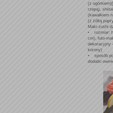
(z ogórkiem)[
rzepą), shii
(kawałkiem n
(z żółtą papr
Maki-zushi dz
• rozmiar: h
cm), futo-ma
dekoracyjny 
korony)
• sposób pod
dodatki owini