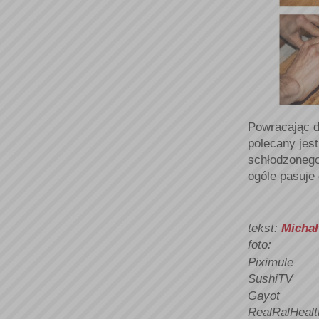
Powracając d
polecany jes
schłodzonego
ogóle pasuje 
tekst:
Michał
foto:
Piximule
SushiTV
Gayot
RealRalHealt