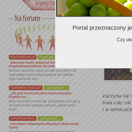
dość proste 
„house wine”
Portal przeznaczony je
Angelo Padi
szczepów Av
Czy uko
Syrahem; cię
2026/08/08 Mixon
czytaj więcej...
Dlaczego warto wybierać dobrze
dopasowaną bieliznę dla kobiet
Komfort noszenia zależy przede wszystkim od
właściwego dopasowania bielizny do sylwetki.
Zbyt ciasne lub zbyt ...
2026/08/08 James227
czytaj więcej...
¿De qué forma encripta casino bassbet
zaczyna się t
España los ...
Mam trzydzieści osiem lat, od piętnastu pracuję w
trwa cały ro
tej samej firmie ubezpieczeniowej, gdzie każdy
i w winnicach
dzień ...
2026/08/08 Mixon
czytaj więcej...
Kancelaria Adwokacka Wojciech Malinowski
Opole
Zagadnienia związane z prawem budowlanym