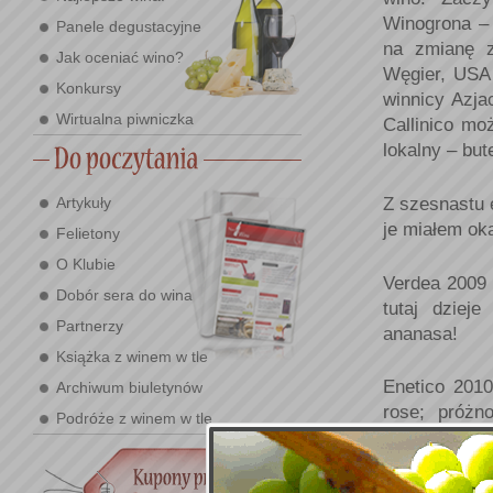
Winogrona – 
Panele degustacyjne
na zmianę z
Jak oceniać wino?
Węgier, USA 
Konkursy
winnicy Azja
Wirtualna piwniczka
Callinico mo
lokalny – but
Artykuły
Z szesnastu e
je miałem ok
Felietony
O Klubie
Verdea 2009 
Dobór sera do wina
tutaj dziej
Partnerzy
ananasa!
Książka z winem w tle
Enetico 2010
Archiwum biuletynów
rose; próżn
Podróże z winem w tle
natomiast ca
Cava (ale n