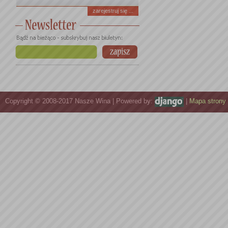
zarejestruj się ...
Copyright © 2008-2017 Nasze Wina | Powered by:
|
Mapa strony