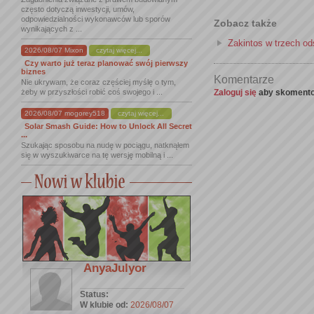
często dotyczą inwestycji, umów,
odpowiedzialności wykonawców lub sporów
Zobacz także
wynikających z ...
Zakintos w trzech od
2026/08/07 Mixon
czytaj więcej...
Czy warto już teraz planować swój pierwszy
biznes
Komentarze
Nie ukrywam, że coraz częściej myślę o tym,
Zaloguj się
aby skomento
żeby w przyszłości robić coś swojego i ...
2026/08/07 mogorey518
czytaj więcej...
Solar Smash Guide: How to Unlock All Secret
...
Szukając sposobu na nudę w pociągu, natknąłem
się w wyszukiwarce na tę wersję mobilną i ...
AnyaJulyor
Status:
W klubie od:
2026/08/07