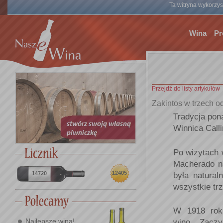
Ta witryna wykorzyst
Wina
Pr
Przejdź do listy artykułów
Zakintos w trzech o
Tradycja pon
Winnica Calli
Po wizytach 
Macherado n
12405
14720
była naturaln
wszystkie trz
W 1918 roku
Najlepsze wina!
wino. Zaczy