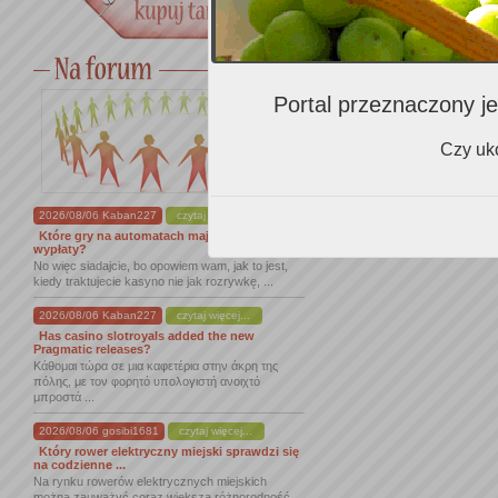
Portal przeznaczony je
Czy uko
2026/08/06 Kaban227
czytaj więcej...
Które gry na automatach mają najlepsze
wypłaty?
No więc siadajcie, bo opowiem wam, jak to jest,
kiedy traktujecie kasyno nie jak rozrywkę, ...
2026/08/06 Kaban227
czytaj więcej...
Has casino slotroyals added the new
Pragmatic releases?
Κάθομαι τώρα σε μια καφετέρια στην άκρη της
πόλης, με τον φορητό υπολογιστή ανοιχτό
μπροστά ...
2026/08/06 gosibi1681
czytaj więcej...
Który rower elektryczny miejski sprawdzi się
na codzienne ...
Na rynku rowerów elektrycznych miejskich
można zauważyć coraz większą różnorodność