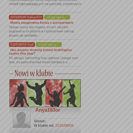
modeli odpowiadających na potrzeby codziennych
...
2026/08/06 Kaban227
czytaj więcej...
Моята ежедневна битка с алгоритмите
Преди около три години, когато загубих
редовната си работа в строителния сектор,
реших да пробвам ...
2026/08/05 rixy1
czytaj więcej...
Has anyone recently joined lordofspins
casino this year?
It's always interesting how opinions change over
time. A casino that had mixed feedback a ...
Anya183or
Status:
W klubie od:
2026/08/06