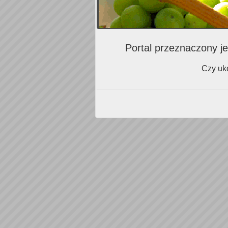
Portal przeznaczony je
Czy uko