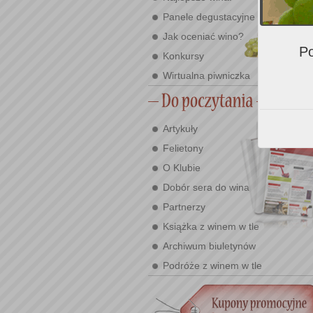
Panele degustacyjne
Jak oceniać wino?
Po
Konkursy
Wirtualna piwniczka
Artykuły
Felietony
O Klubie
Dobór sera do wina
Partnerzy
Książka z winem w tle
Archiwum biuletynów
Podróże z winem w tle