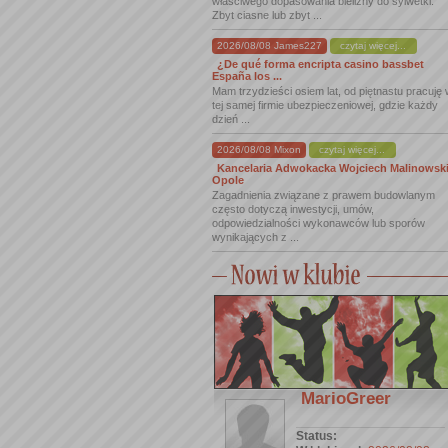
właściwego dopasowania bielizny do sylwetki.
Zbyt ciasne lub zbyt ...
2026/08/08 James227
czytaj więcej...
¿De qué forma encripta casino bassbet
España los ...
Mam trzydzieści osiem lat, od piętnastu pracuję
tej samej firmie ubezpieczeniowej, gdzie każdy
dzień ...
2026/08/08 Mixon
czytaj więcej...
Kancelaria Adwokacka Wojciech Malinowsk
Opole
Zagadnienia związane z prawem budowlanym
często dotyczą inwestycji, umów,
odpowiedzialności wykonawców lub sporów
wynikających z ...
MarioGreer
Status: