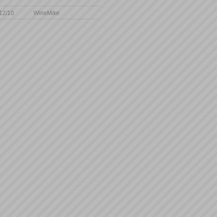
12/10
WineMike