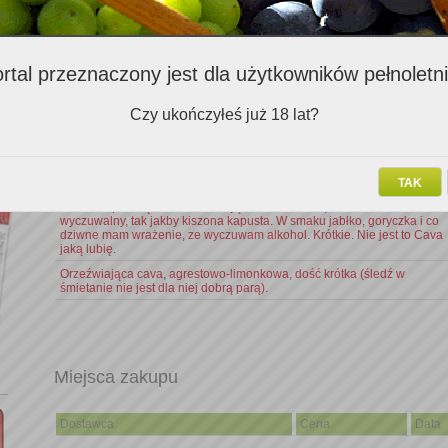
Komentarz
rtal przeznaczony jest dla użytkowników pełnoletn
Niestaty, ta Cava nie zachwyciła mnie. Była dobra kwasowośc i troche
goryczki ale było krótkie i nawet bąbelki szybko uciekły...
Czy ukończyłeś już 18 lat?
Bardzo sobie cenię Cava ale nie ten egzemplarz. Wino o kolorze jasno
złotym i z bombelkami tyle że zanim im sie przyjrzałem już znikły.
Zapach bardzo mało wyraźny i duszacy. Nie rozpoznałem żadnego
owocu. W smaku wino słodkie choć Brut, niska kwasowość, lekka
goryczka.
TAK
Dla mnie przeciętne wino musujące. Barwa złota, bukiet słabo
wyczuwalny, tak jakby kiszona kapusta. W smaku jabłko, goryczka i co
dziwne mam wrażenie, ze wyczuwam alkohol. Krótkie. Nie jest to Cava
jaką lubię.
Orzeźwiająca cava, agrestowo-limonkowa, dość krótka (śledź w
śmietanie nie jest dla niej dobrą parą).
Miejsca zakupu
Dostawca
Cena
Data