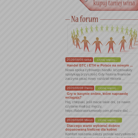
2026/08/08 tatka
czytaj więcej...
Handel BTC i ETH w Polsce na nowym ...
Nowa epoka cyfrowego handlu: kryptowaluty
spotykają przyszłość Gdy historia finansów
zaczyna pisać nowy rozdział Historia ...
2026/08/08 Pierro
czytaj więcej...
Gry w kasynie online, które naprawdę
wciągają?
Hej, chłopaki, jeśli macie takie dni, że nawet
czytanie maili już męczy,
https://laboratoriumwody.com.pl może dać ...
2026/08/08 Mixon
czytaj więcej...
Dlaczego warto wybierać dobrze
dopasowaną bieliznę dla kobiet
Komfort noszenia zależy przede wszystkim od