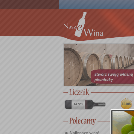
12405
14720
Najlepsze wina!