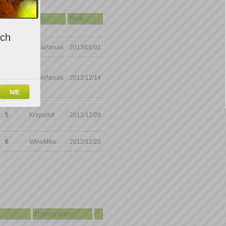
Ocena
Przez
Dnia
ich
5
ZosiaPasula
2013/01/01
5
JurekPasula
2012/12/14
NIE
5
Krzysztof
2012/12/20
6
WineMike
2012/12/20
Dodany przez