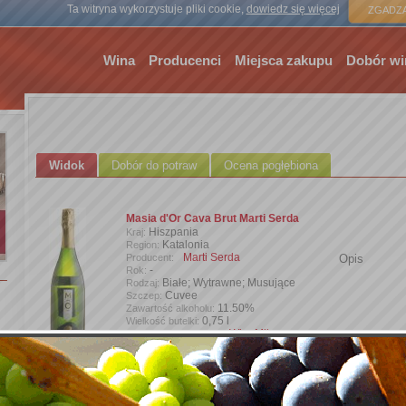
Strona gł
Ta witryna wykorzystuje pliki cookie,
dowiedz się więcej
ZGADZA
Wina
Producenci
Miejsca zakupu
Dobór wi
Widok
Dobór do potraw
Ocena pogłębiona
Masia d'Or Cava Brut Marti Serda
Hiszpania
Kraj:
Katalonia
Region:
Marti Serda
Producent:
Opis
-
Rok:
Białe; Wytrawne; Musujące
Rodzaj:
Cuvee
Szczep:
11.50%
Zawartość alkoholu:
0,75 l
Wielkość butelki:
WineMike
Wprowadzone przez:
Dodaj zdjęcie
(1 zdj.)
Oceny opisowe