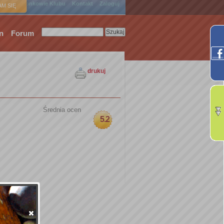
ówna
Członkowie Klubu
Kontakt
Zaloguj
M SIĘ
n
Forum
drukuj
Średnia ocen
5.2