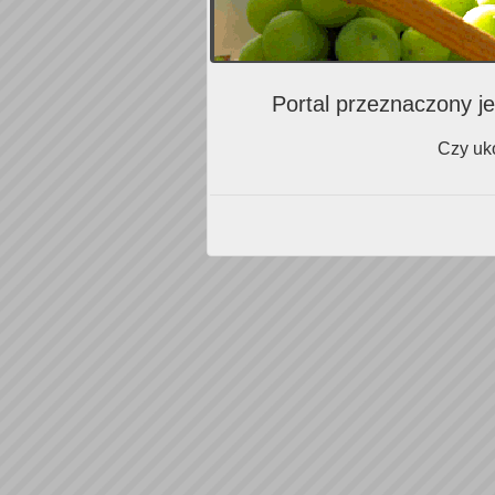
Portal przeznaczony je
Czy uko