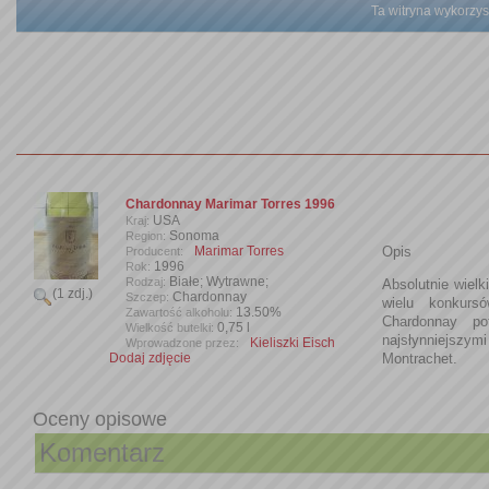
Ta witryna wykorzyst
Chardonnay Marimar Torres 1996
USA
Kraj:
Sonoma
Region:
Marimar Torres
Opis
Producent:
1996
Rok:
Białe; Wytrawne;
Rodzaj:
Absolutnie wielk
(1 zdj.)
Chardonnay
Szczep:
wielu konkursów
13.50%
Zawartość alkoholu:
Chardonnay po
0,75 l
Wielkość butelki:
najsłynniejsz
Kieliszki Eisch
Wprowadzone przez:
Dodaj zdjęcie
Montrachet.
Oceny opisowe
Komentarz