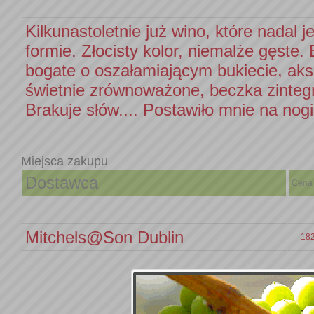
Kilkunastoletnie już wino, które nadal j
formie. Złocisty kolor, niemalże gęste.
bogate o oszałamiającym bukiecie, aks
świetnie zrównoważone, beczka zinteg
Brakuje słów.... Postawiło mnie na nogi
Miejsca zakupu
Dostawca
Cena
Mitchels@Son Dublin
182