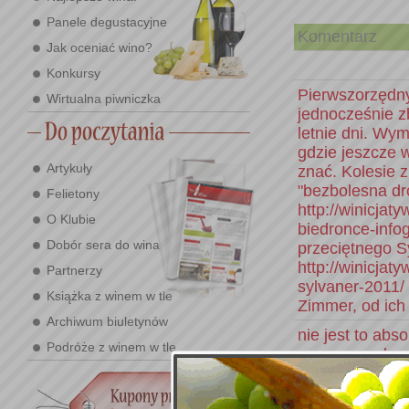
Panele degustacyjne
Komentarz
Jak oceniać wino?
Konkursy
Pierwszorzędny
Wirtualna piwniczka
jednocześnie z
letnie dni. Wym
gdzie jeszcze 
Artykuły
znać. Kolesie z
"bezbolesna dr
Felietony
http://winicjat
O Klubie
biedronce-infog
Dobór sera do wina
przeciętnego Sy
http://winicjat
Partnerzy
sylvaner-2011/
Książka z winem w tle
Zimmer, od ich
Archiwum biuletynów
nie jest to abs
Podróże z winem w tle
poprawne ale za
Kwiatowo-owoc
sporo ciała.