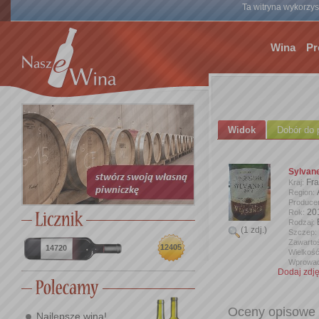
Ta witryna wykorzyst
Wina
Pr
Widok
Dobór do 
Sylvan
Fra
Kraj:
Region:
Produce
20
Rok:
Rodzaj:
(1 zdj.)
Szczep:
Zawartoś
12405
14720
Wielkość
Wprowad
Dodaj zdję
Oceny opisowe
Najlepsze wina!