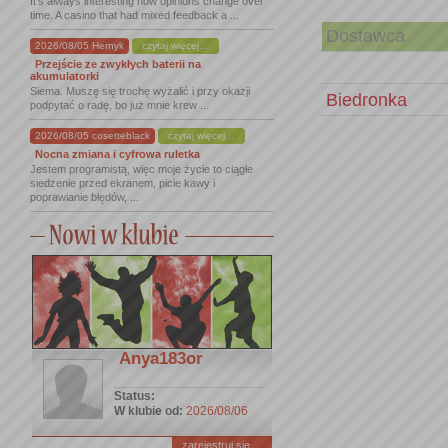
It's always interesting how opinions change over
time. A casino that had mixed feedback a ...
Dostawca
2026/08/05 Hernyk
czytaj więcej...
Przejście ze zwykłych baterii na
akumulatorki
Siema. Muszę się trochę wyżalić i przy okazji
Biedronka
podpytać o radę, bo już mnie krew ...
2026/08/05 cosetteblack
czytaj więcej...
Nocna zmiana i cyfrowa ruletka
Jestem programistą, więc moje życie to ciągłe
siedzenie przed ekranem, picie kawy i
poprawianie błędów, ...
Anya183or
Status:
W klubie od:
2026/08/06
zarejestruj się ...