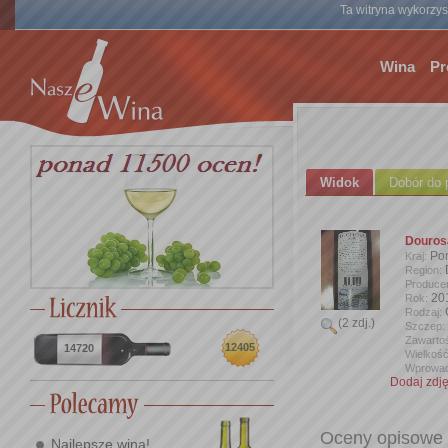
Ta witryna wykorzyst
Wina
Pr
Widok
Dobór do 
Douros
Por
Kraj:
Region:
Produce
20
Rok:
Rodzaj:
(2 zdj.)
Szczep:
Zawartoś
12405
14720
Wielkość
Wprowad
Dodaj zdję
Oceny opisowe
Najlepsze wina!