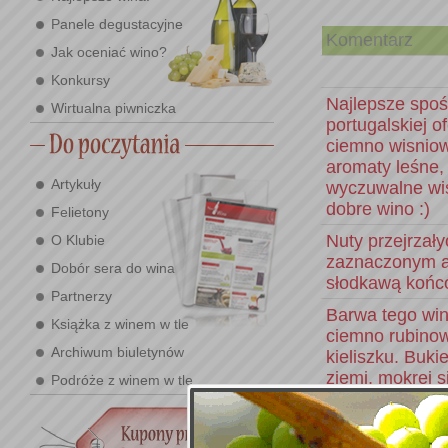
Panele degustacyjne
Komentarz
Jak oceniać wino?
Konkursy
Najlepsze spo
Wirtualna piwniczka
portugalskiej o
ciemno wisnio
aromaty leśne,
Artykuły
wyczuwalne wiś
dobre wino :)
Felietony
Nuty przejrzały
O Klubie
zaznaczonym al
Dobór sera do wina
słodkawą końc
Partnerzy
Barwa tego win
Książka z winem w tle
ciemno rubino
Archiwum biuletynów
kieliszku. Buki
ziemi, mokrej s
Podróże z winem w tle
pestkami, czeko
wyczuwalne, al
dobre wrażenie