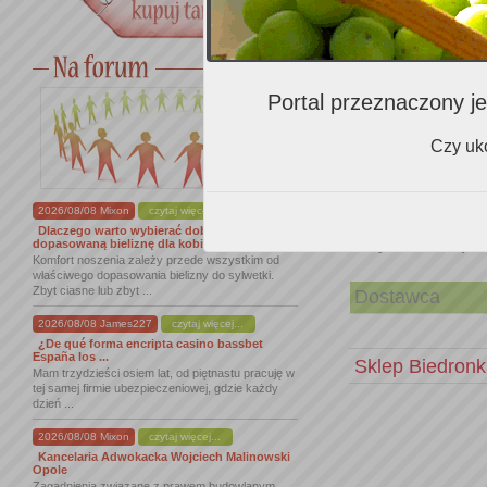
W wyglądzie: m
intensywne, pi
skórzane inten
ciemne, aromat
Portal przeznaczony je
równowaga, wiś
wrażenie, warte
Czy uko
2026/08/08 Mixon
czytaj więcej...
Dlaczego warto wybierać dobrze
Miejsca zakupu
dopasowaną bieliznę dla kobiet
Komfort noszenia zależy przede wszystkim od
właściwego dopasowania bielizny do sylwetki.
Zbyt ciasne lub zbyt ...
Dostawca
2026/08/08 James227
czytaj więcej...
¿De qué forma encripta casino bassbet
España los ...
Sklep Biedron
Mam trzydzieści osiem lat, od piętnastu pracuję w
tej samej firmie ubezpieczeniowej, gdzie każdy
dzień ...
2026/08/08 Mixon
czytaj więcej...
Kancelaria Adwokacka Wojciech Malinowski
Opole
Zagadnienia związane z prawem budowlanym