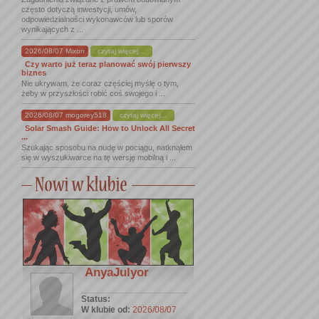
często dotyczą inwestycji, umów,
odpowiedzialności wykonawców lub sporów
wynikających z ...
2026/08/07 Mixon
czytaj więcej...
Czy warto już teraz planować swój pierwszy
biznes
Nie ukrywam, że coraz częściej myślę o tym,
żeby w przyszłości robić coś swojego i ...
2026/08/07 mogorey518
czytaj więcej...
Solar Smash Guide: How to Unlock All Secret
...
Szukając sposobu na nudę w pociągu, natknąłem
się w wyszukiwarce na tę wersję mobilną i ...
AnyaJulyor
Status:
W klubie od:
2026/08/07