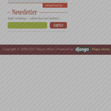
zarejestruj się ...
Copyright © 2008-2017 Nasze Wina | Powered by:
|
Mapa strony