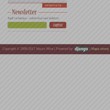
zarejestruj się ...
Copyright © 2008-2017 Nasze Wina | Powered by:
|
Mapa strony