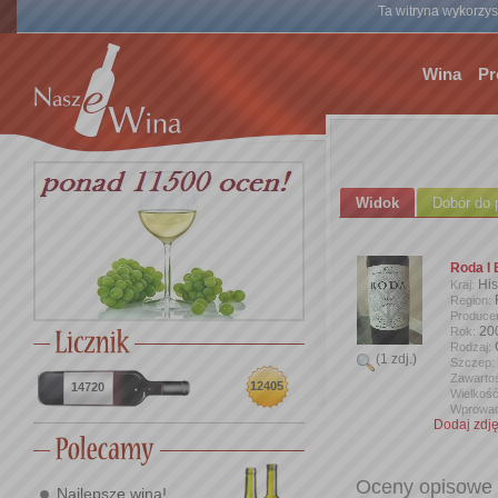
Ta witryna wykorzyst
Wina
Pr
Widok
Dobór do 
Roda I
Hi
Kraj:
Region:
Produce
20
Rok:
Rodzaj:
(1 zdj.)
Szczep:
Zawartoś
12405
14720
Wielkość
Wprowad
Dodaj zdję
Oceny opisowe
Najlepsze wina!