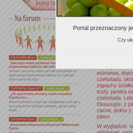
bardzo długie 
a jednocześnie 
alkoholu. SUPE
W kieliszku pię
Portal przeznaczony je
głeboki kolor.
W smaku wiśnia
Czy uko
pieprz. Wino b
Dostojne, purp
2026/08/08 Mixon
czytaj więcej...
gęste. Piękne 
Dlaczego warto wybierać dobrze
niezwykle szlac
dopasowaną bieliznę dla kobiet
Komfort noszenia zależy przede wszystkim od
wiśniowa, dojrz
właściwego dopasowania bielizny do sylwetki.
czekolada, skór
Zbyt ciasne lub zbyt ...
zapachy ściółki
2026/08/08 James227
czytaj więcej...
tosty, pestka w
¿De qué forma encripta casino bassbet
czekolada. Lekk
España los ...
Mam trzydzieści osiem lat, od piętnastu pracuję w
Dłuuuugie, z p
tej samej firmie ubezpieczeniowej, gdzie każdy
zacne, jedno z 
dzień ...
piłam.
2026/08/08 Mixon
czytaj więcej...
Kancelaria Adwokacka Wojciech Malinowski
W wyglądzie: w
Opole
wiśniowej, wsp
Zagadnienia związane z prawem budowlanym