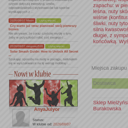
często dotyczą inwestycji, umów,
zapachu: w pie
odpowiedzialności wykonawców lub sporów
leśna, nuty skó
wynikających z ...
wiśnie (konfitu
2026/08/07 Mixon
czytaj więcej...
śliwki, nuty ty
Czy warto już teraz planować swój pierwszy
silna kwasowo
biznes
Nie ukrywam, że coraz częściej myślę o tym,
długie, z symp
żeby w przyszłości robić coś swojego i ...
końcówką. Wyś
2026/08/07 mogorey518
czytaj więcej...
Solar Smash Guide: How to Unlock All Secret
...
Szukając sposobu na nudę w pociągu, natknąłem
się w wyszukiwarce na tę wersję mobilną i ...
Miejsca zakupu
Dostawca
Sklep Mielżyńsk
Burakowska
AnyaJulyor
Status:
W klubie od:
2026/08/07