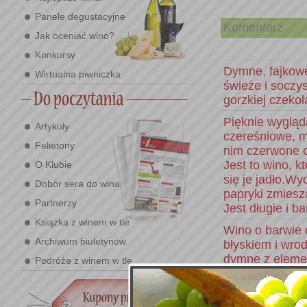
Panele degustacyjne
Komentarz
Jak oceniać wino?
Konkursy
Dymne, fajkow
Wirtualna piwniczka
świeże i soczy
gorzkiej czekol
Pięknie wygląd
Artykuły
czereśniowe, m
Felietony
nim czerwone ow
Jest to wino, kt
O Klubie
się je jadło.W
Dobór sera do wina
papryki zmiesz
Partnerzy
Jest długie i b
Książka z winem w tle
Wino o barwie 
Archiwum biuletynów
błyskiem i wro
dymne z eleme
Podróże z winem w tle
śliwek, tytonie
jest wszystko ja
kwasowość ale 