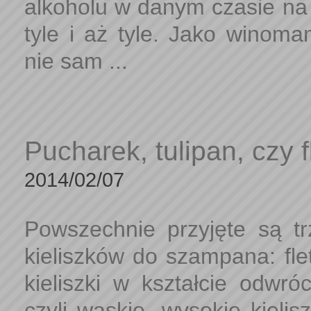
alkoholu w danym czasie na
tyle i aż tyle. Jako winoma
nie sam ...
Pucharek, tulipan, czy f
2014/02/07
Powszechnie przyjęte są t
kieliszków do szampana: flet
kieliszki w kształcie odwró
czyli wąskie, wysokie kielisz