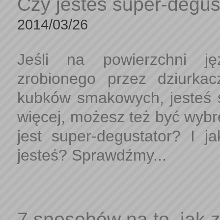
Czy jesteś super-degu
2014/03/26
Jeśli na powierzchni ję
zrobionego przez dziurka
kubków smakowych, jesteś 
więcej, możesz też być wy
jest super-degustator? I j
jesteś? Sprawdźmy...
7 sposobów na to, jak 