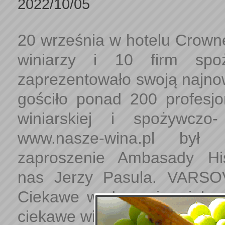
2022/10/05
20 września w hotelu Crown
winiarzy i 10 firm spo
zaprezentowało swoją najno
gościło ponad 200 profesjo
winiarskiej i spożywczo-
www.nasze-wina.pl był
zaproszenie Ambasady His
nas Jerzy Pasula. VARS
Ciekawe wydarzenie, ciekaw
ciekawe wina.