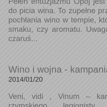
Pełen entuzjazmu Opój je
do picia wina. To zupełne pr
pochłania wino w tempie, kt
smaku, czy aromatu. Uwaga!
czaruś...
Wino i wojna - kampan
2014/01/20
Veni, vidi , Vinum – ka
rzymskiego legionist